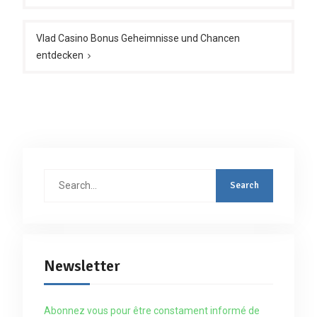
Vlad Casino Bonus Geheimnisse und Chancen
entdecken
Search
for:
Newsletter
Abonnez vous pour être constament informé de