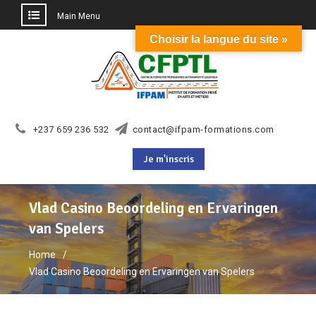
Main Menu
Choisir la langue du site »
Skip
to
content
+237 659 236 532
contact@ifpam-formations.com
Je m'inscris
Vlad Casino Beoordeling en Ervaringen
van Spelers
Home
Vlad Casino Beoordeling en Ervaringen van Spelers