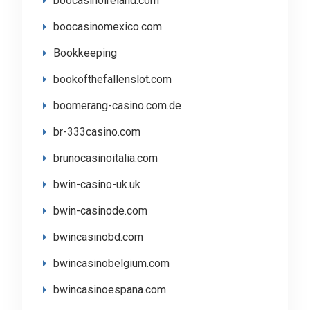
boocasinoireland.com
boocasinomexico.com
Bookkeeping
bookofthefallenslot.com
boomerang-casino.com.de
br-333casino.com
brunocasinoitalia.com
bwin-casino-uk.uk
bwin-casinode.com
bwincasinobd.com
bwincasinobelgium.com
bwincasinoespana.com