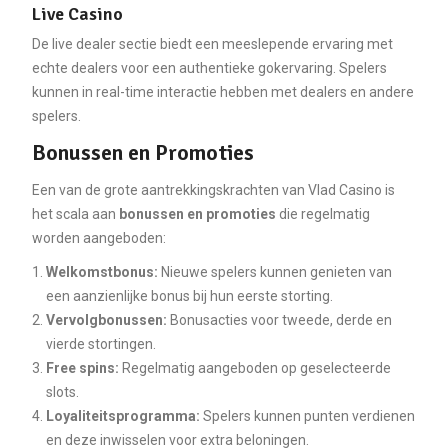
Live Casino
De live dealer sectie biedt een meeslepende ervaring met
echte dealers voor een authentieke gokervaring. Spelers
kunnen in real-time interactie hebben met dealers en andere
spelers.
Bonussen en Promoties
Een van de grote aantrekkingskrachten van Vlad Casino is
het scala aan
bonussen en promoties
die regelmatig
worden aangeboden:
Welkomstbonus:
Nieuwe spelers kunnen genieten van
een aanzienlijke bonus bij hun eerste storting.
Vervolgbonussen:
Bonusacties voor tweede, derde en
vierde stortingen.
Free spins:
Regelmatig aangeboden op geselecteerde
slots.
Loyaliteitsprogramma:
Spelers kunnen punten verdienen
en deze inwisselen voor extra beloningen.