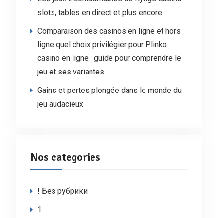
slots, tables en direct et plus encore
Comparaison des casinos en ligne et hors
ligne quel choix privilégier pour Plinko
casino en ligne : guide pour comprendre le
jeu et ses variantes
Gains et pertes plongée dans le monde du
jeu audacieux
Nos categories
! Без рубрики
1