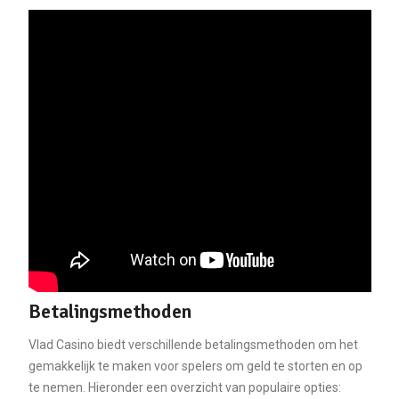
Betalingsmethoden
Vlad Casino biedt verschillende betalingsmethoden om het
gemakkelijk te maken voor spelers om geld te storten en op
te nemen. Hieronder een overzicht van populaire opties: