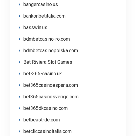
bangercasino.us
bankonbetitalia.com
basswin.us
bdmbetcasino-ro.com
bdmbetcasinopolska.com
Bet Riviera Slot Games
bet-365-casino.uk
bet365casinoespana.com
bet365casinosverige.com
bet365dkcasino.com
betbeast-de.com
betcliccasinoitalia.com