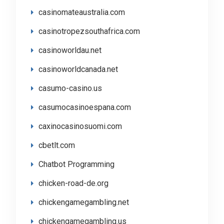
casinomateaustralia.com
casinotropezsouthafrica.com
casinoworldau.net
casinoworldcanada.net
casumo-casino.us
casumocasinoespana.com
caxinocasinosuomi.com
cbetlt.com
Chatbot Programming
chicken-road-de.org
chickengamegambling.net
chickengamegambling.us