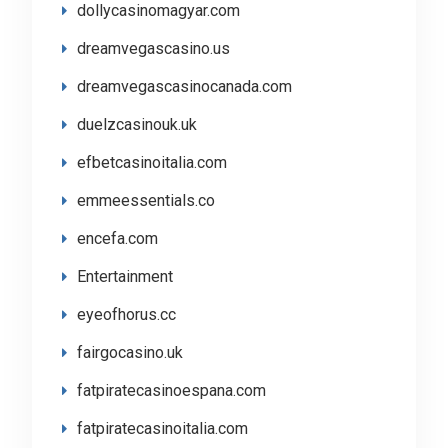
dollycasinomagyar.com
dreamvegascasino.us
dreamvegascasinocanada.com
duelzcasinouk.uk
efbetcasinoitalia.com
emmeessentials.co
encefa.com
Entertainment
eyeofhorus.cc
fairgocasino.uk
fatpiratecasinoespana.com
fatpiratecasinoitalia.com