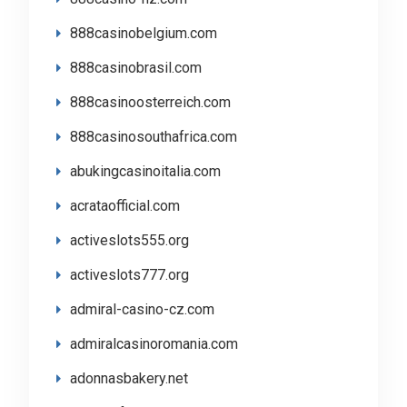
888casinobelgium.com
888casinobrasil.com
888casinoosterreich.com
888casinosouthafrica.com
abukingcasinoitalia.com
acrataofficial.com
activeslots555.org
activeslots777.org
admiral-casino-cz.com
admiralcasinoromania.com
adonnasbakery.net