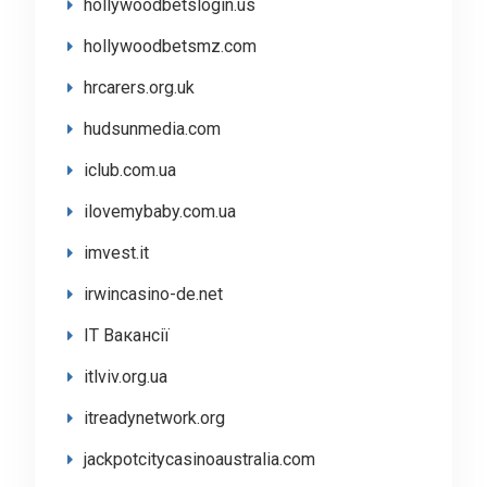
hollywoodbetslogin.us
hollywoodbetsmz.com
hrcarers.org.uk
hudsunmedia.com
iclub.com.ua
ilovemybaby.com.ua
imvest.it
irwincasino-de.net
IT Вакансії
itlviv.org.ua
itreadynetwork.org
jackpotcitycasinoaustralia.com