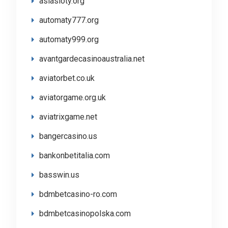
asiasloty.org
automaty777.org
automaty999.org
avantgardecasinoaustralia.net
aviatorbet.co.uk
aviatorgame.org.uk
aviatrixgame.net
bangercasino.us
bankonbetitalia.com
basswin.us
bdmbetcasino-ro.com
bdmbetcasinopolska.com