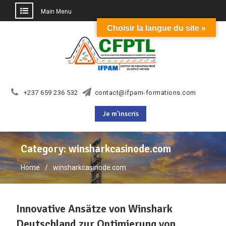
Main Menu
Choisir la langue du site »
Skip
to
content
+237 659 236 532
contact@ifpam-formations.com
Je m'inscris
Category:
winsharkcasinode.com
Home
winsharkcasinode.com
Innovative Ansätze von Winshark
Deutschland zur Optimierung von