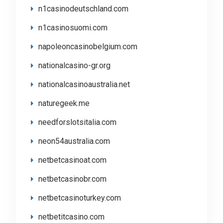
n1casinodeutschland.com
n1casinosuomi.com
napoleoncasinobelgium.com
nationalcasino-gr.org
nationalcasinoaustralia.net
naturegeek.me
needforslotsitalia.com
neon54australia.com
netbetcasinoat.com
netbetcasinobr.com
netbetcasinoturkey.com
netbetitcasino.com