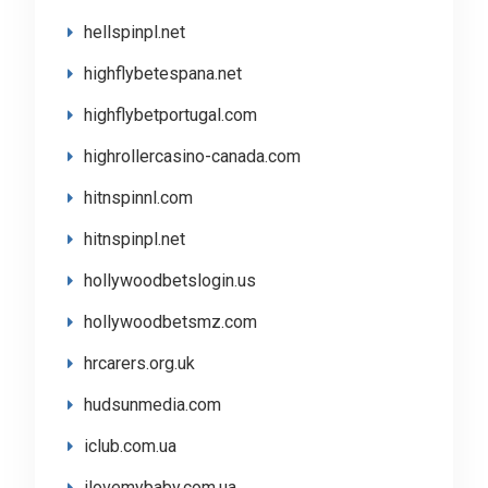
hellspinpl.net
highflybetespana.net
highflybetportugal.com
highrollercasino-canada.com
hitnspinnl.com
hitnspinpl.net
hollywoodbetslogin.us
hollywoodbetsmz.com
hrcarers.org.uk
hudsunmedia.com
iclub.com.ua
ilovemybaby.com.ua