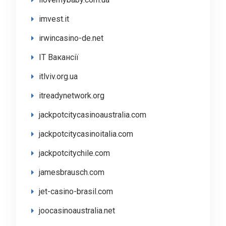
imvest.it
irwincasino-de.net
IT Вакансії
itlviv.org.ua
itreadynetwork.org
jackpotcitycasinoaustralia.com
jackpotcitycasinoitalia.com
jackpotcitychile.com
jamesbrausch.com
jet-casino-brasil.com
joocasinoaustralia.net