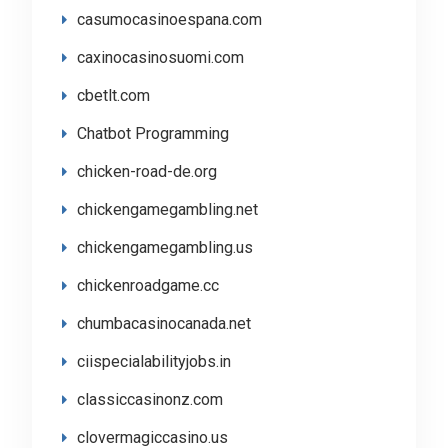
casumocasinoespana.com
caxinocasinosuomi.com
cbetlt.com
Chatbot Programming
chicken-road-de.org
chickengamegambling.net
chickengamegambling.us
chickenroadgame.cc
chumbacasinocanada.net
ciispecialabilityjobs.in
classiccasinonz.com
clovermagiccasino.us