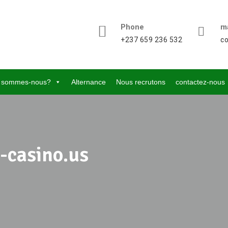
Phone
ma
+237 659 236 532
c
 sommes-nous?
Alternance
Nous recrutons
contactez-nous
-casino.us