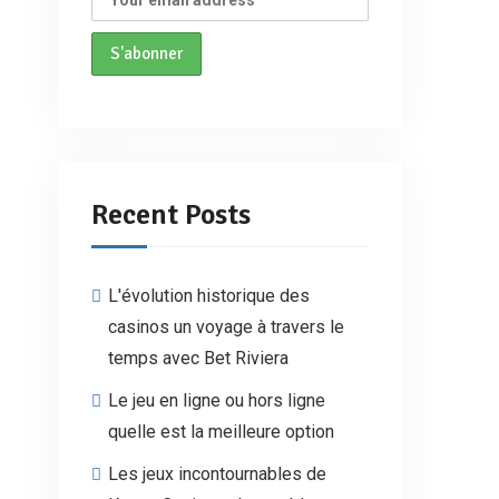
Recent Posts
L'évolution historique des
casinos un voyage à travers le
temps avec Bet Riviera
Le jeu en ligne ou hors ligne
quelle est la meilleure option
Les jeux incontournables de