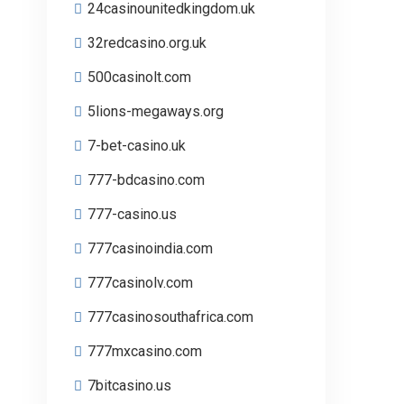
24casinounitedkingdom.uk
32redcasino.org.uk
500casinolt.com
5lions-megaways.org
7-bet-casino.uk
777-bdcasino.com
777-casino.us
777casinoindia.com
777casinolv.com
777casinosouthafrica.com
777mxcasino.com
7bitcasino.us