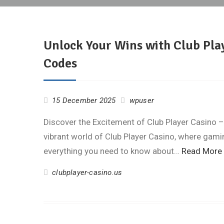
Unlock Your Wins with Club Pla
Codes
15 December 2025
wpuser
Discover the Excitement of Club Player Casino
vibrant world of Club Player Casino, where gami
everything you need to know about…
Read More
clubplayer-casino.us