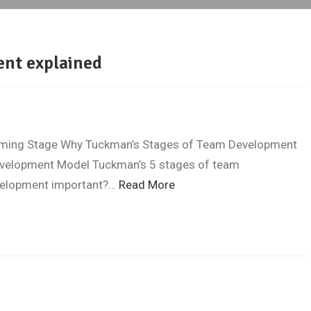
ent explained
forming Stage Why Tuckman’s Stages of Team Development
Development Model Tuckman’s 5 stages of team
velopment important?…
Read More