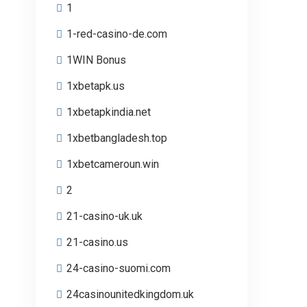
1
1-red-casino-de.com
1WIN Bonus
1xbetapk.us
1xbetapkindia.net
1xbetbangladesh.top
1xbetcameroun.win
2
21-casino-uk.uk
21-casino.us
24-casino-suomi.com
24casinounitedkingdom.uk