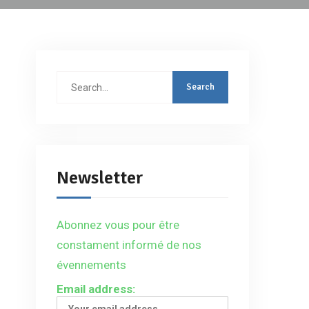
Search
for:
Newsletter
Abonnez vous pour être
constament informé de nos
évennements
Email address: