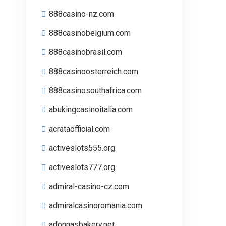
888casino-nz.com
888casinobelgium.com
888casinobrasil.com
888casinoosterreich.com
888casinosouthafrica.com
abukingcasinoitalia.com
acrataofficial.com
activeslots555.org
activeslots777.org
admiral-casino-cz.com
admiralcasinoromania.com
adonnasbakery.net