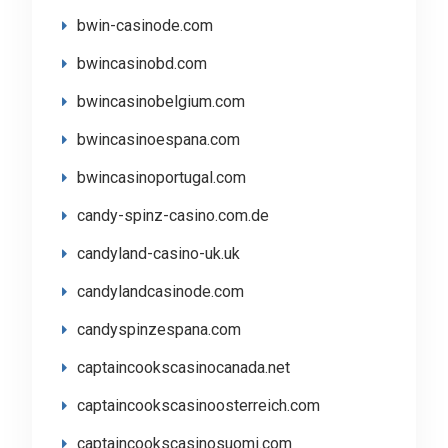
bwin-casinode.com
bwincasinobd.com
bwincasinobelgium.com
bwincasinoespana.com
bwincasinoportugal.com
candy-spinz-casino.com.de
candyland-casino-uk.uk
candylandcasinode.com
candyspinzespana.com
captaincookscasinocanada.net
captaincookscasinoosterreich.com
captaincookscasinosuomi.com