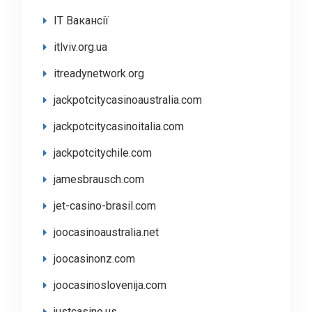
IT Вакансії
itlviv.org.ua
itreadynetwork.org
jackpotcitycasinoaustralia.com
jackpotcitycasinoitalia.com
jackpotcitychile.com
jamesbrausch.com
jet-casino-brasil.com
joocasinoaustralia.net
joocasinonz.com
joocasinoslovenija.com
justcasino.us