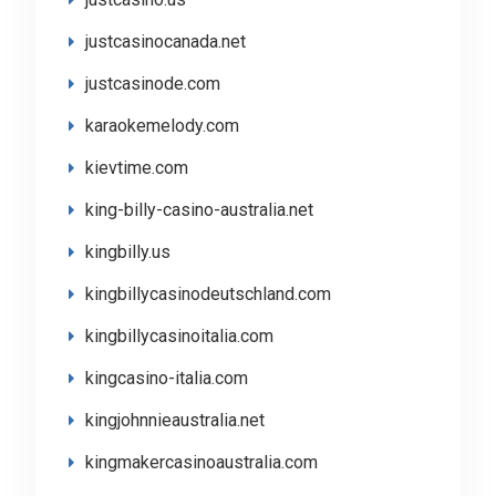
justcasinocanada.net
justcasinode.com
karaokemelody.com
kievtime.com
king-billy-casino-australia.net
kingbilly.us
kingbillycasinodeutschland.com
kingbillycasinoitalia.com
kingcasino-italia.com
kingjohnnieaustralia.net
kingmakercasinoaustralia.com