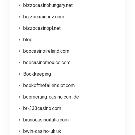
bizzocasinohungary.net
bizzocasinonz.com
bizzocasinopl.net
blog
boocasinoireland.com
boocasinomexico.com
Bookkeeping
bookofthefallenslot.com
boomerang-casino.com.de
br-333casino.com
brunocasinoitalia.com
bwin-casino-uk.uk