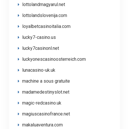
lottolandmagyarul.net
lottolandslovenija.com
loyalbetcasinoitalia.com
lucky7-casino.us
lucky7casinonl.net
luckyonescasinoosterreich.com
lunacasino-uk.uk
machine a sous gratuite
madamedestinyslot.net
magic-redcasino.uk
magiuscasinofrance.net
makaluaventura.com