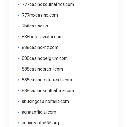
777casinosouthafrica.com
777mxcasino.com
7bitcasino.us
888bets-aviator.com
888casino-nz.com
888casinobelgium.com
888casinobrasil.com
888casinoosterreich.com
888casinosouthafrica.com
abukingcasinoitalia.com
acrataofficial.com
activeslots555.org