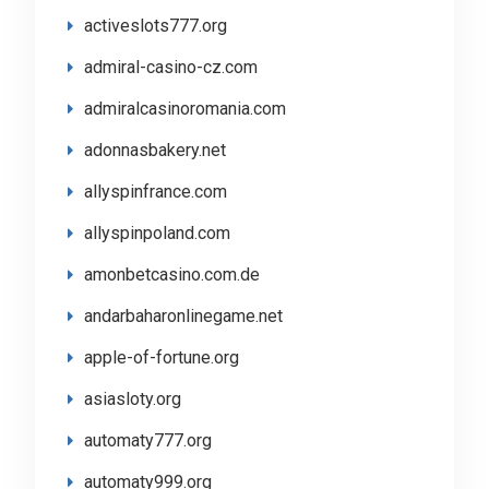
activeslots777.org
admiral-casino-cz.com
admiralcasinoromania.com
adonnasbakery.net
allyspinfrance.com
allyspinpoland.com
amonbetcasino.com.de
andarbaharonlinegame.net
apple-of-fortune.org
asiasloty.org
automaty777.org
automaty999.org