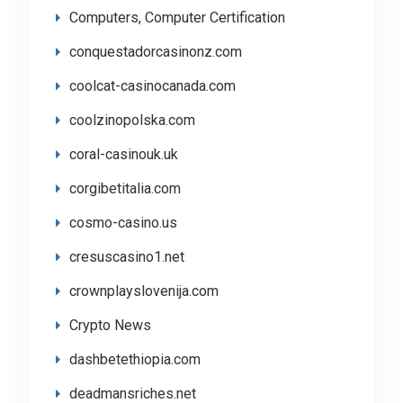
Computers, Computer Certification
conquestadorcasinonz.com
coolcat-casinocanada.com
coolzinopolska.com
coral-casinouk.uk
corgibetitalia.com
cosmo-casino.us
cresuscasino1.net
crownplayslovenija.com
Crypto News
dashbetethiopia.com
deadmansriches.net