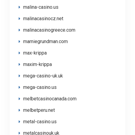
malina-casino.us
malinacasinocz.net
malinacasinogreece.com
marniegrundman.com
max-krippa
maxim-krippa
mega-casino-uk.uk
mega-casino.us
melbetcasinocanada.com
melbetperu.net
metal-casino.us
metalcasinouk.uk