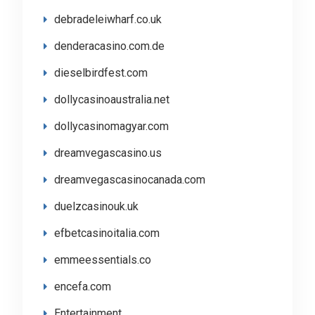
debradeleiwharf.co.uk
denderacasino.com.de
dieselbirdfest.com
dollycasinoaustralia.net
dollycasinomagyar.com
dreamvegascasino.us
dreamvegascasinocanada.com
duelzcasinouk.uk
efbetcasinoitalia.com
emmeessentials.co
encefa.com
Entertainment