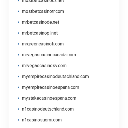
mostbetcasinocz.net
mostbetcasinotr.com
mrbetcasinode.net
mrbetcasinopl.net
mrgreencasinofi.com
mrvegascasinocanada.com
mrvegascasinosv.com
myempirecasinodeutschland.com
myempirecasinoespana.com
mystakecasinoespana.com
n1casinodeutschland.com
n1casinosuomi.com