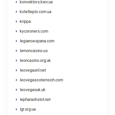
konvektors.kiev.ua
kotelteplo.com.ua
krippa
kycoroners.com
legianoespana.com
lemoncasino.us
leoncasino.org.uk
leovegasnl.net
leovegasosterreich.com
leovegasuk.uk
lepharaohslot.net
lgr.org.ua