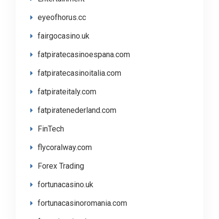
eyeofhorus.cc
fairgocasino.uk
fatpiratecasinoespana.com
fatpiratecasinoitalia.com
fatpirateitaly.com
fatpiratenederland.com
FinTech
flycoralway.com
Forex Trading
fortunacasino.uk
fortunacasinoromania.com