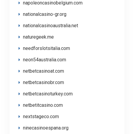
napoleoncasinobelgium.com
nationalcasino-gr.org
nationalcasinoaustralia.net
naturegeek.me
needforslotsitalia.com
neon54australia.com
netbetcasinoat.com
netbetcasinobr.com
netbetcasinoturkey.com
netbetitcasino.com
nextstageco.com
ninecasinoespana.org