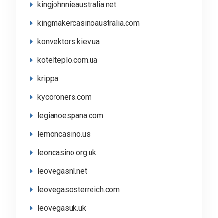
kingjohnnieaustralia.net
kingmakercasinoaustralia.com
konvektors.kiev.ua
kotelteplo.com.ua
krippa
kycoroners.com
legianoespana.com
lemoncasino.us
leoncasino.org.uk
leovegasnl.net
leovegasosterreich.com
leovegasuk.uk