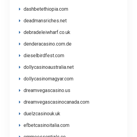
dashbetethiopia.com
deadmansriches.net
debradeleiwharf.co.uk
denderacasino.com.de
dieselbirdfest.com
dollycasinoaustralia.net
dollycasinomagyar.com
dreamvegascasino.us
dreamvegascasinocanada.com
duelzcasinouk.uk
efbetcasinoitalia.com
emmeessentials.co