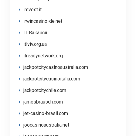
imvest.it
irwincasino-de.net
IT Вакансії
itlviv.org.ua
itreadynetwork.org
jackpotcitycasinoaustralia.com
jackpotcitycasinoitalia.com
jackpotcitychile.com
jamesbrausch.com
jet-casino-brasil.com
joocasinoaustralia.net