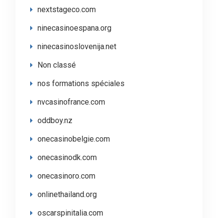
nextstageco.com
ninecasinoespana.org
ninecasinoslovenija.net
Non classé
nos formations spéciales
nvcasinofrance.com
oddboy.nz
onecasinobelgie.com
onecasinodk.com
onecasinoro.com
onlinethailand.org
oscarspinitalia.com