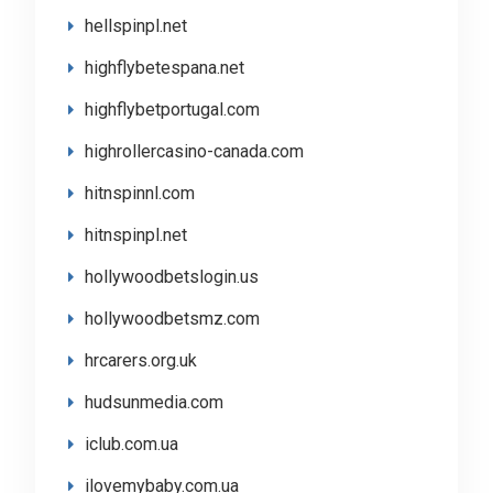
hellspinpl.net
highflybetespana.net
highflybetportugal.com
highrollercasino-canada.com
hitnspinnl.com
hitnspinpl.net
hollywoodbetslogin.us
hollywoodbetsmz.com
hrcarers.org.uk
hudsunmedia.com
iclub.com.ua
ilovemybaby.com.ua