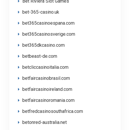
Bet Riviera Slot Games
bet-365-casino.uk
bet365casinoespana.com
bet365casinosverige.com
bet365dkcasino.com
betbeast-de.com
betcliccasinoitalia.com
betfaircasinobrasil.com
betfaircasinoireland.com
betfaircasinoromania.com
betfredcasinosouthafrica.com
betonred-australia.net