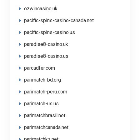
ozwincasino.uk
pacific-spins-casino-canada.net
pacific-spins-casino.us
paradise8-casino.uk
paradise8-casino.us
parcadfer.com
parimatch-bd.org
parimatch-peru.com
parimatch-us.us
parimatchbrasil.net
parimatchcanada.net
parimatchkz.net