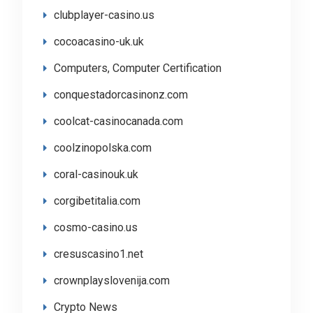
clubplayer-casino.us
cocoacasino-uk.uk
Computers, Computer Certification
conquestadorcasinonz.com
coolcat-casinocanada.com
coolzinopolska.com
coral-casinouk.uk
corgibetitalia.com
cosmo-casino.us
cresuscasino1.net
crownplayslovenija.com
Crypto News