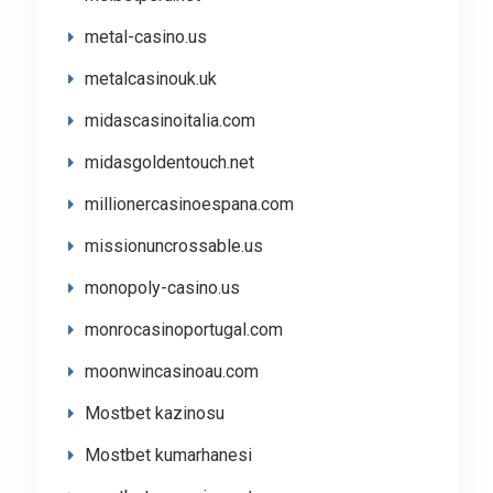
metal-casino.us
metalcasinouk.uk
midascasinoitalia.com
midasgoldentouch.net
millionercasinoespana.com
missionuncrossable.us
monopoly-casino.us
monrocasinoportugal.com
moonwincasinoau.com
Mostbet kazinosu
Mostbet kumarhanesi