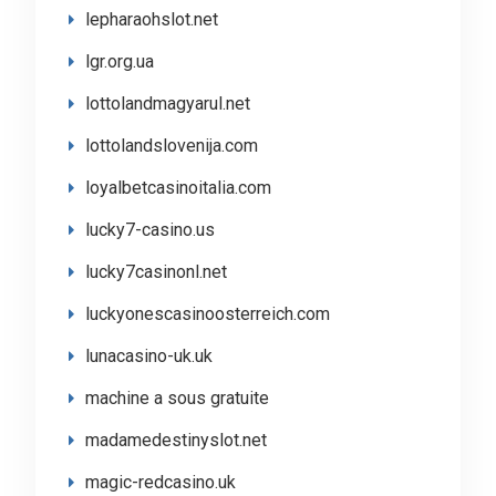
lepharaohslot.net
lgr.org.ua
lottolandmagyarul.net
lottolandslovenija.com
loyalbetcasinoitalia.com
lucky7-casino.us
lucky7casinonl.net
luckyonescasinoosterreich.com
lunacasino-uk.uk
machine a sous gratuite
madamedestinyslot.net
magic-redcasino.uk