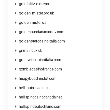
gold blitz extreme
golden-mister.org.uk
goldenmister.us
goldenpandacasinosv.com
goldenstarcasinoitalia.com
gransinouk.uk
greatwincasinoitalia.com
gxmblecasinofrance.com
happybuddhaslot.com
hell-spin-casino.us
hellspincasinocanada.net
hellspindeutschland.com