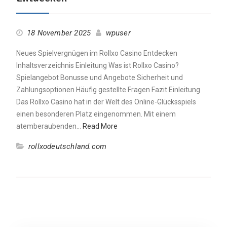
18 November 2025
wpuser
Neues Spielvergnügen im Rollxo Casino Entdecken
Inhaltsverzeichnis Einleitung Was ist Rollxo Casino?
Spielangebot Bonusse und Angebote Sicherheit und
Zahlungsoptionen Häufig gestellte Fragen Fazit Einleitung
Das Rollxo Casino hat in der Welt des Online-Glücksspiels
einen besonderen Platz eingenommen. Mit einem
atemberaubenden…
Read More
rollxodeutschland.com