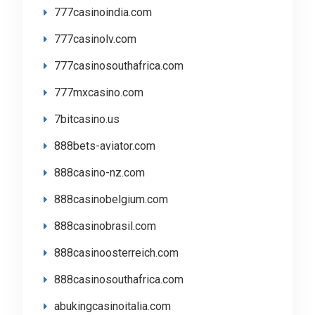
777casinoindia.com
777casinolv.com
777casinosouthafrica.com
777mxcasino.com
7bitcasino.us
888bets-aviator.com
888casino-nz.com
888casinobelgium.com
888casinobrasil.com
888casinoosterreich.com
888casinosouthafrica.com
abukingcasinoitalia.com