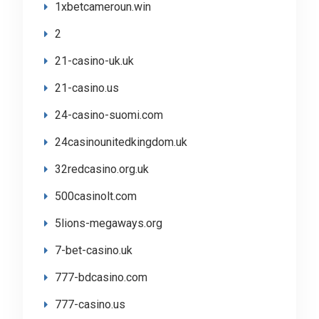
1xbetcameroun.win
2
21-casino-uk.uk
21-casino.us
24-casino-suomi.com
24casinounitedkingdom.uk
32redcasino.org.uk
500casinolt.com
5lions-megaways.org
7-bet-casino.uk
777-bdcasino.com
777-casino.us