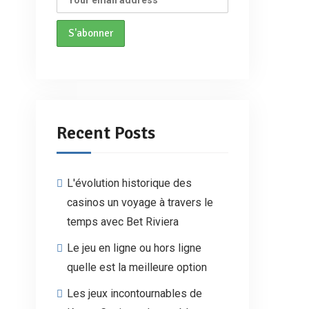
Recent Posts
L'évolution historique des
casinos un voyage à travers le
temps avec Bet Riviera
Le jeu en ligne ou hors ligne
quelle est la meilleure option
Les jeux incontournables de