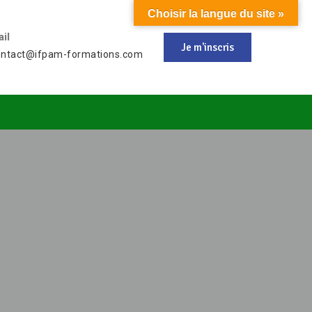
Choisir la langue du site »
il
Je m'inscris
ontact@ifpam-formations.com