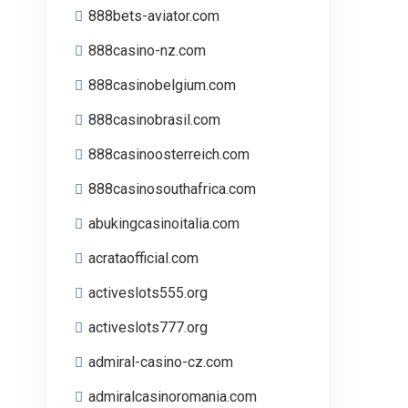
888bets-aviator.com
888casino-nz.com
888casinobelgium.com
888casinobrasil.com
888casinoosterreich.com
888casinosouthafrica.com
abukingcasinoitalia.com
acrataofficial.com
activeslots555.org
activeslots777.org
admiral-casino-cz.com
admiralcasinoromania.com