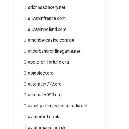
adonnasbakery.net
allyspinfrance.com
allyspinpoland.com
amonbetcasino.com.de
andarbaharonlinegame.net
apple-of-fortune.org
asiasloty.org
automaty777.org
automaty999.org
avantgardecasinoaustralia.net
aviatorbet.co.uk
aviatorgame.org.uk