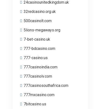
24casinounitedkingdom.uk
32redcasino.org.uk
500casinolt.com
5lions-megaways.org
7-bet-casino.uk
777-bdcasino.com
777-casino.us
777casinoindia.com
777casinolv.com
777casinosouthafrica.com
777mxcasino.com
7bitcasino.us