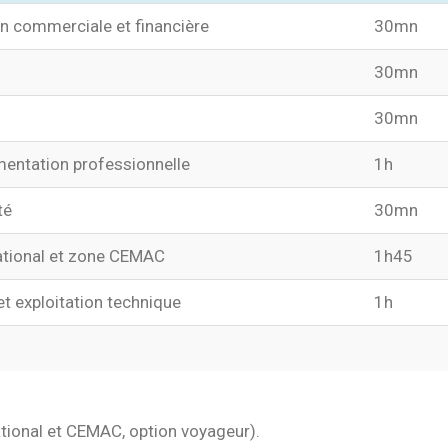
on commerciale et financière
30mn
30mn
30mn
mentation professionnelle
1h
té
30mn
national et zone CEMAC
1h45
t exploitation technique
1h
national et CEMAC, option voyageur).