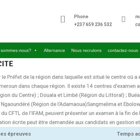
Phone
ma
+237 659 236 532
c
 sommes-nous?
Alternance
Nous recrutons
contactez-nous
CITE
réfet de la région dans laquelle est situé le centre où a été
Cameroun dans chaque région. Il existe 14 centres d’examen 
égion du Centre) ; Douala et Limbé (Région du Littoral) ; B
t) ; Ngaoundéré (Région de l’Adamaoua)Sangmelima et Ebolow
 du CFTL de l’IFAM, peuvent présenter un examen à la fin de
tion écrite peut être demandée aux candidats en gestion et e
des épreuves
Temps a