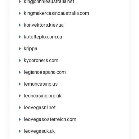
kingjohnnieaustralia.net
kingmakercasinoaustralia.com
konvektors.kiev.ua
kotelteplo.com.ua
krippa
kycoroners.com
legianoespana.com
lemoncasino.us
leoncasino.org.uk
leovegasnl.net
leovegasosterreich.com
leovegasuk.uk