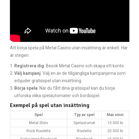
Att börja spela på Metal Casino utan insättning är enkelt. Här
är stegen:
Registrera dig
: Besök Metal Casino och skapa ett konto.
Välj kampanj
: Välj en av de tillgängliga kampanjerna som
erbjuder gratisspel utan insättning.
Börja spela
: När du fått dina gratisspel kan du börja
utforska olika spelautomater och bordsspel.
Exempel på spel utan insättning
Spel
Typ av spel
Max vinst
Metal Slots
Spelautomat
10 000 kr
Rock Roulette
Roulette
20 000 kr
Guitar Hero Blackjack
Blackjack
15 000 kr