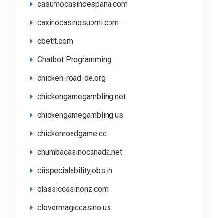
casumocasinoespana.com
caxinocasinosuomi.com
cbetlt.com
Chatbot Programming
chicken-road-de.org
chickengamegambling.net
chickengamegambling.us
chickenroadgame.cc
chumbacasinocanada.net
ciispecialabilityjobs.in
classiccasinonz.com
clovermagiccasino.us