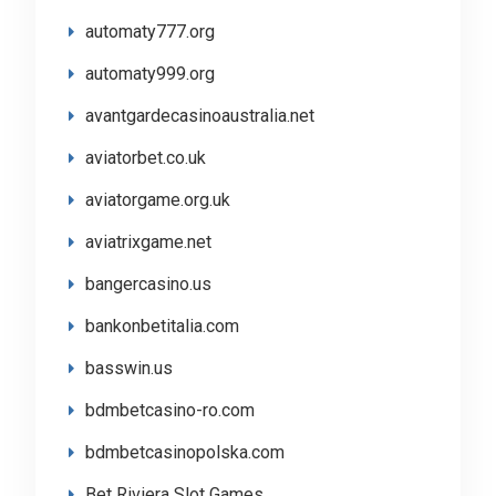
automaty777.org
automaty999.org
avantgardecasinoaustralia.net
aviatorbet.co.uk
aviatorgame.org.uk
aviatrixgame.net
bangercasino.us
bankonbetitalia.com
basswin.us
bdmbetcasino-ro.com
bdmbetcasinopolska.com
Bet Riviera Slot Games