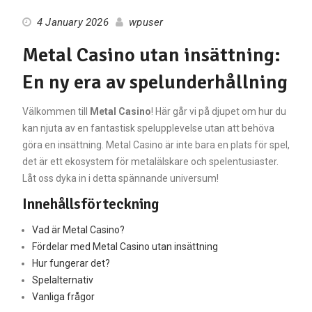
4 January 2026
wpuser
Metal Casino utan insättning:
En ny era av spelunderhållning
Välkommen till
Metal Casino
! Här går vi på djupet om hur du
kan njuta av en fantastisk spelupplevelse utan att behöva
göra en insättning. Metal Casino är inte bara en plats för spel,
det är ett ekosystem för metalälskare och spelentusiaster.
Låt oss dyka in i detta spännande universum!
Innehållsförteckning
Vad är Metal Casino?
Fördelar med Metal Casino utan insättning
Hur fungerar det?
Spelalternativ
Vanliga frågor