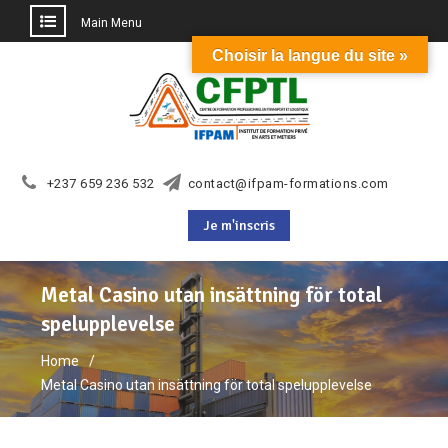
Main Menu
Choisir la langue du site »
Skip
to
content
+237 659 236 532
contact@ifpam-formations.com
Je m'inscris
Metal Casino utan insättning för total
spelupplevelse
Home
Metal Casino utan insättning för total spelupplevelse