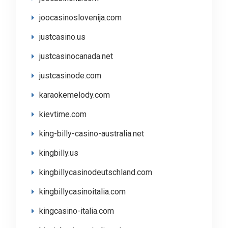
joocasinoslovenija.com
justcasino.us
justcasinocanada.net
justcasinode.com
karaokemelody.com
kievtime.com
king-billy-casino-australia.net
kingbilly.us
kingbillycasinodeutschland.com
kingbillycasinoitalia.com
kingcasino-italia.com