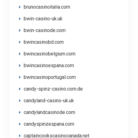
brunocasinoitalia.com
bwin-casino-uk.uk
bwin-casinode.com
bwincasinobd.com
bwincasinobelgium.com
bwincasinoespana.com
bwincasinoportugal.com
candy-spinz-casino.com.de
candyland-casino-uk.uk
candylandcasinode.com
candyspinzespana.com
captaincookscasinocanada.net