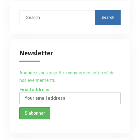
Search
for:
Newsletter
Abonnez vous pour être constament informé de
nos évennements
Email address: