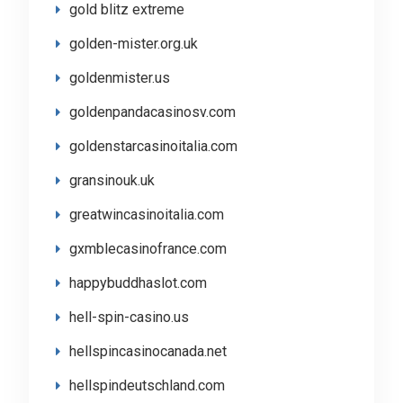
gold blitz extreme
golden-mister.org.uk
goldenmister.us
goldenpandacasinosv.com
goldenstarcasinoitalia.com
gransinouk.uk
greatwincasinoitalia.com
gxmblecasinofrance.com
happybuddhaslot.com
hell-spin-casino.us
hellspincasinocanada.net
hellspindeutschland.com