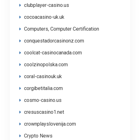
clubplayer-casino.us
cocoacasino-uk.uk
Computers, Computer Certification
conquestadorcasinonz.com
coolcat-casinocanada.com
coolzinopolska.com
coral-casinouk.uk
corgibetitalia.com
cosmo-casino.us
cresuscasino1.net
crownplayslovenija.com
Crypto News