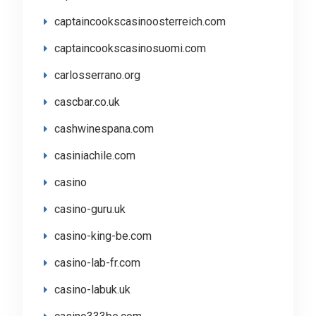
captaincookscasinoosterreich.com
captaincookscasinosuomi.com
carlosserrano.org
cascbar.co.uk
cashwinespana.com
casiniachile.com
casino
casino-guru.uk
casino-king-be.com
casino-lab-fr.com
casino-labuk.uk