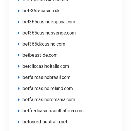
bet-365-casino.uk
bet365casinoespana.com
bet365casinosverige.com
bet365dkcasino.com
betbeast-de.com
betcliccasinoitalia.com
betfaircasinobrasil.com
betfaircasinoireland.com
betfaircasinoromania.com
betfredcasinosouthafrica.com
betonred-australia.net