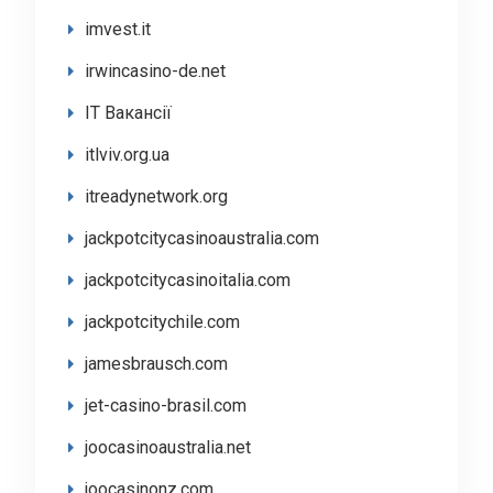
imvest.it
irwincasino-de.net
IT Вакансії
itlviv.org.ua
itreadynetwork.org
jackpotcitycasinoaustralia.com
jackpotcitycasinoitalia.com
jackpotcitychile.com
jamesbrausch.com
jet-casino-brasil.com
joocasinoaustralia.net
joocasinonz.com