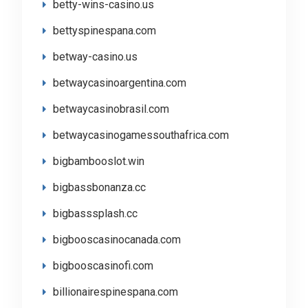
betty-wins-casino.us
bettyspinespana.com
betway-casino.us
betwaycasinoargentina.com
betwaycasinobrasil.com
betwaycasinogamessouthafrica.com
bigbambooslot.win
bigbassbonanza.cc
bigbasssplash.cc
bigbooscasinocanada.com
bigbooscasinofi.com
billionairespinespana.com