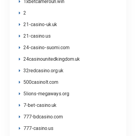
1xbetcameroun.win
2
21-casino-uk.uk
21-casino.us
24-casino-suomi.com
24casinounitedkingdom.uk
32redcasino.org.uk
500casinolt.com
5lions-megaways.org
7-bet-casino.uk
777-bdcasino.com
777-casino.us