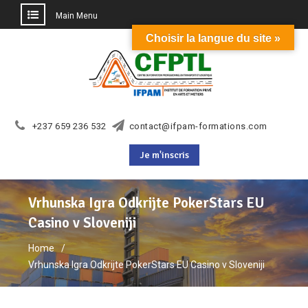
Main Menu
Choisir la langue du site »
Skip
to
content
+237 659 236 532
contact@ifpam-formations.com
Je m'inscris
Vrhunska Igra Odkrijte PokerStars EU
Casino v Sloveniji
Home
Vrhunska Igra Odkrijte PokerStars EU Casino v Sloveniji