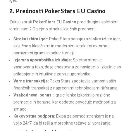
iger.
2. Prednosti PokerStars EU Casino
Zakaj izbrati
PokerStars EU Casino
pred drugimi spletnimi
igralnicami? Oglejmo si nekaj ključnih prednosti:
Široka izbira iger:
PokerStars ponuja raznoliko izbiro iger,
vključno s klasičnimi in modernimi igralnimi avtomati,
namiznimi igrami in poker turnirji.
Izjemna uporabniška izkušnja:
Spletna stran je
zasnovana tako, da je enostavna za navigacijo. Izkušnje so
prilagojene in intuitivne za vse uporabnike.
Varne transakcije:
PokerStars zagotavlja varnost vaših
finančnih transakcij z naprednimi tehnologijami šifriranja.
Vsakodnevni bonusi:
Igralci lahko izkoristijo različne
promocije in bonuse, kar dodatno povečuje možnosti za
zmago.
Kakovostna podpora:
Ekipa za pomoč strankam je na
voljo 24/7, da bi rešila morebitne težave ali vprašanja.