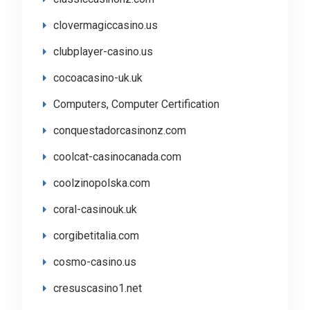
clovermagiccasino.us
clubplayer-casino.us
cocoacasino-uk.uk
Computers, Computer Certification
conquestadorcasinonz.com
coolcat-casinocanada.com
coolzinopolska.com
coral-casinouk.uk
corgibetitalia.com
cosmo-casino.us
cresuscasino1.net