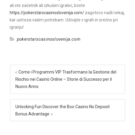
ali ste začetnik ali izkušen igralec, boste
https://pokerstarscasinoslovenija.com/
zagotovo našli nekaj,
kar ustreza vašim potrebam. Uživajte v igrah in srečno pri
igranju!
pokerstarscasinoslovenija.com
Post
navigation
Come i Programmi VIP Trasformano la Gestione del
Rischio nei Casinò Online – Storie di Successo per il
Nuovo Anno
Unlocking Fun Discover the Boo Casino No Deposit
Bonus Advantage