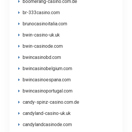
boomerang-casino.com.de
br-333casino.com
brunocasinoitalia.com
bwin-casino-uk.uk
bwin-casinode.com
bwincasinobd.com
bwincasinobelgium.com
bwincasinoespana.com
bwincasinoportugal.com
candy-spinz-casino.com.de
candyland-casino-uk.uk
candylandcasinode.com