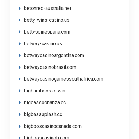
betonred-australia.net
betty-wins-casino.us
bettyspinespana.com
betway-casino.us
betwaycasinoargentina.com
betwaycasinobrasil.com
betwaycasinogamessouthafrica.com
bigbambooslot.win
bigbassbonanza.cc
bigbasssplash.cc
bigbooscasinocanada.com
bigbooscasinofi.com