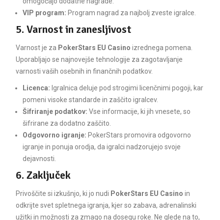
omogočajo dodatne nagrade.
VIP program:
Program nagrad za najbolj zveste igralce.
5. Varnost in zanesljivost
Varnost je za
PokerStars EU Casino
izrednega pomena.
Uporabljajo se najnovejše tehnologije za zagotavljanje
varnosti vaših osebnih in finančnih podatkov.
Licenca:
Igralnica deluje pod strogimi licenčnimi pogoji, kar
pomeni visoke standarde in zaščito igralcev.
Šifriranje podatkov:
Vse informacije, ki jih vnesete, so
šifrirane za dodatno zaščito.
Odgovorno igranje:
PokerStars promovira odgovorno
igranje in ponuja orodja, da igralci nadzorujejo svoje
dejavnosti.
6. Zaključek
Privoščite si izkušnjo, ki jo nudi
PokerStars EU Casino
in
odkrijte svet spletnega igranja, kjer so zabava, adrenalinski
užitki in možnosti za zmago na dosegu roke. Ne glede na to,