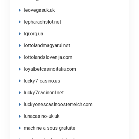
leovegasuk.uk
lepharaohslot.net
lgr.org.ua
lottolandmagyarul.net
lottolandslovenija.com
loyalbetcasinoitalia.com
lucky7-casino.us
lucky7casinonl.net
luckyonescasinoosterreich.com
lunacasino-uk.uk
machine a sous gratuite