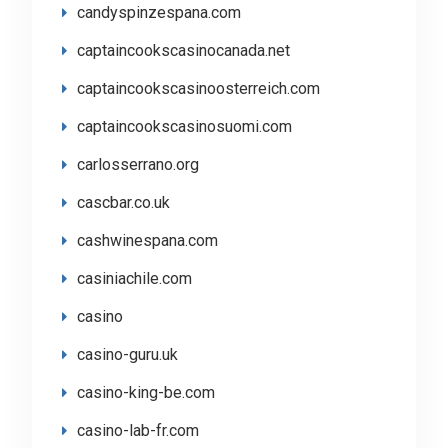
candyspinzespana.com
captaincookscasinocanada.net
captaincookscasinoosterreich.com
captaincookscasinosuomi.com
carlosserrano.org
cascbar.co.uk
cashwinespana.com
casiniachile.com
casino
casino-guru.uk
casino-king-be.com
casino-lab-fr.com