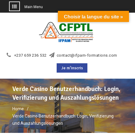
Main Menu
Choisir la langue du site »
Skip
to
content
+237 659 236 532
contact@ifpam-formations.com
Je m'inscris
Verde Casino Benutzerhandbuch: Login,
Verifizierung und Auszahlungslösungen
Home
Verde Casino Benutzerhandbuch: Login, Verifizierung
und Auszahlungslösungen