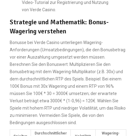
Video-Tutorial zur Registrierung und Nutzung
von Verde Casino.
Strategie und Mathematik: Bonus-
Wagering verstehen
Bonusse bei Verde Casino unterliegen Wagering-
Anforderungen (Umsatzbedingungen), die den Bonusbetrag
vor einer Auszahlung umgesetzt werden müssen.
Berechnen Sie den Bonuswert: Multiplizieren Sie den
Bonusbetrag mit dem Wagering-Multiplikator (z.B. 30x) und
dem durchschnittlichen RTP des Spiels. Beispiel: Bei einem
100€ Bonus mit 30x Wagering und einem RTP von 96%
müssen Sie 100€ * 30 = 3000€ umsetzen; der erwartete
Verlust beträgt etwa 3000€ * (1-0,96) = 120€. Wählen Sie
Spiele mit hohem RTP und niedriger Volatilität, um das Risiko
zu minimieren. Vermeiden Sie Spiele, die von den
Bedingungen ausgeschlossen sind.
Durchschnittlicher
Wagering-