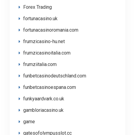
Forex Trading
fortunacasino.uk
fortunacasinoromania.com
frumzicasino-hu.net
frumzicasinoitalia.com
frumziitalia.com
funbetcasinodeutschland.com
funbetcasinoespana.com
funkyaardvark.co.uk
gambloriacasino.uk
game
gatesofolympusslot.cc