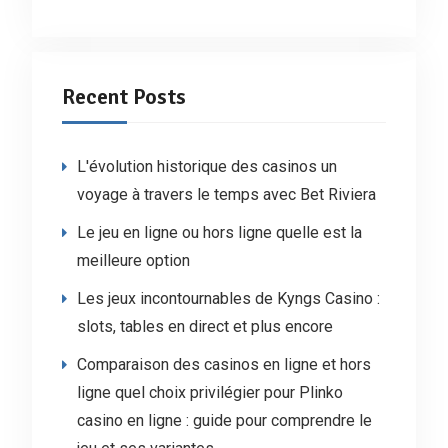
Recent Posts
L'évolution historique des casinos un
voyage à travers le temps avec Bet Riviera
Le jeu en ligne ou hors ligne quelle est la
meilleure option
Les jeux incontournables de Kyngs Casino :
slots, tables en direct et plus encore
Comparaison des casinos en ligne et hors
ligne quel choix privilégier pour Plinko
casino en ligne : guide pour comprendre le