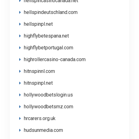
hellspincasinocanada.net
hellspindeutschland.com
hellspinpl.net
highflybetespana.net
highflybetportugal.com
highrollercasino-canada.com
hitnspinnl.com
hitnspinpl.net
hollywoodbetslogin.us
hollywoodbetsmz.com
hrcarers.org.uk
hudsunmedia.com