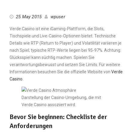
25 May 2015
wpuser
Verde Casino ist eine iGaming-Plattform, die Slots,
Tischspiele und Live-Casino-Optionen bietet. Technische
Details wie RTP (Return to Player) und Volatilität variieren je
nach Spiel; typische RTP-Werte liegen bei 95-97%. Achtung:
Glücksspiel kann süchtig machen. Spielen Sie
verantwortungsbewusst und setzen Sie Limits. Für weitere
Informationen besuchen Sie die offizielle Website von
Verde
Casino
.
Darstellung der Casino-Umgebung, die mit
Verde Casino assoziiert wird.
Bevor Sie beginnen: Checkliste der
Anforderungen