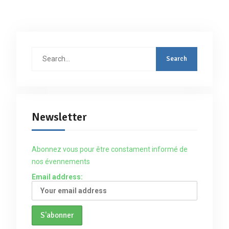
Search
for:
Newsletter
Abonnez vous pour être constament informé de
nos évennements
Email address: