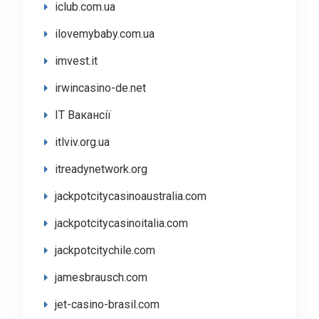
iclub.com.ua
ilovemybaby.com.ua
imvest.it
irwincasino-de.net
IT Вакансії
itlviv.org.ua
itreadynetwork.org
jackpotcitycasinoaustralia.com
jackpotcitycasinoitalia.com
jackpotcitychile.com
jamesbrausch.com
jet-casino-brasil.com