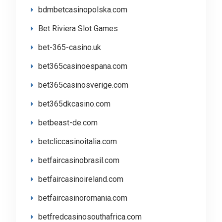
bdmbetcasinopolska.com
Bet Riviera Slot Games
bet-365-casino.uk
bet365casinoespana.com
bet365casinosverige.com
bet365dkcasino.com
betbeast-de.com
betcliccasinoitalia.com
betfaircasinobrasil.com
betfaircasinoireland.com
betfaircasinoromania.com
betfredcasinosouthafrica.com