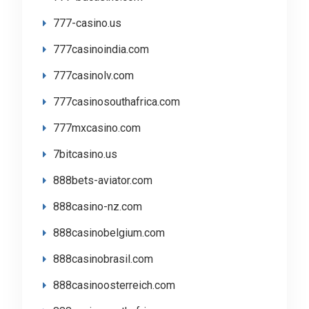
777-casino.us
777casinoindia.com
777casinolv.com
777casinosouthafrica.com
777mxcasino.com
7bitcasino.us
888bets-aviator.com
888casino-nz.com
888casinobelgium.com
888casinobrasil.com
888casinoosterreich.com