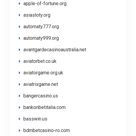
apple-of-fortune.org
asiasloty.org
automaty777.org
automaty999.org
avantgardecasinoaustralia.net
aviatorbet.co.uk
aviatorgame.org.uk
aviatrixgame.net
bangercasino.us
bankonbetitalia.com
basswin.us
bdmbetcasino-ro.com