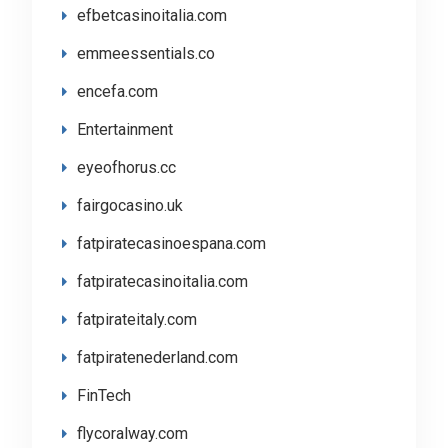
efbetcasinoitalia.com
emmeessentials.co
encefa.com
Entertainment
eyeofhorus.cc
fairgocasino.uk
fatpiratecasinoespana.com
fatpiratecasinoitalia.com
fatpirateitaly.com
fatpiratenederland.com
FinTech
flycoralway.com