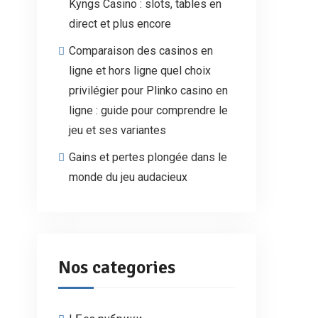
Kyngs Casino : slots, tables en
direct et plus encore
Comparaison des casinos en
ligne et hors ligne quel choix
privilégier pour Plinko casino en
ligne : guide pour comprendre le
jeu et ses variantes
Gains et pertes plongée dans le
monde du jeu audacieux
Nos categories