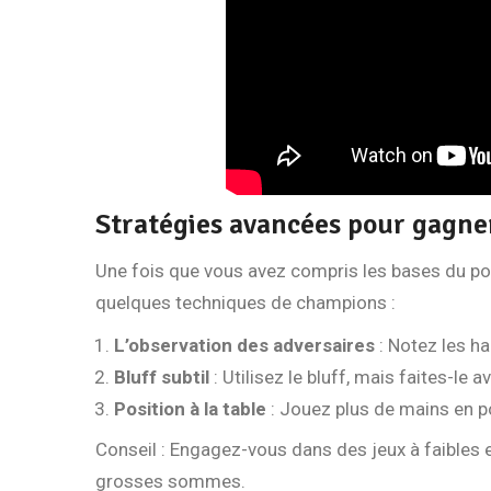
Stratégies avancées pour gagne
Une fois que vous avez compris les bases du pok
quelques techniques de champions :
L’observation des adversaires
: Notez les h
Bluff subtil
: Utilisez le bluff, mais faites-le
Position à la table
: Jouez plus de mains en po
Conseil : Engagez-vous dans des jeux à faibles 
grosses sommes.