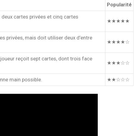
Popularité
c deux cartes privées et cinq cartes
★★★★★
s privées, mais doit utiliser deux d’entre
★★★★☆
ueur reçoit sept cartes, dont trois face
★★★☆☆
onne main possible.
★★☆☆☆