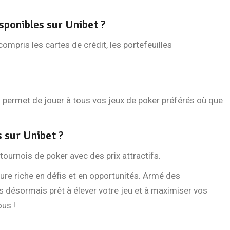
sponibles sur Unibet ?
mpris les cartes de crédit, les portefeuilles
s permet de jouer à tous vos jeux de poker préférés où que
s sur Unibet ?
ournois de poker avec des prix attractifs.
ure riche en défis et en opportunités. Armé des
s désormais prêt à élever votre jeu et à maximiser vos
us !