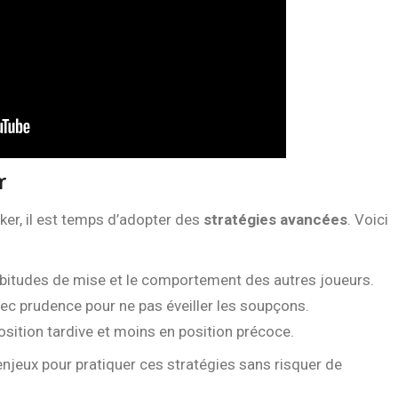
r
er, il est temps d’adopter des
stratégies avancées
. Voici
abitudes de mise et le comportement des autres joueurs.
 avec prudence pour ne pas éveiller les soupçons.
sition tardive et moins en position précoce.
enjeux pour pratiquer ces stratégies sans risquer de