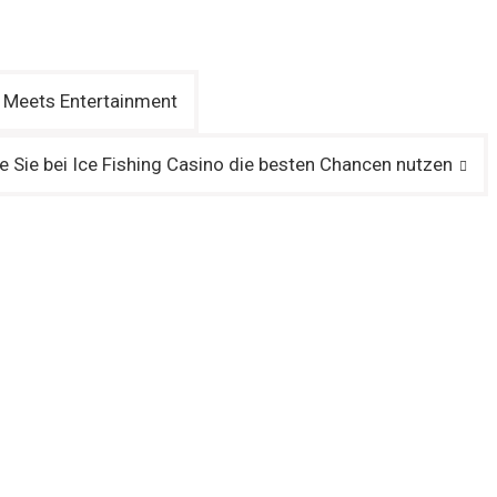
n Meets Entertainment
e Sie bei Ice Fishing Casino die besten Chancen nutzen