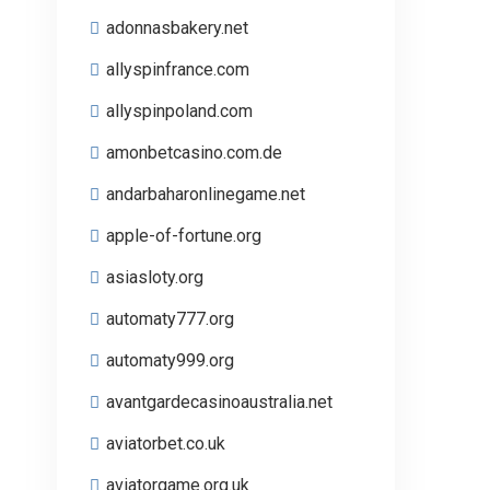
adonnasbakery.net
allyspinfrance.com
allyspinpoland.com
amonbetcasino.com.de
andarbaharonlinegame.net
apple-of-fortune.org
asiasloty.org
automaty777.org
automaty999.org
avantgardecasinoaustralia.net
aviatorbet.co.uk
aviatorgame.org.uk