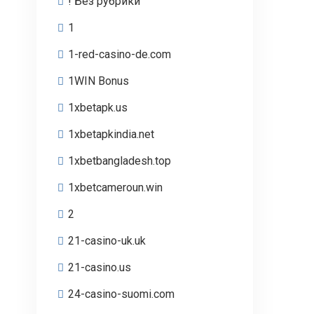
! Без рубрики
1
1-red-casino-de.com
1WIN Bonus
1xbetapk.us
1xbetapkindia.net
1xbetbangladesh.top
1xbetcameroun.win
2
21-casino-uk.uk
21-casino.us
24-casino-suomi.com