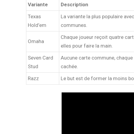
Variante
Description
Texas
La variante la plus populaire ave
Hold’em
communes.
Chaque joueur reçoit quatre carte
Omaha
elles pour faire la main.
Seven Card
Aucune carte commune, chaque jo
Stud
cachée.
Razz
Le but est de former la moins b