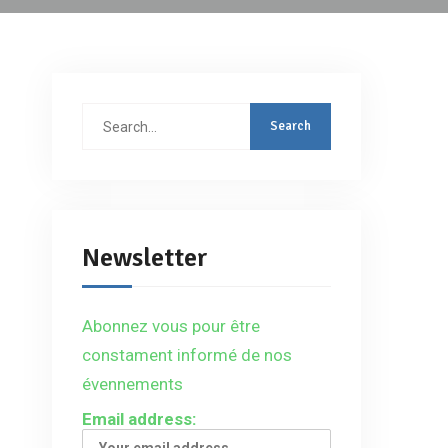
Search
for:
Newsletter
Abonnez vous pour être
constament informé de nos
évennements
Email address: