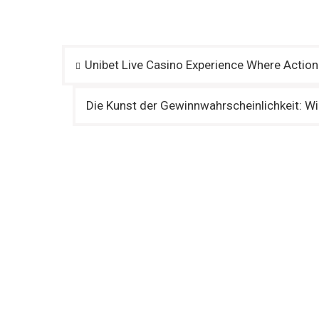
Post
Unibet Live Casino Experience Where Actio
navigation
Die Kunst der Gewinnwahrscheinlichkeit: Wi