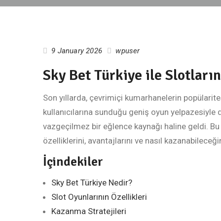
9 January 2026
wpuser
Sky Bet Türkiye ile Slotlar
Son yıllarda, çevrimiçi kumarhanelerin popülarite
kullanıcılarına sunduğu geniş oyun yelpazesiyle di
vazgeçilmez bir eğlence kaynağı haline geldi. Bu 
özelliklerini, avantajlarını ve nasıl kazanabileceğ
İçindekiler
Sky Bet Türkiye Nedir?
Slot Oyunlarının Özellikleri
Kazanma Stratejileri