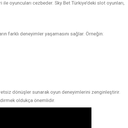
eri ile oyuncuları cezbeder. Sky Bet Türkiye’deki slot oyunları,
ların farklı deneyimler yaşamasını sağlar. Örneğin:
retsiz dönüşler sunarak oyun deneyimlerini zenginleştirir.
endirmek oldukça önemlidir.