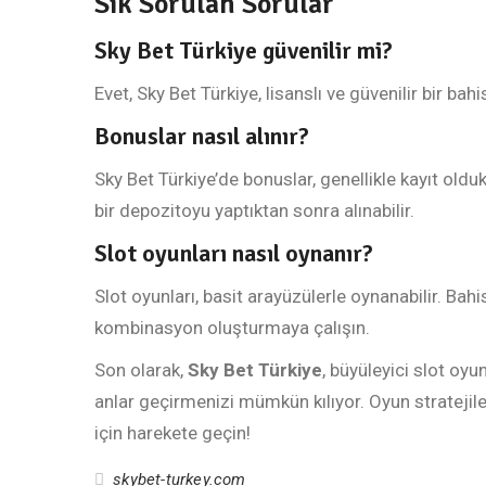
Sık Sorulan Sorular
Sky Bet Türkiye güvenilir mi?
Evet, Sky Bet Türkiye, lisanslı ve güvenilir bir bah
Bonuslar nasıl alınır?
Sky Bet Türkiye’de bonuslar, genellikle kayıt oldu
bir depozitoyu yaptıktan sonra alınabilir.
Slot oyunları nasıl oynanır?
Slot oyunları, basit arayüzülerle oynanabilir. Bah
kombinasyon oluşturmaya çalışın.
Son olarak,
Sky Bet Türkiye
, büyüleyici slot oyu
anlar geçirmenizi mümkün kılıyor. Oyun stratejileri
için harekete geçin!
skybet-turkey.com