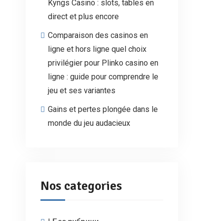
Kyngs Casino : slots, tables en
direct et plus encore
Comparaison des casinos en
ligne et hors ligne quel choix
privilégier pour Plinko casino en
ligne : guide pour comprendre le
jeu et ses variantes
Gains et pertes plongée dans le
monde du jeu audacieux
Nos categories