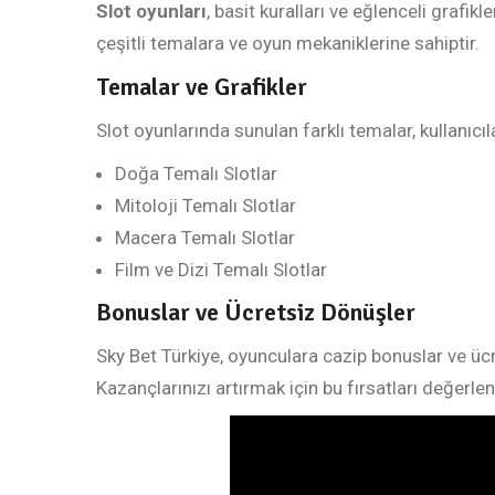
Slot oyunları
, basit kuralları ve eğlenceli grafikl
çeşitli temalara ve oyun mekaniklerine sahiptir.
Temalar ve Grafikler
Slot oyunlarında sunulan farklı temalar, kullanıcı
Doğa Temalı Slotlar
Mitoloji Temalı Slotlar
Macera Temalı Slotlar
Film ve Dizi Temalı Slotlar
Bonuslar ve Ücretsiz Dönüşler
Sky Bet Türkiye, oyunculara cazip bonuslar ve üc
Kazançlarınızı artırmak için bu fırsatları değerl