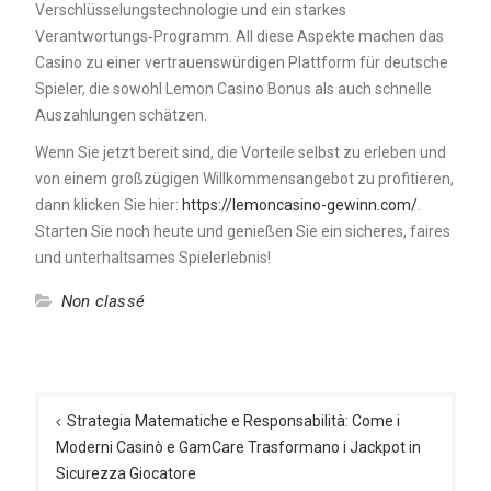
Verschlüsselungstechnologie und ein starkes
Verantwortungs‑Programm. All diese Aspekte machen das
Casino zu einer vertrauenswürdigen Plattform für deutsche
Spieler, die sowohl Lemon Casino Bonus als auch schnelle
Auszahlungen schätzen.
Wenn Sie jetzt bereit sind, die Vorteile selbst zu erleben und
von einem großzügigen Willkommensangebot zu profitieren,
dann klicken Sie hier:
https://lemoncasino-gewinn.com/
.
Starten Sie noch heute und genießen Sie ein sicheres, faires
und unterhaltsames Spielerlebnis!
Non classé
Post
navigation
Strategia Matematiche e Responsabilità: Come i
Moderni Casinò e GamCare Trasformano i Jackpot in
Sicurezza Giocatore