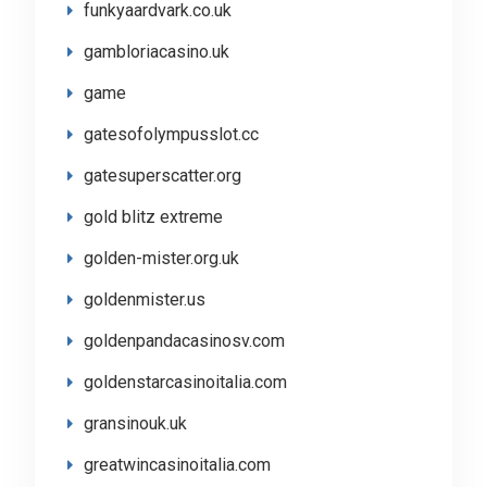
funkyaardvark.co.uk
gambloriacasino.uk
game
gatesofolympusslot.cc
gatesuperscatter.org
gold blitz extreme
golden-mister.org.uk
goldenmister.us
goldenpandacasinosv.com
goldenstarcasinoitalia.com
gransinouk.uk
greatwincasinoitalia.com