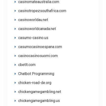
casinomateaustralia.com
casinotropezsouthafrica.com
casinoworldau.net
casinoworldcanada.net
casumo-casino.us
casumocasinoespana.com
caxinocasinosuomi.com
cbetlt.com
Chatbot Programming
chicken-road-de.org
chickengamegambling.net
chickengamegambling.us