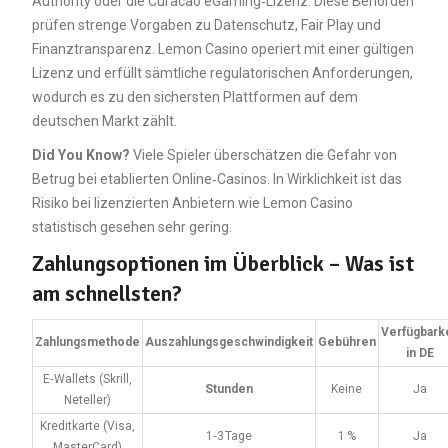
Authority oder die Curacao eGaming‑Lizenz. Diese Behörden
prüfen strenge Vorgaben zu Datenschutz, Fair Play und
Finanztransparenz. Lemon Casino operiert mit einer gültigen
Lizenz und erfüllt sämtliche regulatorischen Anforderungen,
wodurch es zu den sichersten Plattformen auf dem
deutschen Markt zählt.
Did You Know?
Viele Spieler überschätzen die Gefahr von
Betrug bei etablierten Online‑Casinos. In Wirklichkeit ist das
Risiko bei lizenzierten Anbietern wie Lemon Casino
statistisch gesehen sehr gering.
Zahlungsoptionen im Überblick – Was ist
am schnellsten?
Verfügbarke
Zahlungsmethode
Auszahlungsgeschwindigkeit
Gebühren
in DE
E‑Wallets (Skrill,
Stunden
Keine
Ja
Neteller)
Kreditkarte (Visa,
1‑3 Tage
1 %
Ja
MasterCard)