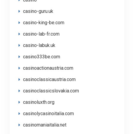
casino-guru.uk
casino-king-be.com
casino-lab-fr.com
casino-labuk.uk
casino333be.com
casinoactionaustria.com
casinoclassicaustria.com
casinoclassicslovakia.com
casinoluxth.org
casinolycasinoitalia.com
casinomaniaitalia.net