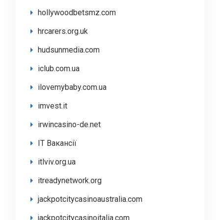
hollywoodbetsmz.com
hrcarers.org.uk
hudsunmedia.com
iclub.com.ua
ilovemybaby.com.ua
imvest.it
irwincasino-de.net
IT Вакансії
itlviv.org.ua
itreadynetwork.org
jackpotcitycasinoaustralia.com
jackpotcitycasinoitalia.com