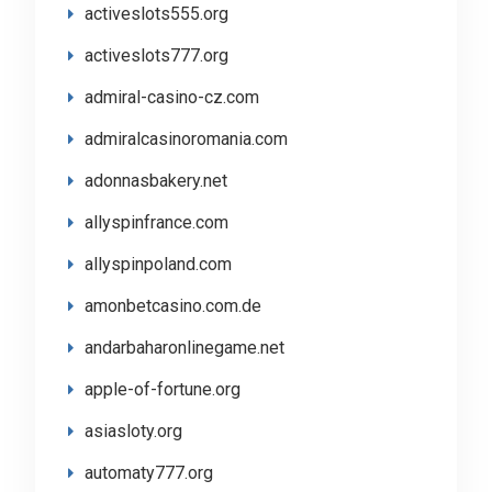
activeslots555.org
activeslots777.org
admiral-casino-cz.com
admiralcasinoromania.com
adonnasbakery.net
allyspinfrance.com
allyspinpoland.com
amonbetcasino.com.de
andarbaharonlinegame.net
apple-of-fortune.org
asiasloty.org
automaty777.org