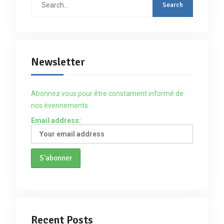
for:
Newsletter
Abonnez vous pour être constament informé de
nos évennements
Email address:
Recent Posts