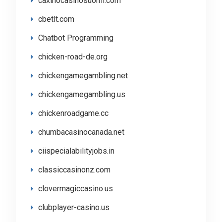
caxinocasinosuomi.com
cbetlt.com
Chatbot Programming
chicken-road-de.org
chickengamegambling.net
chickengamegambling.us
chickenroadgame.cc
chumbacasinocanada.net
ciispecialabilityjobs.in
classiccasinonz.com
clovermagiccasino.us
clubplayer-casino.us