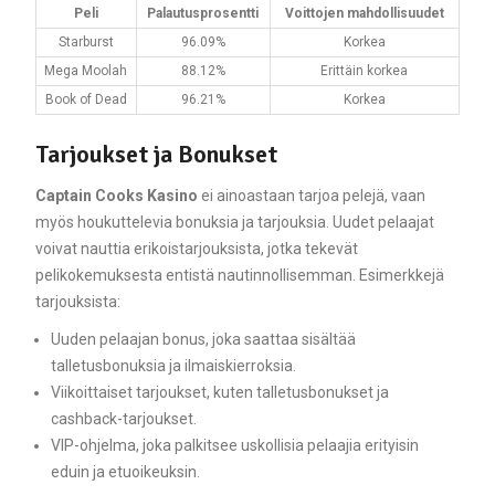
Peli
Palautusprosentti
Voittojen mahdollisuudet
Starburst
96.09%
Korkea
Mega Moolah
88.12%
Erittäin korkea
Book of Dead
96.21%
Korkea
Tarjoukset ja Bonukset
Captain Cooks Kasino
ei ainoastaan tarjoa pelejä, vaan
myös houkuttelevia bonuksia ja tarjouksia. Uudet pelaajat
voivat nauttia erikoistarjouksista, jotka tekevät
pelikokemuksesta entistä nautinnollisemman. Esimerkkejä
tarjouksista:
Uuden pelaajan bonus, joka saattaa sisältää
talletusbonuksia ja ilmaiskierroksia.
Viikoittaiset tarjoukset, kuten talletusbonukset ja
cashback-tarjoukset.
VIP-ohjelma, joka palkitsee uskollisia pelaajia erityisin
eduin ja etuoikeuksin.