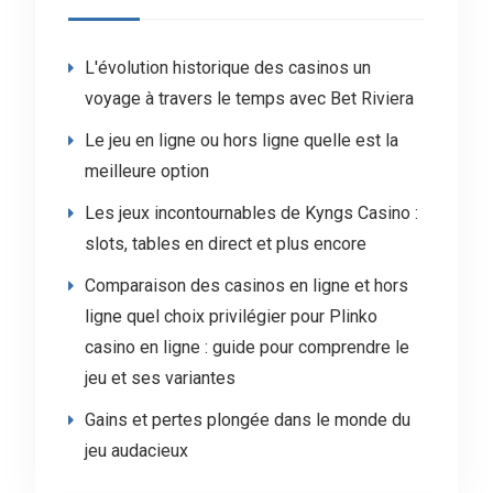
L'évolution historique des casinos un
voyage à travers le temps avec Bet Riviera
Le jeu en ligne ou hors ligne quelle est la
meilleure option
Les jeux incontournables de Kyngs Casino :
slots, tables en direct et plus encore
Comparaison des casinos en ligne et hors
ligne quel choix privilégier pour Plinko
casino en ligne : guide pour comprendre le
jeu et ses variantes
Gains et pertes plongée dans le monde du
jeu audacieux