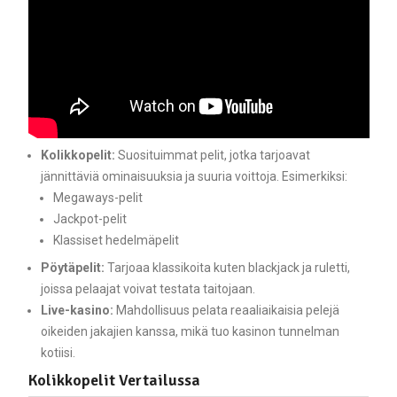
Kolikkopelit:
Suosituimmat pelit, jotka tarjoavat
jännittäviä ominaisuuksia ja suuria voittoja. Esimerkiksi:
Megaways-pelit
Jackpot-pelit
Klassiset hedelmäpelit
Pöytäpelit:
Tarjoaa klassikoita kuten blackjack ja ruletti,
joissa pelaajat voivat testata taitojaan.
Live-kasino:
Mahdollisuus pelata reaaliaikaisia pelejä
oikeiden jakajien kanssa, mikä tuo kasinon tunnelman
kotiisi.
Kolikkopelit Vertailussa