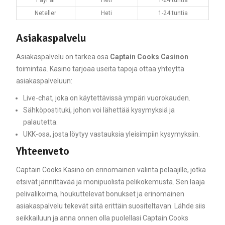
Neteller
Heti
1-24 tuntia
Asiakaspalvelu
Asiakaspalvelu on tärkeä osa
Captain Cooks Casinon
toimintaa. Kasino tarjoaa useita tapoja ottaa yhteyttä
asiakaspalveluun:
Live-chat, joka on käytettävissä ympäri vuorokauden.
Sähköpostituki, johon voi lähettää kysymyksiä ja
palautetta.
UKK-osa, josta löytyy vastauksia yleisimpiin kysymyksiin.
Yhteenveto
Captain Cooks Kasino on erinomainen valinta pelaajille, jotka
etsivät jännittävää ja monipuolista pelikokemusta. Sen laaja
pelivalikoima, houkuttelevat bonukset ja erinomainen
asiakaspalvelu tekevät siitä erittäin suositeltavan. Lähde siis
seikkailuun ja anna onnen olla puolellasi Captain Cooks