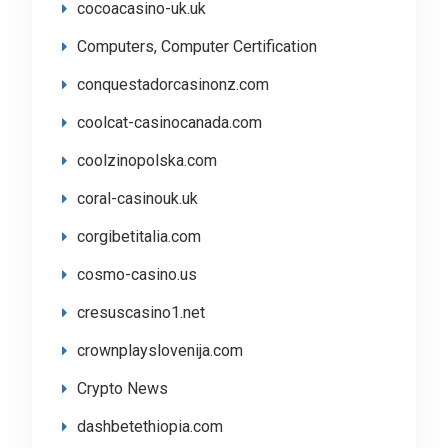
cocoacasino-uk.uk
Computers, Computer Certification
conquestadorcasinonz.com
coolcat-casinocanada.com
coolzinopolska.com
coral-casinouk.uk
corgibetitalia.com
cosmo-casino.us
cresuscasino1.net
crownplayslovenija.com
Crypto News
dashbetethiopia.com