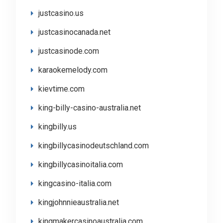
justcasino.us
justcasinocanada.net
justcasinode.com
karaokemelody.com
kievtime.com
king-billy-casino-australia.net
kingbilly.us
kingbillycasinodeutschland.com
kingbillycasinoitalia.com
kingcasino-italia.com
kingjohnnieaustralia.net
kingmakercasinoaustralia.com