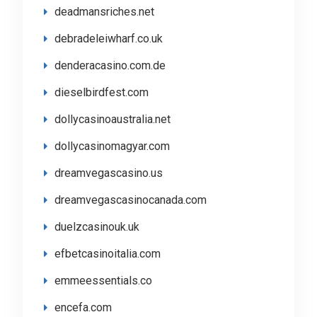
deadmansriches.net
debradeleiwharf.co.uk
denderacasino.com.de
dieselbirdfest.com
dollycasinoaustralia.net
dollycasinomagyar.com
dreamvegascasino.us
dreamvegascasinocanada.com
duelzcasinouk.uk
efbetcasinoitalia.com
emmeessentials.co
encefa.com