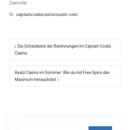
Casinolla!
captaincookscasinosuomi.com
Post
navigation
Die Schatzkiste der Belohnungen im Captain Cooks
Casino
Realz Casino im Sommer: Wie du mit Free Spins das
Maximum herausholst
Search