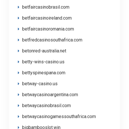
betfaircasinobrasil.com
betfaircasinoireland.com
betfaircasinoromania.com
betfredcasinosouthafrica.com
betonred-australia.net
betty-wins-casino.us
bettyspinespana.com
betway-casino.us
betwaycasinoargentina.com
betwaycasinobrasil.com
betwaycasinogamessouthafrica.com
bigbambooslot.win