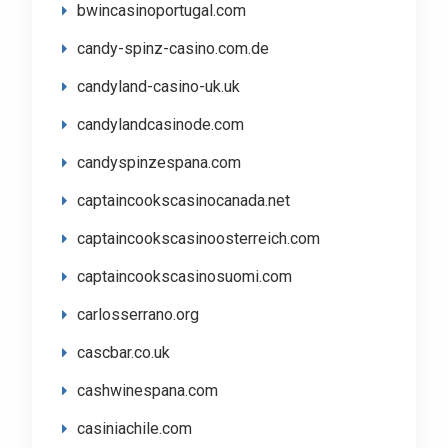
bwincasinoportugal.com
candy-spinz-casino.com.de
candyland-casino-uk.uk
candylandcasinode.com
candyspinzespana.com
captaincookscasinocanada.net
captaincookscasinoosterreich.com
captaincookscasinosuomi.com
carlosserrano.org
cascbar.co.uk
cashwinespana.com
casiniachile.com