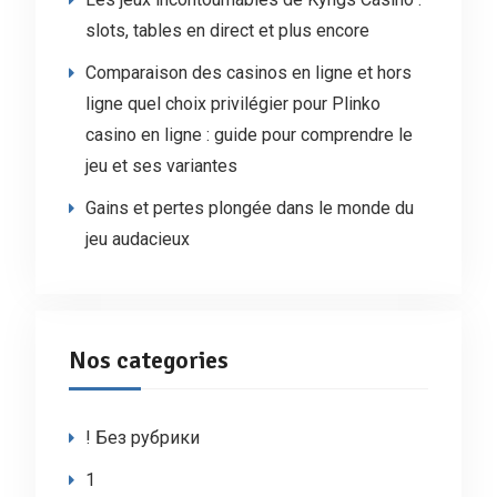
slots, tables en direct et plus encore
Comparaison des casinos en ligne et hors
ligne quel choix privilégier pour Plinko
casino en ligne : guide pour comprendre le
jeu et ses variantes
Gains et pertes plongée dans le monde du
jeu audacieux
Nos categories
! Без рубрики
1