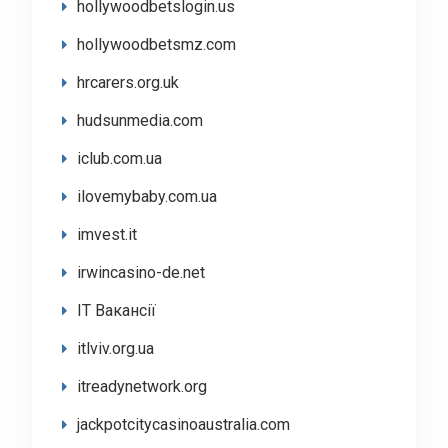
hollywoodbetslogin.us
hollywoodbetsmz.com
hrcarers.org.uk
hudsunmedia.com
iclub.com.ua
ilovemybaby.com.ua
imvest.it
irwincasino-de.net
IT Вакансії
itlviv.org.ua
itreadynetwork.org
jackpotcitycasinoaustralia.com