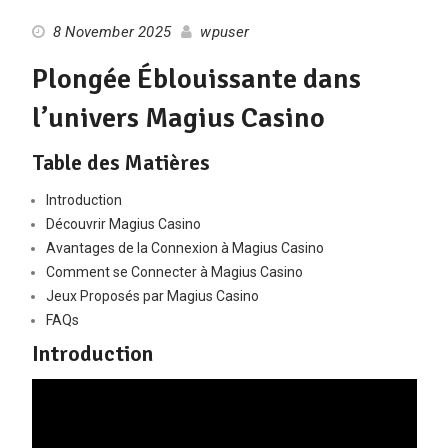
8 November 2025
wpuser
Plongée Éblouissante dans
l’univers Magius Casino
Table des Matières
Introduction
Découvrir Magius Casino
Avantages de la Connexion à Magius Casino
Comment se Connecter à Magius Casino
Jeux Proposés par Magius Casino
FAQs
Introduction