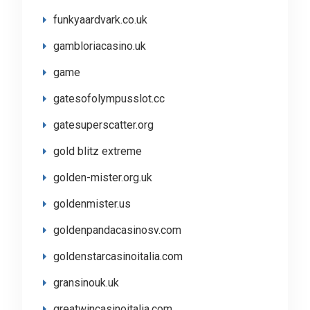
funkyaardvark.co.uk
gambloriacasino.uk
game
gatesofolympusslot.cc
gatesuperscatter.org
gold blitz extreme
golden-mister.org.uk
goldenmister.us
goldenpandacasinosv.com
goldenstarcasinoitalia.com
gransinouk.uk
greatwincasinoitalia.com