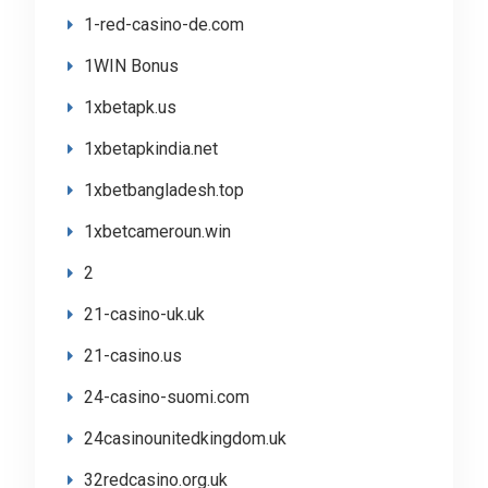
1-red-casino-de.com
1WIN Bonus
1xbetapk.us
1xbetapkindia.net
1xbetbangladesh.top
1xbetcameroun.win
2
21-casino-uk.uk
21-casino.us
24-casino-suomi.com
24casinounitedkingdom.uk
32redcasino.org.uk