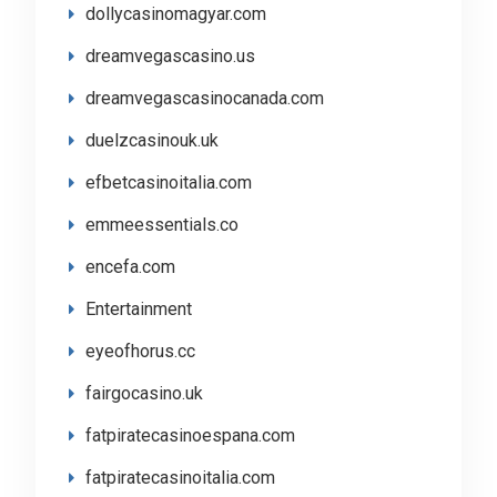
dollycasinomagyar.com
dreamvegascasino.us
dreamvegascasinocanada.com
duelzcasinouk.uk
efbetcasinoitalia.com
emmeessentials.co
encefa.com
Entertainment
eyeofhorus.cc
fairgocasino.uk
fatpiratecasinoespana.com
fatpiratecasinoitalia.com