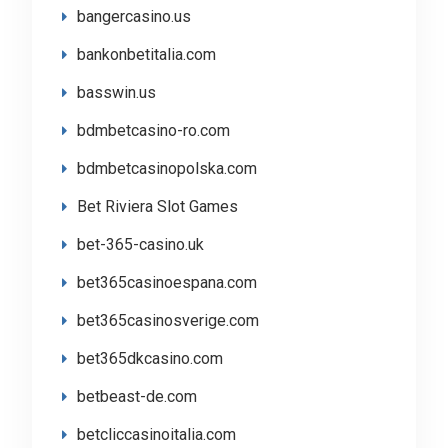
bangercasino.us
bankonbetitalia.com
basswin.us
bdmbetcasino-ro.com
bdmbetcasinopolska.com
Bet Riviera Slot Games
bet-365-casino.uk
bet365casinoespana.com
bet365casinosverige.com
bet365dkcasino.com
betbeast-de.com
betcliccasinoitalia.com