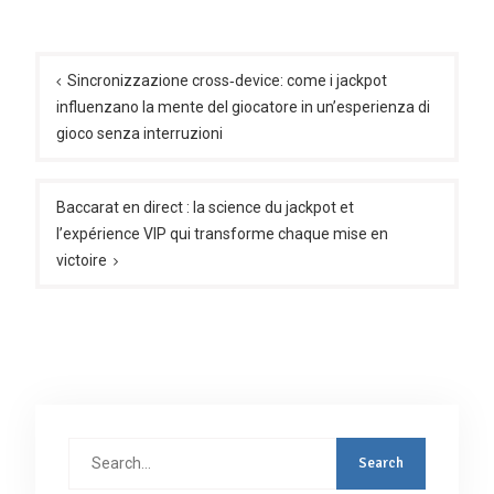
Post
navigation
Sincronizzazione cross‑device: come i jackpot
influenzano la mente del giocatore in un’esperienza di
gioco senza interruzioni
Baccarat en direct : la science du jackpot et
l’expérience VIP qui transforme chaque mise en
victoire
Search
for: