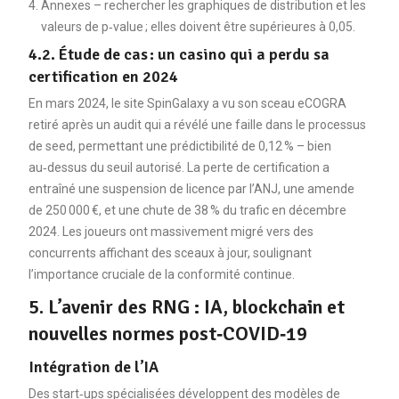
Annexes – rechercher les graphiques de distribution et les
valeurs de p‑value ; elles doivent être supérieures à 0,05.
4.2. Étude de cas : un casino qui a perdu sa
certification en 2024
En mars 2024, le site SpinGalaxy a vu son sceau eCOGRA
retiré après un audit qui a révélé une faille dans le processus
de seed, permettant une prédictibilité de 0,12 % – bien
au‑dessus du seuil autorisé. La perte de certification a
entraîné une suspension de licence par l’ANJ, une amende
de 250 000 €, et une chute de 38 % du trafic en décembre
2024. Les joueurs ont massivement migré vers des
concurrents affichant des sceaux à jour, soulignant
l’importance cruciale de la conformité continue.
5. L’avenir des RNG : IA, blockchain et
nouvelles normes post‑COVID‑19
Intégration de l’IA
Des start‑ups spécialisées développent des modèles de