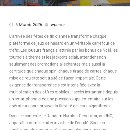
5 March 2026
wpuser
L’arrivée des fêtes de fin d’année transforme chaque
plateforme de jeux de hasard en un véritable carrefour de
trafic. Les joueurs français, attirés par les bonus de Noël, les
tournois à thème et les jackpots éclair, attendent non
seulement des promotions alléchantes mais aussi la
certitude que chaque spin, chaque tirage de cartes, chaque
mise de roulette soit traité de façon impartiale. Cette
exigence de transparence s’est intensifiée avec la
multiplication des offres mobiles : l’accès instantané depuis
un smartphone crée une pression supplémentaire sur les
opérateurs pour prouver la fiabilité de leurs algorithmes.
Dans ce contexte, le Random Number Generator, ou RNG,
apparaît comme le pilier invisible de l’équité. Sans un
générateur de nombres réellement aléatoire, aucune