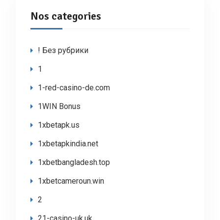
Nos categories
! Без рубрики
1
1-red-casino-de.com
1WIN Bonus
1xbetapk.us
1xbetapkindia.net
1xbetbangladesh.top
1xbetcameroun.win
2
21-casino-uk.uk