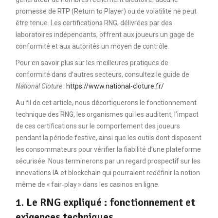
promesse de RTP (Return to Player) ou de volatilité ne peut
être tenue. Les certifications RNG, délivrées par des
laboratoires indépendants, offrent aux joueurs un gage de
conformité et aux autorités un moyen de contrôle.
Pour en savoir plus sur les meilleures pratiques de
conformité dans d’autres secteurs, consultez le guide de
National Cloture
:
https://www.national-cloture.fr/
Au fil de cet article, nous décortiquerons le fonctionnement
technique des RNG, les organismes qui les auditent, l’impact
de ces certifications sur le comportement des joueurs
pendant la période festive, ainsi que les outils dont disposent
les consommateurs pour vérifier la fiabilité d’une plateforme
sécurisée. Nous terminerons par un regard prospectif sur les
innovations IA et blockchain qui pourraient redéfinir la notion
même de « fair‑play » dans les casinos en ligne.
1. Le RNG expliqué : fonctionnement et
exigences techniques