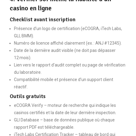
casino en ligne
Checklist avant inscription
Présence d’un logo de certification (eCOGRA, iTech Labs,
GLI, BMM).
Numéro de licence affiché clairement (ex. : ANJ #12345).
Date de la dernière audit visible (ne doit pas dépasser
12 mois).
Lien vers le rapport d’audit complet ou page de vérification
du laboratoire.
Compatibilité mobile et présence d’un support client
réactif.
Outils gratuits
eCOGRA Verify – moteur de recherche qui indique les
casinos certifiés et la date de leur dernière inspection.
GLI Database – base de données publique où chaque
rapport PDF est téléchargeable.
iTech Labs Certification Tracker – tableau de bord qui