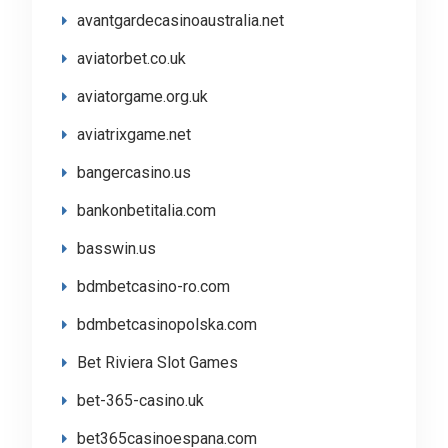
avantgardecasinoaustralia.net
aviatorbet.co.uk
aviatorgame.org.uk
aviatrixgame.net
bangercasino.us
bankonbetitalia.com
basswin.us
bdmbetcasino-ro.com
bdmbetcasinopolska.com
Bet Riviera Slot Games
bet-365-casino.uk
bet365casinoespana.com