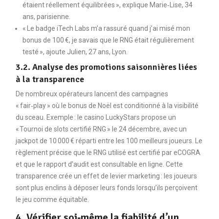
étaient réellement équilibrées », explique Marie‑Lise, 34
ans, parisienne.
« Le badge iTech Labs m’a rassuré quand j’ai misé mon
bonus de 100 €, je savais que le RNG était régulièrement
testé », ajoute Julien, 27 ans, Lyon.
3.2. Analyse des promotions saisonnières liées
à la transparence
De nombreux opérateurs lancent des campagnes
« fair‑play » où le bonus de Noël est conditionné à la visibilité
du sceau. Exemple : le casino LuckyStars propose un
« Tournoi de slots certifié RNG » le 24 décembre, avec un
jackpot de 10 000 € réparti entre les 100 meilleurs joueurs. Le
règlement précise que le RNG utilisé est certifié par eCOGRA
et que le rapport d’audit est consultable en ligne. Cette
transparence crée un effet de levier marketing : les joueurs
sont plus enclins à déposer leurs fonds lorsqu’ils perçoivent
le jeu comme équitable.
4. Vérifier soi‑même la fiabilité d’un