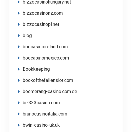
bizzocasinohungary.net
bizzocasinonz.com
bizzocasinopl.net
blog
boocasinoireland.com
boocasinomexico.com
Bookkeeping
bookofthefallenslot.com
boomerang-casino.com.de
br-333casino.com
brunocasinoitalia.com
bwin-casino-uk.uk