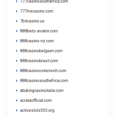
777casinosouthafrica.com
777mxcasino.com
7bitcasino.us
888bets-aviator.com
888casino-nz.com
888casinobelgium.com
888casinobrasil.com
888casinoosterreich.com
888casinosouthafrica.com
abukingcasinoitalia.com
acrataofficial.com
activeslots555.org