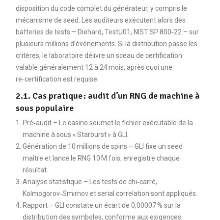
disposition du code complet du générateur, y compris le
mécanisme de seed. Les auditeurs exécutent alors des
batteries de tests – Diehard, TestU01, NIST SP 800‑22 – sur
plusieurs millions d’événements. Si la distribution passe les
critères, le laboratoire délivre un sceau de certification
valable généralement 12 à 24 mois, après quoi une
re‑certification est requise.
2.1. Cas pratique : audit d’un RNG de machine à
sous populaire
Pré‑audit – Le casino soumet le fichier exécutable de la
machine à sous « Starburst » à GLI.
Génération de 10 millions de spins – GLI fixe un seed
maître et lance le RNG 10 M fois, enregistre chaque
résultat.
Analyse statistique – Les tests de chi‑carré,
Kolmogorov‑Smirnov et serial correlation sont appliqués.
Rapport – GLI constate un écart de 0,00007 % sur la
distribution des symboles, conforme aux exigences.