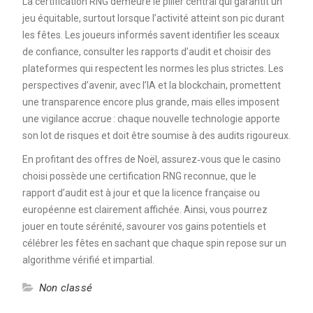
La certification RNG demeure le pilier central qui garantit un
jeu équitable, surtout lorsque l’activité atteint son pic durant
les fêtes. Les joueurs informés savent identifier les sceaux
de confiance, consulter les rapports d’audit et choisir des
plateformes qui respectent les normes les plus strictes. Les
perspectives d’avenir, avec l’IA et la blockchain, promettent
une transparence encore plus grande, mais elles imposent
une vigilance accrue : chaque nouvelle technologie apporte
son lot de risques et doit être soumise à des audits rigoureux.
En profitant des offres de Noël, assurez‑vous que le casino
choisi possède une certification RNG reconnue, que le
rapport d’audit est à jour et que la licence française ou
européenne est clairement affichée. Ainsi, vous pourrez
jouer en toute sérénité, savourer vos gains potentiels et
célébrer les fêtes en sachant que chaque spin repose sur un
algorithme vérifié et impartial.
Non classé