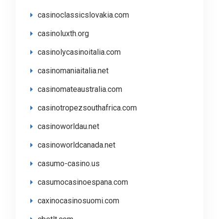
casinoclassicslovakia.com
casinoluxth.org
casinolycasinoitalia.com
casinomaniaitalia.net
casinomateaustralia.com
casinotropezsouthafrica.com
casinoworldau.net
casinoworldcanada.net
casumo-casino.us
casumocasinoespana.com
caxinocasinosuomi.com