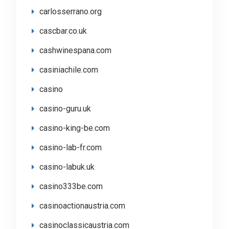
carlosserrano.org
cascbar.co.uk
cashwinespana.com
casiniachile.com
casino
casino-guru.uk
casino-king-be.com
casino-lab-fr.com
casino-labuk.uk
casino333be.com
casinoactionaustria.com
casinoclassicaustria.com