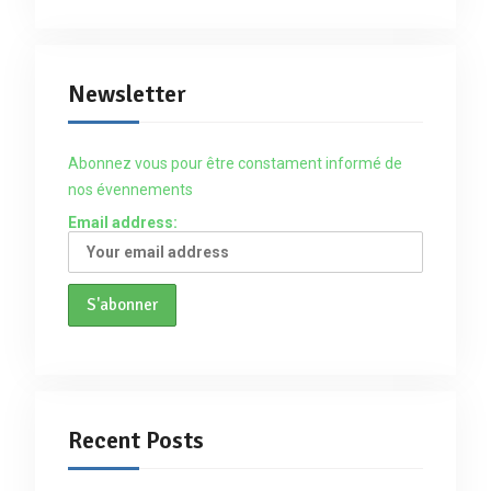
Newsletter
Abonnez vous pour être constament informé de
nos évennements
Email address:
Recent Posts