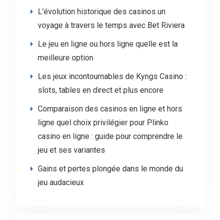
L'évolution historique des casinos un
voyage à travers le temps avec Bet Riviera
Le jeu en ligne ou hors ligne quelle est la
meilleure option
Les jeux incontournables de Kyngs Casino :
slots, tables en direct et plus encore
Comparaison des casinos en ligne et hors
ligne quel choix privilégier pour Plinko
casino en ligne : guide pour comprendre le
jeu et ses variantes
Gains et pertes plongée dans le monde du
jeu audacieux