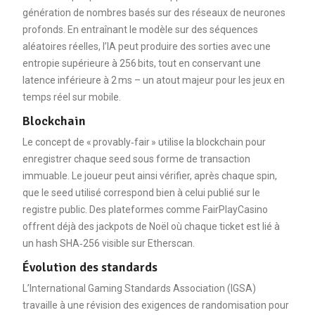
génération de nombres basés sur des réseaux de neurones
profonds. En entraînant le modèle sur des séquences
aléatoires réelles, l’IA peut produire des sorties avec une
entropie supérieure à 256 bits, tout en conservant une
latence inférieure à 2 ms – un atout majeur pour les jeux en
temps réel sur mobile.
Blockchain
Le concept de « provably‑fair » utilise la blockchain pour
enregistrer chaque seed sous forme de transaction
immuable. Le joueur peut ainsi vérifier, après chaque spin,
que le seed utilisé correspond bien à celui publié sur le
registre public. Des plateformes comme FairPlayCasino
offrent déjà des jackpots de Noël où chaque ticket est lié à
un hash SHA‑256 visible sur Etherscan.
Évolution des standards
L’International Gaming Standards Association (IGSA)
travaille à une révision des exigences de randomisation pour