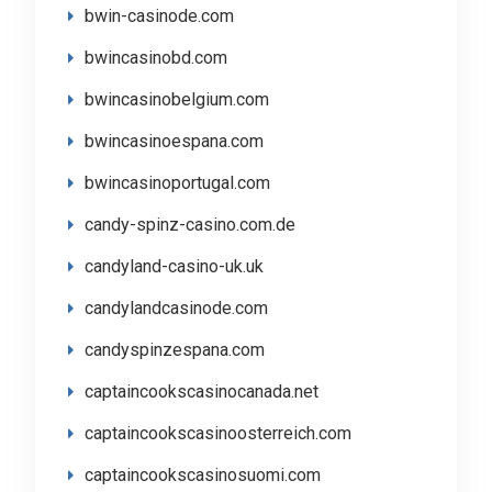
bwin-casinode.com
bwincasinobd.com
bwincasinobelgium.com
bwincasinoespana.com
bwincasinoportugal.com
candy-spinz-casino.com.de
candyland-casino-uk.uk
candylandcasinode.com
candyspinzespana.com
captaincookscasinocanada.net
captaincookscasinoosterreich.com
captaincookscasinosuomi.com