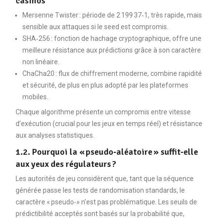
casinos
Mersenne Twister : période de 2 199 37‑1, très rapide, mais
sensible aux attaques si le seed est compromis.
SHA‑256 : fonction de hachage cryptographique, offre une
meilleure résistance aux prédictions grâce à son caractère
non linéaire.
ChaCha20 : flux de chiffrement moderne, combine rapidité
et sécurité, de plus en plus adopté par les plateformes
mobiles.
Chaque algorithme présente un compromis entre vitesse
d’exécution (crucial pour les jeux en temps réel) et résistance
aux analyses statistiques.
1.2. Pourquoi la « pseudo‑aléatoire » suffit‑elle
aux yeux des régulateurs ?
Les autorités de jeu considèrent que, tant que la séquence
générée passe les tests de randomisation standards, le
caractère « pseudo‑» n’est pas problématique. Les seuils de
prédictibilité acceptés sont basés sur la probabilité que,