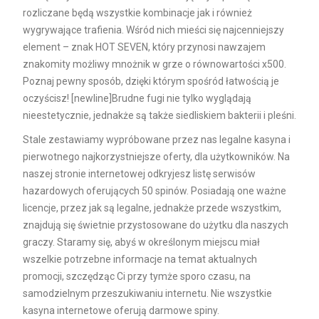
rozliczane będą wszystkie kombinacje jak i również
wygrywające trafienia. Wśród nich mieści się najcenniejszy
element – znak HOT SEVEN, który przynosi nawzajem
znakomity możliwy mnożnik w grze o równowartości x500.
Poznaj pewny sposób, dzięki którym spośród łatwością je
oczyścisz! [newline]Brudne fugi nie tylko wyglądają
nieestetycznie, jednakże są także siedliskiem bakterii i pleśni.
Stale zestawiamy wypróbowane przez nas legalne kasyna i
pierwotnego najkorzystniejsze oferty, dla użytkowników. Na
naszej stronie internetowej odkryjesz listę serwisów
hazardowych oferujących 50 spinów. Posiadają one ważne
licencje, przez jak są legalne, jednakże przede wszystkim,
znajdują się świetnie przystosowane do użytku dla naszych
graczy. Staramy się, abyś w określonym miejscu miał
wszelkie potrzebne informacje na temat aktualnych
promocji, szczędząc Ci przy tymże sporo czasu, na
samodzielnym przeszukiwaniu internetu. Nie wszystkie
kasyna internetowe oferują darmowe spiny.