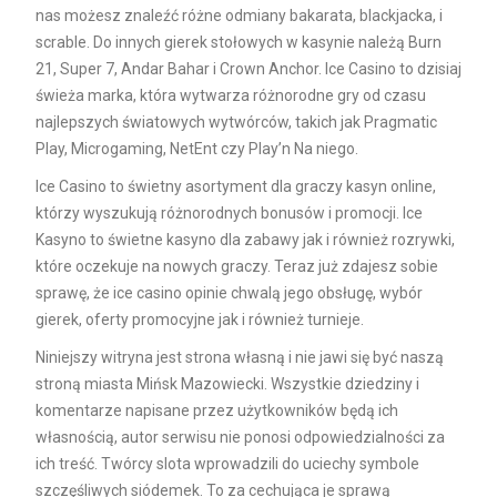
nas możesz znaleźć różne odmiany bakarata, blackjacka, i
scrable. Do innych gierek stołowych w kasynie należą Burn
21, Super 7, Andar Bahar i Crown Anchor. Ice Casino to dzisiaj
świeża marka, która wytwarza różnorodne gry od czasu
najlepszych światowych wytwórców, takich jak Pragmatic
Play, Microgaming, NetEnt czy Play’n Na niego.
Ice Casino to świetny asortyment dla graczy kasyn online,
którzy wyszukują różnorodnych bonusów i promocji. Ice
Kasyno to świetne kasyno dla zabawy jak i również rozrywki,
które oczekuje na nowych graczy. Teraz już zdajesz sobie
sprawę, że ice casino opinie chwalą jego obsługę, wybór
gierek, oferty promocyjne jak i również turnieje.
Niniejszy witryna jest strona własną i nie jawi się być naszą
stroną miasta Mińsk Mazowiecki. Wszystkie dziedziny i
komentarze napisane przez użytkowników będą ich
własnością, autor serwisu nie ponosi odpowiedzialności za
ich treść. Twórcy slota wprowadzili do uciechy symbole
szczęśliwych siódemek. To za cechująca je sprawą