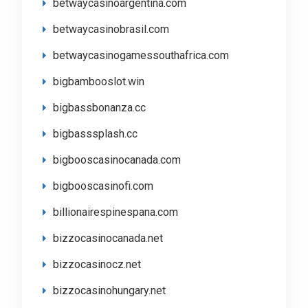
betwaycasinoargentina.com
betwaycasinobrasil.com
betwaycasinogamessouthafrica.com
bigbambooslot.win
bigbassbonanza.cc
bigbasssplash.cc
bigbooscasinocanada.com
bigbooscasinofi.com
billionairespinespana.com
bizzocasinocanada.net
bizzocasinocz.net
bizzocasinohungary.net