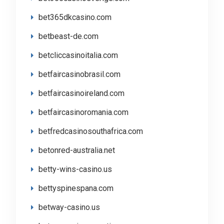
bet365dkcasino.com
betbeast-de.com
betcliccasinoitalia.com
betfaircasinobrasil.com
betfaircasinoireland.com
betfaircasinoromania.com
betfredcasinosouthafrica.com
betonred-australia.net
betty-wins-casino.us
bettyspinespana.com
betway-casino.us