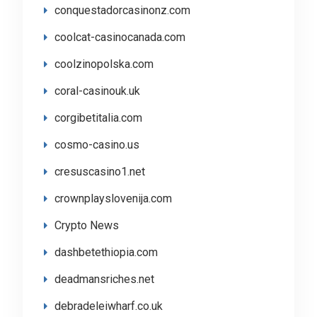
conquestadorcasinonz.com
coolcat-casinocanada.com
coolzinopolska.com
coral-casinouk.uk
corgibetitalia.com
cosmo-casino.us
cresuscasino1.net
crownplayslovenija.com
Crypto News
dashbetethiopia.com
deadmansriches.net
debradeleiwharf.co.uk