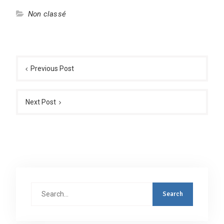
Non classé
Post
navigation
Previous Post
Next Post
Search
for: