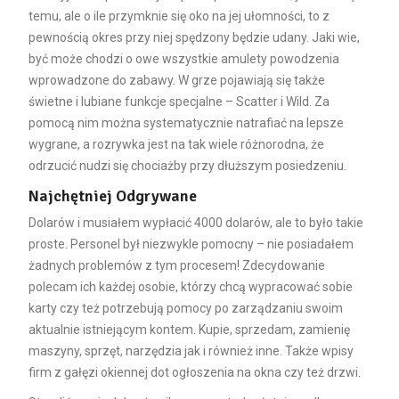
temu, ale o ile przymknie się oko na jej ułomności, to z
pewnością okres przy niej spędzony będzie udany. Jaki wie,
być może chodzi o owe wszystkie amulety powodzenia
wprowadzone do zabawy. W grze pojawiają się także
świetne i lubiane funkcje specjalne – Scatter i Wild. Za
pomocą nim można systematycznie natrafiać na lepsze
wygrane, a rozrywka jest na tak wiele różnorodna, że
odrzucić nudzi się chociażby przy dłuższym posiedzeniu.
Najchętniej Odgrywane
Dolarów i musiałem wypłacić 4000 dolarów, ale to było takie
proste. Personel był niezwykle pomocny – nie posiadałem
żadnych problemów z tym procesem! Zdecydowanie
polecam ich każdej osobie, którzy chcą wypracować sobie
karty czy też potrzebują pomocy po zarządzaniu swoim
aktualnie istniejącym kontem. Kupie, sprzedam, zamienię
maszyny, sprzęt, narzędzia jak i również inne. Także wpisy
firm z gałęzi okiennej dot ogłoszenia na okna czy też drzwi.