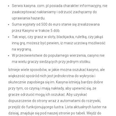
Serwis kasyna. com. pl posiada charakter informacyjny, nie
zaakceptować nakłaniamy i odrzucić zachęcamy do
uprawiania hazardu.
Suma wypłaty od 500 do euro stanie się zrealizowana
przez Kasyno w trakcie 5 dób.
Tak więc, czy grasz w sloty, blackjacka, ruletkę, czy jakąś
inną grę, możesz być pewien, iż masz uczciwą możliwość
na wygraną.
W przeciwieństwie do popularnego wierzenia, casyno nie
ma wielu graczy siedzących przy jednym stoliku.
Istnieje wiele sposobów, w jakie można oszukać kasyno, ale
większość spośród nich jest jednokrotna do wykrycia i
skutecznie zapobiega się im. Kasyna istnieją bardzo dobre
przy tym, co czynią i mają nakłady, aby upewnić się, że
gracze odrzucić mogą ich oszukać. Aby uzyskać
dopuszczenie do strony wraz z automatami do rozrywki,
przejdź do funkcjonującego lustra. Lista aktualnych luster na
dzisiaj, znajduje się pod naszej stronie po tabeli. Wejdź do