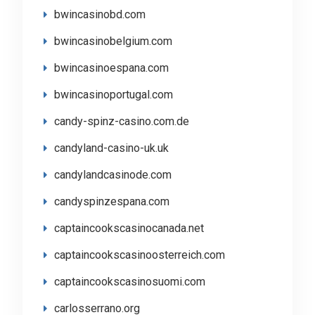
bwincasinobd.com
bwincasinobelgium.com
bwincasinoespana.com
bwincasinoportugal.com
candy-spinz-casino.com.de
candyland-casino-uk.uk
candylandcasinode.com
candyspinzespana.com
captaincookscasinocanada.net
captaincookscasinoosterreich.com
captaincookscasinosuomi.com
carlosserrano.org