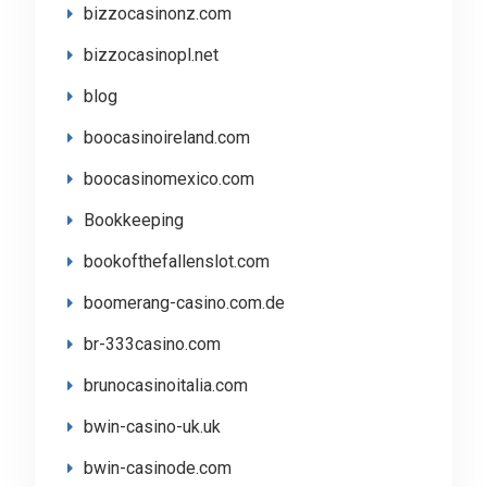
bizzocasinonz.com
bizzocasinopl.net
blog
boocasinoireland.com
boocasinomexico.com
Bookkeeping
bookofthefallenslot.com
boomerang-casino.com.de
br-333casino.com
brunocasinoitalia.com
bwin-casino-uk.uk
bwin-casinode.com