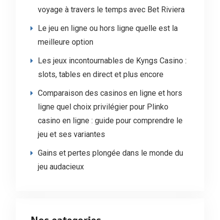
voyage à travers le temps avec Bet Riviera
Le jeu en ligne ou hors ligne quelle est la
meilleure option
Les jeux incontournables de Kyngs Casino :
slots, tables en direct et plus encore
Comparaison des casinos en ligne et hors
ligne quel choix privilégier pour Plinko
casino en ligne : guide pour comprendre le
jeu et ses variantes
Gains et pertes plongée dans le monde du
jeu audacieux