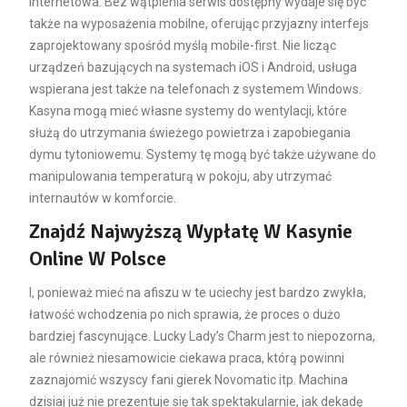
internetowa. Bez wątpienia serwis dostępny wydaje się być
także na wyposażenia mobilne, oferując przyjazny interfejs
zaprojektowany spośród myślą mobile-first. Nie licząc
urządzeń bazujących na systemach iOS i Android, usługa
wspierana jest także na telefonach z systemem Windows.
Kasyna mogą mieć własne systemy do wentylacji, które
służą do utrzymania świeżego powietrza i zapobiegania
dymu tytoniowemu. Systemy tę mogą być także używane do
manipulowania temperaturą w pokoju, aby utrzymać
internautów w komforcie.
Znajdź Najwyższą Wypłatę W Kasynie
Online W Polsce
I, ponieważ mieć na afiszu w te uciechy jest bardzo zwykła,
łatwość wchodzenia po nich sprawia, że proces o dużo
bardziej fascynujące. Lucky Lady’s Charm jest to niepozorna,
ale również niesamowicie ciekawa praca, którą powinni
zaznajomić wszyscy fani gierek Novomatic itp. Machina
dzisiaj już nie prezentuje się tak spektakularnie, jak dekadę