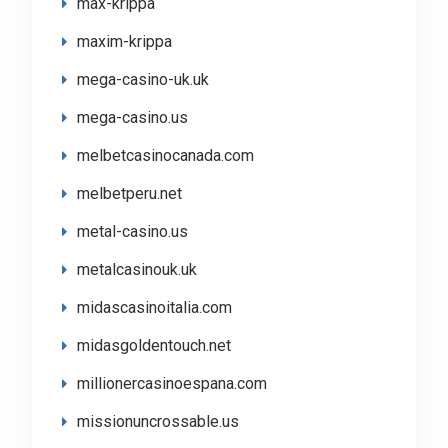
max-krippa
maxim-krippa
mega-casino-uk.uk
mega-casino.us
melbetcasinocanada.com
melbetperu.net
metal-casino.us
metalcasinouk.uk
midascasinoitalia.com
midasgoldentouch.net
millionercasinoespana.com
missionuncrossable.us