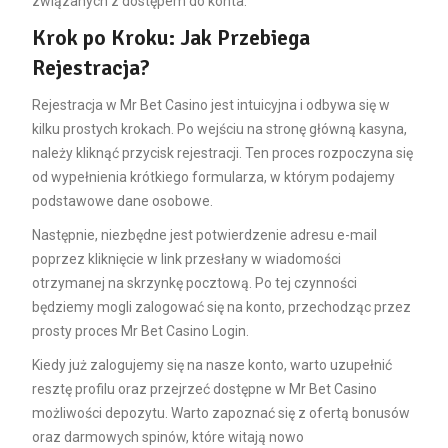
związanych z dostępem do konta.
Krok po Kroku: Jak Przebiega
Rejestracja?
Rejestracja w Mr Bet Casino jest intuicyjna i odbywa się w
kilku prostych krokach. Po wejściu na stronę główną kasyna,
należy kliknąć przycisk rejestracji. Ten proces rozpoczyna się
od wypełnienia krótkiego formularza, w którym podajemy
podstawowe dane osobowe.
Następnie, niezbędne jest potwierdzenie adresu e-mail
poprzez kliknięcie w link przesłany w wiadomości
otrzymanej na skrzynkę pocztową. Po tej czynności
będziemy mogli zalogować się na konto, przechodząc przez
prosty proces Mr Bet Casino Login.
Kiedy już zalogujemy się na nasze konto, warto uzupełnić
resztę profilu oraz przejrzeć dostępne w Mr Bet Casino
możliwości depozytu. Warto zapoznać się z ofertą bonusów
oraz darmowych spinów, które witają nowo