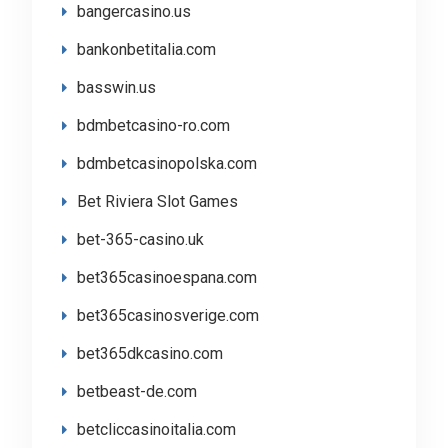
bangercasino.us
bankonbetitalia.com
basswin.us
bdmbetcasino-ro.com
bdmbetcasinopolska.com
Bet Riviera Slot Games
bet-365-casino.uk
bet365casinoespana.com
bet365casinosverige.com
bet365dkcasino.com
betbeast-de.com
betcliccasinoitalia.com