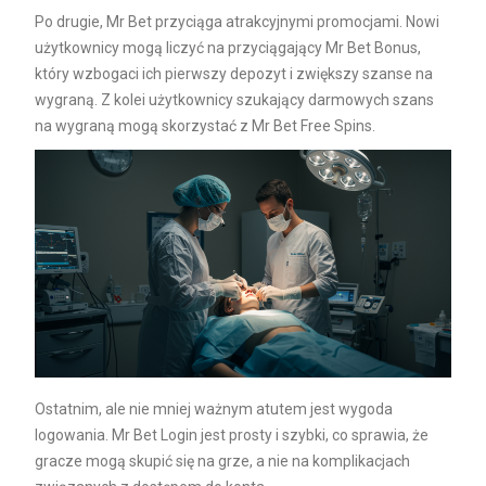
Po drugie, Mr Bet przyciąga atrakcyjnymi promocjami. Nowi
użytkownicy mogą liczyć na przyciągający Mr Bet Bonus,
który wzbogaci ich pierwszy depozyt i zwiększy szanse na
wygraną. Z kolei użytkownicy szukający darmowych szans
na wygraną mogą skorzystać z Mr Bet Free Spins.
Ostatnim, ale nie mniej ważnym atutem jest wygoda
logowania. Mr Bet Login jest prosty i szybki, co sprawia, że
gracze mogą skupić się na grze, a nie na komplikacjach