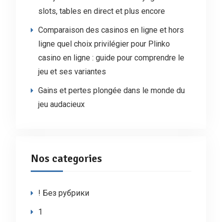
slots, tables en direct et plus encore
Comparaison des casinos en ligne et hors
ligne quel choix privilégier pour Plinko
casino en ligne : guide pour comprendre le
jeu et ses variantes
Gains et pertes plongée dans le monde du
jeu audacieux
Nos categories
! Без рубрики
1