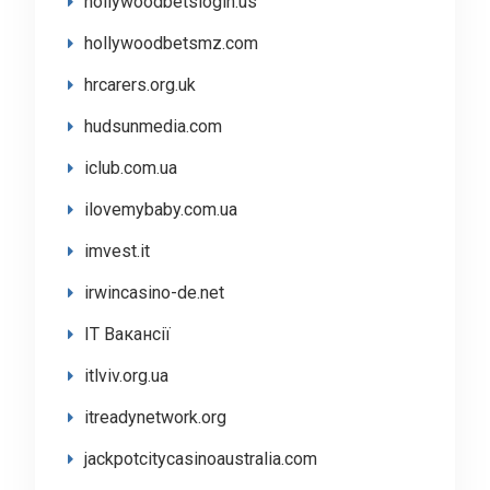
hollywoodbetslogin.us
hollywoodbetsmz.com
hrcarers.org.uk
hudsunmedia.com
iclub.com.ua
ilovemybaby.com.ua
imvest.it
irwincasino-de.net
IT Вакансії
itlviv.org.ua
itreadynetwork.org
jackpotcitycasinoaustralia.com