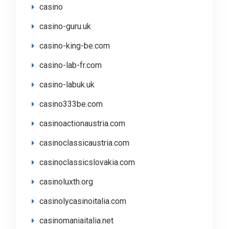
casino
casino-guru.uk
casino-king-be.com
casino-lab-fr.com
casino-labuk.uk
casino333be.com
casinoactionaustria.com
casinoclassicaustria.com
casinoclassicslovakia.com
casinoluxth.org
casinolycasinoitalia.com
casinomaniaitalia.net