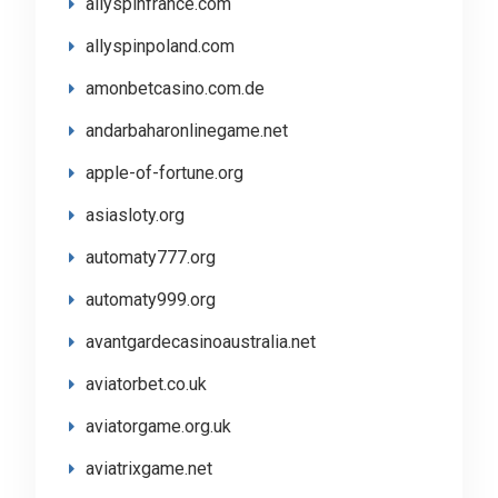
allyspinfrance.com
allyspinpoland.com
amonbetcasino.com.de
andarbaharonlinegame.net
apple-of-fortune.org
asiasloty.org
automaty777.org
automaty999.org
avantgardecasinoaustralia.net
aviatorbet.co.uk
aviatorgame.org.uk
aviatrixgame.net