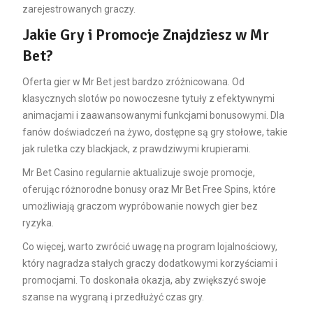
zarejestrowanych graczy.
Jakie Gry i Promocje Znajdziesz w Mr
Bet?
Oferta gier w Mr Bet jest bardzo zróżnicowana. Od
klasycznych slotów po nowoczesne tytuły z efektywnymi
animacjami i zaawansowanymi funkcjami bonusowymi. Dla
fanów doświadczeń na żywo, dostępne są gry stołowe, takie
jak ruletka czy blackjack, z prawdziwymi krupierami.
Mr Bet Casino regularnie aktualizuje swoje promocje,
oferując różnorodne bonusy oraz Mr Bet Free Spins, które
umożliwiają graczom wypróbowanie nowych gier bez
ryzyka.
Co więcej, warto zwrócić uwagę na program lojalnościowy,
który nagradza stałych graczy dodatkowymi korzyściami i
promocjami. To doskonała okazja, aby zwiększyć swoje
szanse na wygraną i przedłużyć czas gry.