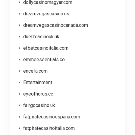
dollycasinomagyar.com
dreamvegascasino.us
dreamvegascasinocanada.com
duelzcasinouk.uk
efbetcasinoitalia.com
emmeessentials.co
encefa.com
Entertainment
eyeofhorus.cc
fairgocasino.uk
fatpiratecasinoespana.com
fatpiratecasinoitalia.com