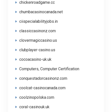
chickenroadgame.cc
chumbacasinocanada.net
ciispecialabilityjobs.in
classiccasinonz.com
clovermagiccasino.us
clubplayer-casino.us
cocoacasino-uk.uk
Computers, Computer Certification
conquestadorcasinonz.com
coolcat-casinocanada.com
coolzinopolska.com
coral-casinouk.uk