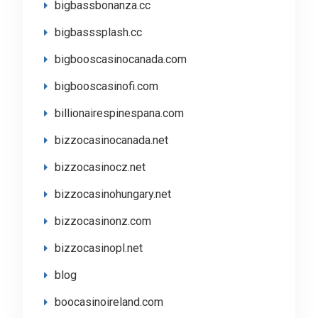
bigbassbonanza.cc
bigbasssplash.cc
bigbooscasinocanada.com
bigbooscasinofi.com
billionairespinespana.com
bizzocasinocanada.net
bizzocasinocz.net
bizzocasinohungary.net
bizzocasinonz.com
bizzocasinopl.net
blog
boocasinoireland.com