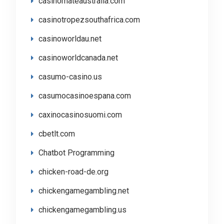
casinomateaustralia.com
casinotropezsouthafrica.com
casinoworldau.net
casinoworldcanada.net
casumo-casino.us
casumocasinoespana.com
caxinocasinosuomi.com
cbetlt.com
Chatbot Programming
chicken-road-de.org
chickengamegambling.net
chickengamegambling.us