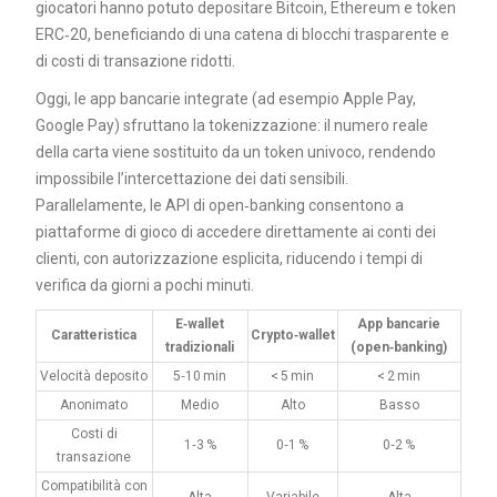
giocatori hanno potuto depositare Bitcoin, Ethereum e token
ERC‑20, beneficiando di una catena di blocchi trasparente e
di costi di transazione ridotti.
Oggi, le app bancarie integrate (ad esempio Apple Pay,
Google Pay) sfruttano la tokenizzazione: il numero reale
della carta viene sostituito da un token univoco, rendendo
impossibile l’intercettazione dei dati sensibili.
Parallelamente, le API di open‑banking consentono a
piattaforme di gioco di accedere direttamente ai conti dei
clienti, con autorizzazione esplicita, riducendo i tempi di
verifica da giorni a pochi minuti.
E‑wallet
App bancarie
Caratteristica
Crypto‑wallet
tradizionali
(open‑banking)
Velocità deposito
5‑10 min
< 5 min
< 2 min
Anonimato
Medio
Alto
Basso
Costi di
1‑3 %
0‑1 %
0‑2 %
transazione
Compatibilità con
Alta
Variabile
Alta