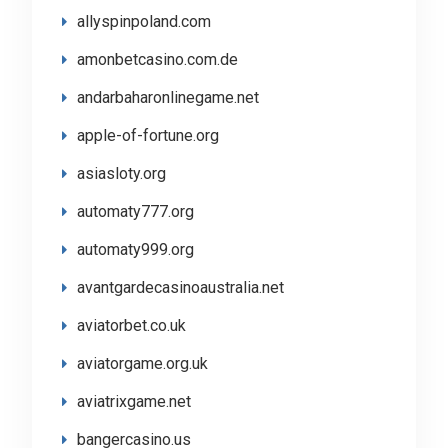
allyspinpoland.com
amonbetcasino.com.de
andarbaharonlinegame.net
apple-of-fortune.org
asiasloty.org
automaty777.org
automaty999.org
avantgardecasinoaustralia.net
aviatorbet.co.uk
aviatorgame.org.uk
aviatrixgame.net
bangercasino.us