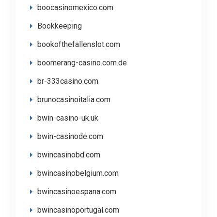
boocasinomexico.com
Bookkeeping
bookofthefallenslot.com
boomerang-casino.com.de
br-333casino.com
brunocasinoitalia.com
bwin-casino-uk.uk
bwin-casinode.com
bwincasinobd.com
bwincasinobelgium.com
bwincasinoespana.com
bwincasinoportugal.com