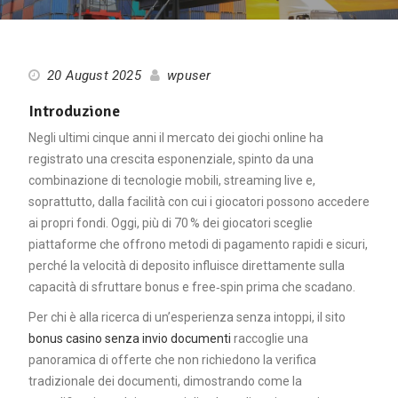
20 August 2025
wpuser
Introduzione
Negli ultimi cinque anni il mercato dei giochi online ha
registrato una crescita esponenziale, spinto da una
combinazione di tecnologie mobili, streaming live e,
soprattutto, dalla facilità con cui i giocatori possono accedere
ai propri fondi. Oggi, più di 70 % dei giocatori sceglie
piattaforme che offrono metodi di pagamento rapidi e sicuri,
perché la velocità di deposito influisce direttamente sulla
capacità di sfruttare bonus e free‑spin prima che scadano.
Per chi è alla ricerca di un’esperienza senza intoppi, il sito
bonus casino senza invio documenti
raccoglie una
panoramica di offerte che non richiedono la verifica
tradizionale dei documenti, dimostrando come la