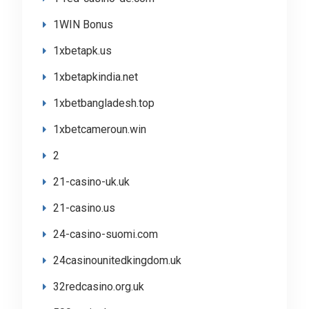
1WIN Bonus
1xbetapk.us
1xbetapkindia.net
1xbetbangladesh.top
1xbetcameroun.win
2
21-casino-uk.uk
21-casino.us
24-casino-suomi.com
24casinounitedkingdom.uk
32redcasino.org.uk