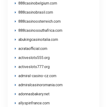
888casinobelgium.com
888casinobrasil.com
888casinoosterreich.com
888casinosouthafrica.com
abukingcasinoitalia.com
acrataofficial.com
activeslots555.org
activeslots777.org
admiral-casino-cz.com
admiralcasinoromania.com
adonnasbakery.net
allyspinfrance.com