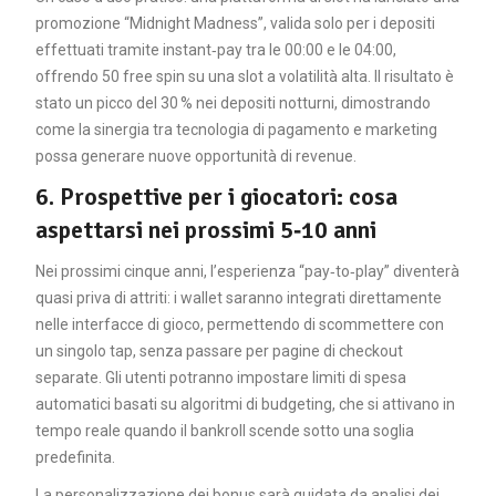
promozione “Midnight Madness”, valida solo per i depositi
effettuati tramite instant‑pay tra le 00:00 e le 04:00,
offrendo 50 free spin su una slot a volatilità alta. Il risultato è
stato un picco del 30 % nei depositi notturni, dimostrando
come la sinergia tra tecnologia di pagamento e marketing
possa generare nuove opportunità di revenue.
6. Prospettive per i giocatori: cosa
aspettarsi nei prossimi 5‑10 anni
Nei prossimi cinque anni, l’esperienza “pay‑to‑play” diventerà
quasi priva di attriti: i wallet saranno integrati direttamente
nelle interfacce di gioco, permettendo di scommettere con
un singolo tap, senza passare per pagine di checkout
separate. Gli utenti potranno impostare limiti di spesa
automatici basati su algoritmi di budgeting, che si attivano in
tempo reale quando il bankroll scende sotto una soglia
predefinita.
La personalizzazione dei bonus sarà guidata da analisi dei