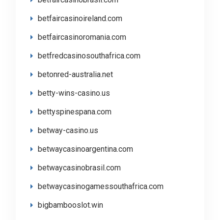
betfaircasinoireland.com
betfaircasinoromania.com
betfredcasinosouthafrica.com
betonred-australia.net
betty-wins-casino.us
bettyspinespana.com
betway-casino.us
betwaycasinoargentina.com
betwaycasinobrasil.com
betwaycasinogamessouthafrica.com
bigbambooslot.win