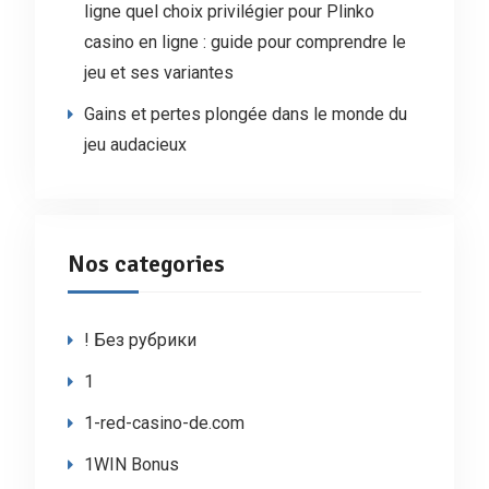
ligne quel choix privilégier pour Plinko
casino en ligne : guide pour comprendre le
jeu et ses variantes
Gains et pertes plongée dans le monde du
jeu audacieux
Nos categories
! Без рубрики
1
1-red-casino-de.com
1WIN Bonus