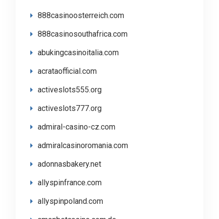
888casinoosterreich.com
888casinosouthafrica.com
abukingcasinoitalia.com
acrataofficial.com
activeslots555.org
activeslots777.org
admiral-casino-cz.com
admiralcasinoromania.com
adonnasbakery.net
allyspinfrance.com
allyspinpoland.com