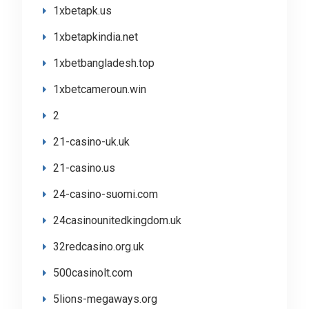
1xbetapk.us
1xbetapkindia.net
1xbetbangladesh.top
1xbetcameroun.win
2
21-casino-uk.uk
21-casino.us
24-casino-suomi.com
24casinounitedkingdom.uk
32redcasino.org.uk
500casinolt.com
5lions-megaways.org