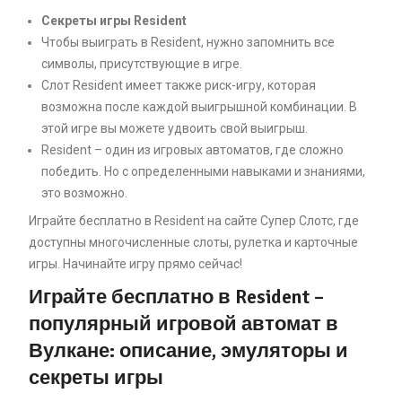
Секреты игры Resident
Чтобы выиграть в Resident, нужно запомнить все
символы, присутствующие в игре.
Слот Resident имеет также риск-игру, которая
возможна после каждой выигрышной комбинации. В
этой игре вы можете удвоить свой выигрыш.
Resident – один из игровых автоматов, где сложно
победить. Но с определенными навыками и знаниями,
это возможно.
Играйте бесплатно в Resident на сайте Супер Слотс, где
доступны многочисленные слоты, рулетка и карточные
игры. Начинайте игру прямо сейчас!
Играйте бесплатно в Resident –
популярный игровой автомат в
Вулкане: описание, эмуляторы и
секреты игры