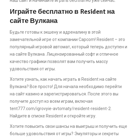
наш сайт и начинайте играть бесплатно уже сейчас.
Играйте бесплатно в Resident на
сайте Вулкана
Будьте готовы к экшену и адреналину в этой
замечательной игре от компании Capcom! Resident – это
популярный игровой автомат, который теперь доступен и
на сайте Вулкана. Лицензированный софт и отличное
качество графики позволят вам получить массу
удовольствия от игры.
Хотите узнать, как начать играть в Resident на сайте
Вулкана? Все просто! Для начала необходимо перейти
на сайт казино и зарегистрироваться. После этого вы
получите доступ ко всем играм, включая
tent777.com/igrovyie-avtomaty/resident-resident-2.
Найдите в списке Resident и откройте игру.
Хотите повысить свои шансы на выигрыш и получить еще
больше удовольствия от игры? Эмуляторы и секреты