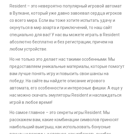
Resident – это невероятно популярный игровой автомат
в Вулкане, который уже давно завоевал сердца игроков
со всего мира. Если вы тоже хотите испытать удачу и
окунуться в мир азарта и приключений, то наш сайт
специально для вас! У нас вы можете играть в Resident
абсолютно бесплатно и без регистрации, причем на
любом устройстве.
Но не только это делает нас такими особенными. Мы
предоставляем уникальные материалы, которые помогут
вам лучше понять игру и повысить свои шансы на
победу. На сайте вы найдете описание игрового
автомата, его особенности и интересные фишки. А еще у
нас можно скачать эмуляторы Resident и наслаждаться
игрой в любое время!
Но самое главное – это секреты игры Resident. Мы
расскажем вам, какие комбинации символов приносят
наибольший выигрыш, как использовать бонусные
раунды и режимы, и главное, как избежать ошибок,