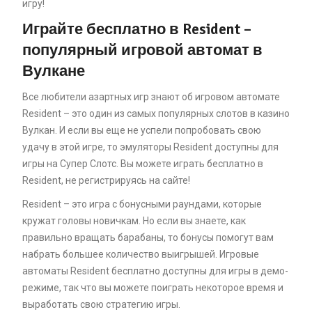
игру!
Играйте бесплатно в Resident –
популярный игровой автомат в
Вулкане
Все любители азартных игр знают об игровом автомате
Resident – это один из самых популярных слотов в казино
Вулкан. И если вы еще не успели попробовать свою
удачу в этой игре, то эмуляторы Resident доступны для
игры на Супер Слотс. Вы можете играть бесплатно в
Resident, не регистрируясь на сайте!
Resident – это игра с бонусными раундами, которые
кружат головы новичкам. Но если вы знаете, как
правильно вращать барабаны, то бонусы помогут вам
набрать большее количество выигрышей. Игровые
автоматы Resident бесплатно доступны для игры в демо-
режиме, так что вы можете поиграть некоторое время и
выработать свою стратегию игры.