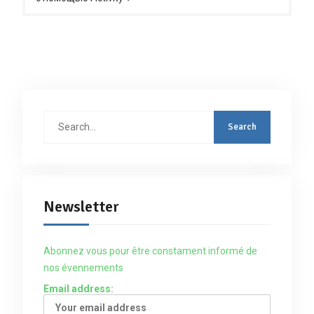
Search
for:
Newsletter
Abonnez vous pour être constament informé de
nos évennements
Email address: