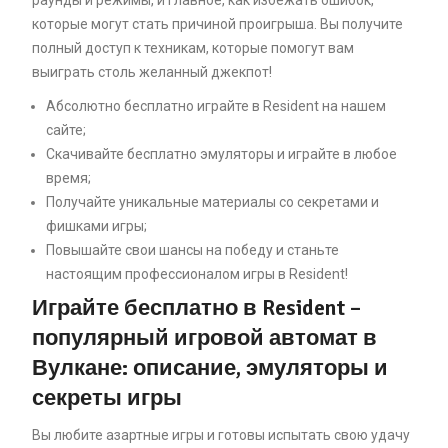
которые могут стать причиной проигрыша. Вы получите
полный доступ к техникам, которые помогут вам
выиграть столь желанный джекпот!
Абсолютно бесплатно играйте в Resident на нашем
сайте;
Скачивайте бесплатно эмуляторы и играйте в любое
время;
Получайте уникальные материалы со секретами и
фишками игры;
Повышайте свои шансы на победу и станьте
настоящим профессионалом игры в Resident!
Играйте бесплатно в Resident –
популярный игровой автомат в
Вулкане: описание, эмуляторы и
секреты игры
Вы любите азартные игры и готовы испытать свою удачу