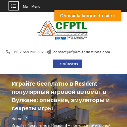
Main Menu
Choisir la langue du site »
Skip
to
content
+237 659 236 532
contact@ifpam-formations.com
Je m'inscris
Играйте бесплатно в Resident –
популярный игровой автомат в
Вулкане: описание, эмуляторы и
секреты игры
Home
Играйте бесплатно в Resident – популярный игровой