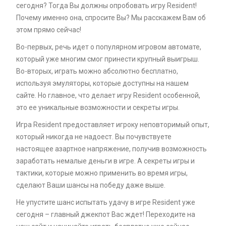
сегодня? Тогда Вы должны опробовать игру Resident!
Почему именно она, спросите Вы? Мы расскажем Вам об
этом прямо сейчас!
Во-первых, речь идет о популярном игровом автомате,
который уже многим смог принести крупный выигрыш.
Во-вторых, играть можно абсолютно бесплатно,
используя эмуляторы, которые доступны на нашем
сайте. Но главное, что делает игру Resident особенной,
это ее уникальные возможности и секреты игры.
Игра Resident предоставляет игроку неповторимый опыт,
который никогда не надоест. Вы почувствуете
настоящее азартное напряжение, получив возможность
заработать немалые деньги в игре. А секреты игры и
тактики, которые можно применить во время игры,
сделают Ваши шансы на победу даже выше.
Не упустите шанс испытать удачу в игре Resident уже
сегодня – главный джекпот Вас ждет! Переходите на