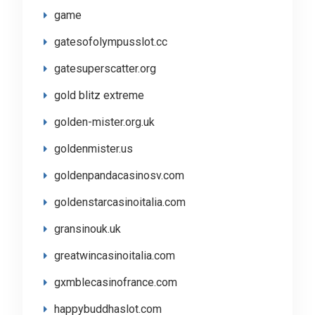
game
gatesofolympusslot.cc
gatesuperscatter.org
gold blitz extreme
golden-mister.org.uk
goldenmister.us
goldenpandacasinosv.com
goldenstarcasinoitalia.com
gransinouk.uk
greatwincasinoitalia.com
gxmblecasinofrance.com
happybuddhaslot.com