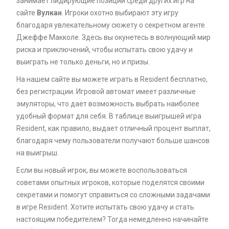
занимает лидирующие позиции среди других игр на
сайте
Вулкан
. Игроки охотно выбирают эту игру
благодаря увлекательному сюжету о секретном агенте
Джеффе Макколе. Здесь вы окунетесь в волнующий мир
риска и приключений, чтобы испытать свою удачу и
выиграть не только деньги, но и призы.
На нашем сайте вы можете играть в Resident бесплатно,
без регистрации. Игровой автомат имеет различные
эмуляторы, что дает возможность выбрать наиболее
удобный формат для себя. В таблице выигрышей игра
Resident, как правило, выдает отличный процент выплат,
благодаря чему пользователи получают больше шансов
на выигрыш.
Если вы новый игрок, вы можете воспользоваться
советами опытных игроков, которые поделятся своими
секретами и помогут справиться со сложными задачами
в игре Resident. Хотите испытать свою удачу и стать
настоящим победителем? Тогда немедленно начинайте