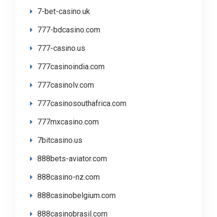
7-bet-casino.uk
777-bdcasino.com
777-casino.us
777casinoindia.com
777casinolv.com
777casinosouthafrica.com
777mxcasino.com
7bitcasino.us
888bets-aviator.com
888casino-nz.com
888casinobelgium.com
888casinobrasil.com