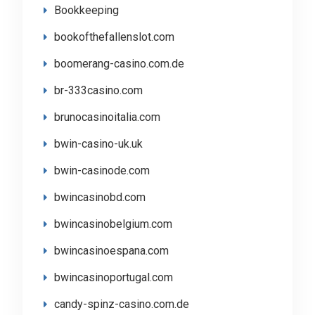
Bookkeeping
bookofthefallenslot.com
boomerang-casino.com.de
br-333casino.com
brunocasinoitalia.com
bwin-casino-uk.uk
bwin-casinode.com
bwincasinobd.com
bwincasinobelgium.com
bwincasinoespana.com
bwincasinoportugal.com
candy-spinz-casino.com.de