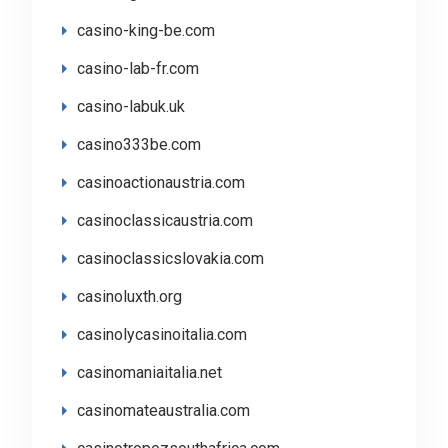
casino-king-be.com
casino-lab-fr.com
casino-labuk.uk
casino333be.com
casinoactionaustria.com
casinoclassicaustria.com
casinoclassicslovakia.com
casinoluxth.org
casinolycasinoitalia.com
casinomaniaitalia.net
casinomateaustralia.com