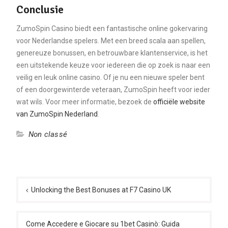
Conclusie
ZumoSpin Casino biedt een fantastische online gokervaring
voor Nederlandse spelers. Met een breed scala aan spellen,
genereuze bonussen, en betrouwbare klantenservice, is het
een uitstekende keuze voor iedereen die op zoek is naar een
veilig en leuk online casino. Of je nu een nieuwe speler bent
of een doorgewinterde veteraan, ZumoSpin heeft voor ieder
wat wils. Voor meer informatie, bezoek de
officiële website
van ZumoSpin Nederland
.
Non classé
Post
navigation
Unlocking the Best Bonuses at F7 Casino UK
Come Accedere e Giocare su 1bet Casinò: Guida