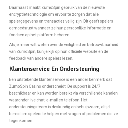
Daarnaast maakt ZumoSpin gebruik van de nieuwste
encryptietechnologie om ervoor te zorgen dat alle
spelergegevens en transacties veilig zijn. Dit geeft spelers
gemoedsrust wanneer ze hun persoonlijke informatie en
fondsen op het platform beheren.
Als je meer wilt weten over de veiligheid en betrouwbaarheid
van ZumoSpin, kun je kijk op hun officiële website en de
feedback van andere spelers lezen.
Klantenservice En Ondersteuning
Een uitstekende klantenservice is een ander kenmerk dat
ZumoSpin Casino onderscheidt. De support is 24/7
beschikbaar en kan worden bereikt via verschillende kanalen,
waaronder live chat, e-mail en telefoon. Het
ondersteuningsteam is deskundig en behulpzaam, altijd
bereid om spelers te helpen met vragen of problemen die ze
tegenkomen.