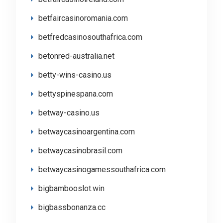
betfaircasinoromania.com
betfredcasinosouthafrica.com
betonred-australia.net
betty-wins-casino.us
bettyspinespana.com
betway-casino.us
betwaycasinoargentina.com
betwaycasinobrasil.com
betwaycasinogamessouthafrica.com
bigbambooslot.win
bigbassbonanza.cc