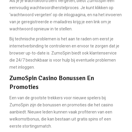
Als je je wachtwoord bent vergeten, biedt ZumoSpin een
eenvoudig wachtwoordherstelproces. Je kunt klikken op
‘wachtwoord vergeten’ op de inlogpagina, en na het invoeren
van je geregistreerde e-mailadres krijg je een link om je
wachtwoord opnieuw in te stellen.
Bij technische problemen is het aan te raden om eerst je
internetverbinding te controleren en ervoor te zorgen dat je
browser up-to-date is. ZumoSpin biedt ook klantenservice
die 24/7 beschikbaar is voor hulp bij eventuele problemen
met inloggen.
ZumoSpin Casino Bonussen En
Promoties
Een van de grootste trekkers voor nieuwe spelers bij
ZumoSpin zijn de bonussen en promoties die het casino
aanbiedt. Nieuwe leden kunnen vaak profiteren van een
welkomstbonus, die kan bestaan uit gratis spins of een
eerste stortingsmatch.