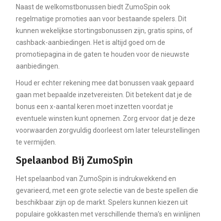
Naast de welkomstbonussen biedt ZumoSpin ook
regelmatige promoties aan voor bestaande spelers. Dit
kunnen wekelijkse stortingsbonussen zijn, gratis spins, of
cashback-aanbiedingen. Het is altijd goed om de
promotiepagina in de gaten te houden voor de nieuwste
aanbiedingen.
Houd er echter rekening mee dat bonussen vaak gepaard
gaan met bepaalde inzetvereisten. Dit betekent dat je de
bonus een x-aantal keren moet inzetten voordat je
eventuele winsten kunt opnemen. Zorg ervoor dat je deze
voorwaarden zorgvuldig doorleest om later teleurstellingen
te vermijden.
Spelaanbod Bij ZumoSpin
Het spelaanbod van ZumoSpin is indrukwekkend en
gevarieerd, met een grote selectie van de beste spellen die
beschikbaar zijn op de markt. Spelers kunnen kiezen uit
populaire gokkasten met verschillende thema’s en winlijnen