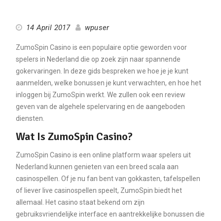
14 April 2017
wpuser
ZumoSpin Casino is een populaire optie geworden voor
spelers in Nederland die op zoek zijn naar spannende
gokervaringen. In deze gids bespreken we hoe je je kunt
aanmelden, welke bonussen je kunt verwachten, en hoe het
inloggen bij ZumoSpin werkt. We zullen ook een review
geven van de algehele spelervaring en de aangeboden
diensten.
Wat Is ZumoSpin Casino?
ZumoSpin Casino is een online platform waar spelers uit
Nederland kunnen genieten van een breed scala aan
casinospellen. Of je nu fan bent van gokkasten, tafelspellen
of liever live casinospellen speelt, ZumoSpin biedt het
allemaal. Het casino staat bekend om zijn
gebruiksvriendelijke interface en aantrekkelijke bonussen die