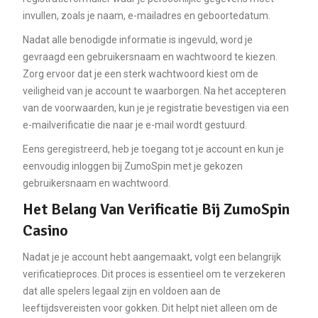
invullen, zoals je naam, e-mailadres en geboortedatum.
Nadat alle benodigde informatie is ingevuld, word je
gevraagd een gebruikersnaam en wachtwoord te kiezen.
Zorg ervoor dat je een sterk wachtwoord kiest om de
veiligheid van je account te waarborgen. Na het accepteren
van de voorwaarden, kun je je registratie bevestigen via een
e-mailverificatie die naar je e-mail wordt gestuurd.
Eens geregistreerd, heb je toegang tot je account en kun je
eenvoudig inloggen bij ZumoSpin met je gekozen
gebruikersnaam en wachtwoord.
Het Belang Van Verificatie Bij ZumoSpin
Casino
Nadat je je account hebt aangemaakt, volgt een belangrijk
verificatieproces. Dit proces is essentieel om te verzekeren
dat alle spelers legaal zijn en voldoen aan de
leeftijdsvereisten voor gokken. Dit helpt niet alleen om de