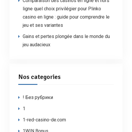
Comparaison des casinos en ligne et hors
ligne quel choix privilégier pour Plinko
casino en ligne : guide pour comprendre le
jeu et ses variantes
Gains et pertes plongée dans le monde du
jeu audacieux
Nos categories
! Без рубрики
1
1-red-casino-de.com
1WIN Bonus