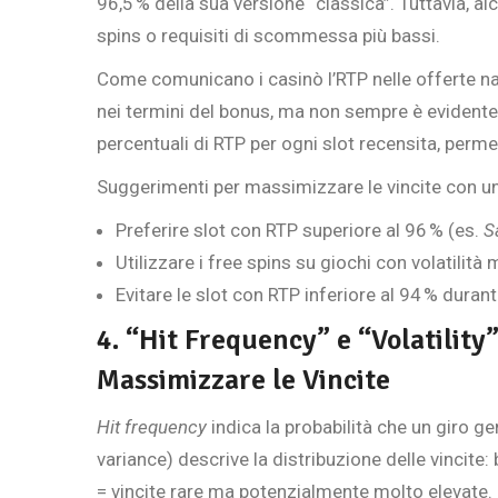
96,5 % della sua versione “classica”. Tuttavia, 
spins o requisiti di scommessa più bassi.
Come comunicano i casinò l’RTP nelle offerte nat
nei termini del bonus, ma non sempre è evidente
percentuali di RTP per ogni slot recensita, per
Suggerimenti per massimizzare le vincite con un
Preferire slot con RTP superiore al 96 % (es.
S
Utilizzare i free spins su giochi con volatilità 
Evitare le slot con RTP inferiore al 94 % dura
4. “Hit Frequency” e “Volatility”
Massimizzare le Vincite
Hit frequency
indica la probabilità che un giro 
variance) descrive la distribuzione delle vincite: b
= vincite rare ma potenzialmente molto elevate.