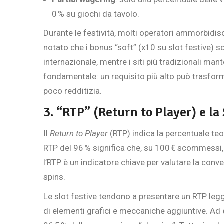
0 % su giochi da tavolo.
Durante le festività, molti operatori ammorbidis
notato che i bonus “soft” (x10 su slot festive) 
internazionale, mentre i siti più tradizionali ma
fondamentale: un requisito più alto può trasfo
poco redditizia.
3. “RTP” (Return to Player) e la
Il
Return to Player
(RTP) indica la percentuale teor
RTP del 96 % significa che, su 100 € scommessi, il
l’RTP è un indicatore chiave per valutare la conve
spins.
Le slot festive tendono a presentare un RTP legg
di elementi grafici e meccaniche aggiuntive. Ad