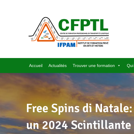
Skip
to
content
Accueil
Actualités
Trouver une formation
Qui
Free Spins di Natale:
un 2024 Scintillante