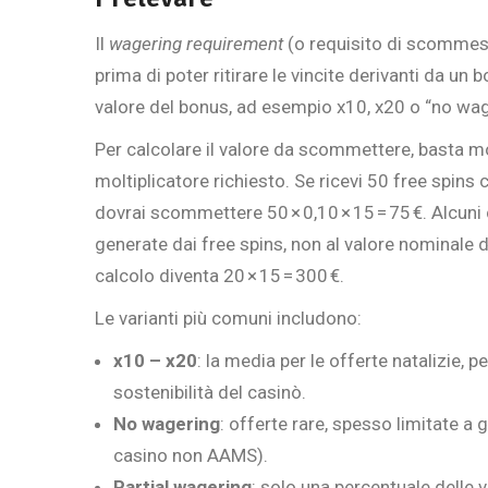
Il
wagering requirement
(o requisito di scommess
prima di poter ritirare le vincite derivanti da u
valore del bonus, ad esempio x10, x20 o “no wager
Per calcolare il valore da scommettere, basta molt
moltiplicatore richiesto. Se ricevi 50 free spins 
dovrai scommettere 50 × 0,10 × 15 = 75 €. Alcuni c
generate dai free spins, non al valore nominale dei g
calcolo diventa 20 × 15 = 300 €.
Le varianti più comuni includono:
x10 – x20
: la media per le offerte natalizie, p
sostenibilità del casinò.
No wagering
: offerte rare, spesso limitate a
casino non AAMS).
Partial wagering
: solo una percentuale delle 