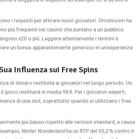
cono i requisiti per attirare nuovi giocatori. Omshroom ha
sono più frequenti nei casinò che puntano a un pubblico
ntengono x20 o più. Leggere attentamente i termini è
rmare un bonus apparentemente generoso in un’esperienza
 Sua Influenza sui Free Spins
ica di denaro restituita ai giocatori nel lungo periodo. Un
 gioco restituirà in media 96 €. Per i giocatori esperti,
nienza di una slot, soprattutto quando si utilizzano i free
ermente più basso rispetto alle versioni standard, a causa
 esempio,
Winter Wonderland
ha un RTP del 95,2 % contro il