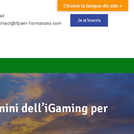
Choisir la langue du site »
il
Je m'inscris
ontact@ifpam-formations.com
rmini dell’iGaming per