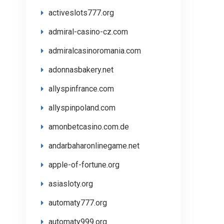
activeslots777.org
admiral-casino-cz.com
admiralcasinoromania.com
adonnasbakery.net
allyspinfrance.com
allyspinpoland.com
amonbetcasino.com.de
andarbaharonlinegame.net
apple-of-fortune.org
asiasloty.org
automaty777.org
automaty999.org