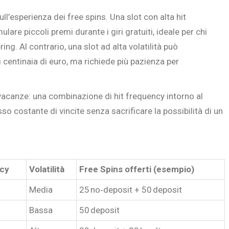
l’esperienza dei free spins. Una slot con alta hit
are piccoli premi durante i giri gratuiti, ideale per chi
ng. Al contrario, una slot ad alta volatilità può
i centinaia di euro, ma richiede più pazienza per
e vacanze: una combinazione di hit frequency intorno al
so costante di vincite senza sacrificare la possibilità di un
ncy
Volatilità
Free Spins offerti (esempio)
Media
25 no‑deposit + 50 deposit
Bassa
50 deposit