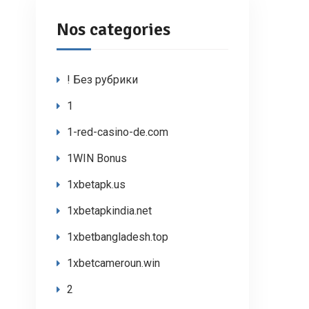
Nos categories
! Без рубрики
1
1-red-casino-de.com
1WIN Bonus
1xbetapk.us
1xbetapkindia.net
1xbetbangladesh.top
1xbetcameroun.win
2