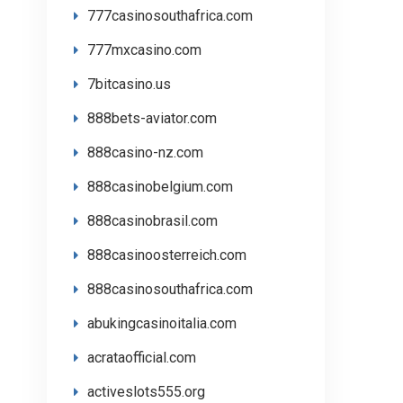
777casinosouthafrica.com
777mxcasino.com
7bitcasino.us
888bets-aviator.com
888casino-nz.com
888casinobelgium.com
888casinobrasil.com
888casinoosterreich.com
888casinosouthafrica.com
abukingcasinoitalia.com
acrataofficial.com
activeslots555.org