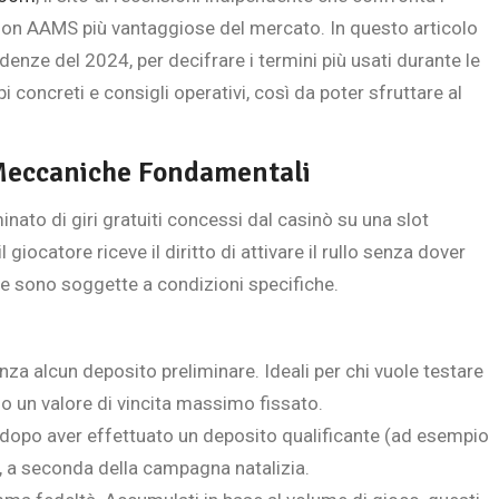
t non AAMS più vantaggiose del mercato. In questo articolo
denze del 2024, per decifrare i termini più usati durante le
 concreti e consigli operativi, così da poter sfruttare al
 Meccaniche Fondamentali
ato di giri gratuiti concessi dal casinò su una slot
 giocatore riceve il diritto di attivare il rullo senza dover
ate sono soggette a condizioni specifiche.
za alcun deposito preliminare. Ideali per chi vuole testare
nno un valore di vincita massimo fissato.
i dopo aver effettuato un deposito qualificante (ad esempio
0, a seconda della campagna natalizia.