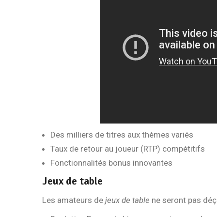
Des milliers de titres aux thèmes variés
Taux de retour au joueur (RTP) compétitifs
Fonctionnalités bonus innovantes
Jeux de table
Les amateurs de
jeux de table
ne seront pas déç