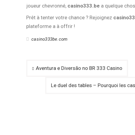
joueur chevronné,
casino333.be
a quelque chose
Prêt à tenter votre chance ? Rejoignez
casino33
plateforme a à offrir !
casino333be.com
Post
Aventura e Diversão no BR 333 Casino
navigation
Le duel des tables – Pourquoi les ca