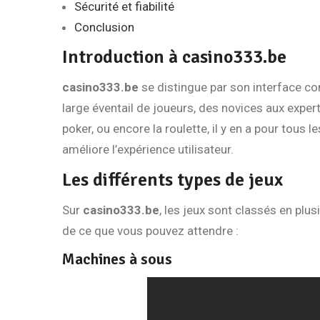
Sécurité et fiabilité
Conclusion
Introduction à casino333.be
casino333.be
se distingue par son interface co
large éventail de joueurs, des novices aux expe
poker, ou encore la roulette, il y en a pour tous l
améliore l’expérience utilisateur.
Les différents types de jeux
Sur
casino333.be
, les jeux sont classés en plus
de ce que vous pouvez attendre :
Machines à sous