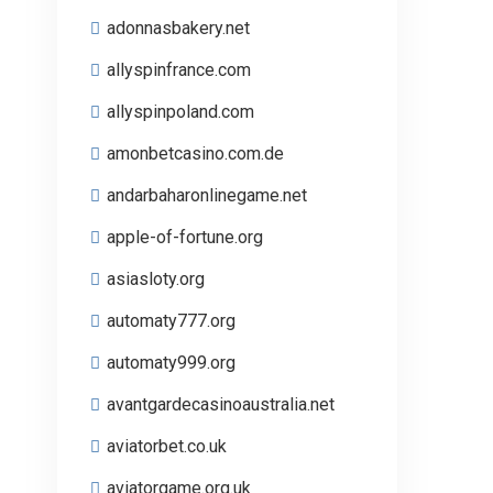
adonnasbakery.net
allyspinfrance.com
allyspinpoland.com
amonbetcasino.com.de
andarbaharonlinegame.net
apple-of-fortune.org
asiasloty.org
automaty777.org
automaty999.org
avantgardecasinoaustralia.net
aviatorbet.co.uk
aviatorgame.org.uk