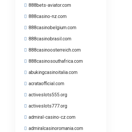
888bets-aviator.com
888casino-nz.com
888casinobelgium.com
888casinobrasil.com
888casinoosterreich.com
888casinosouthafrica.com
abukingcasinoitalia.com
acrataofficial.com
activeslots555.org
activeslots777.org
admiral-casino-cz.com
admiralcasinoromania.com