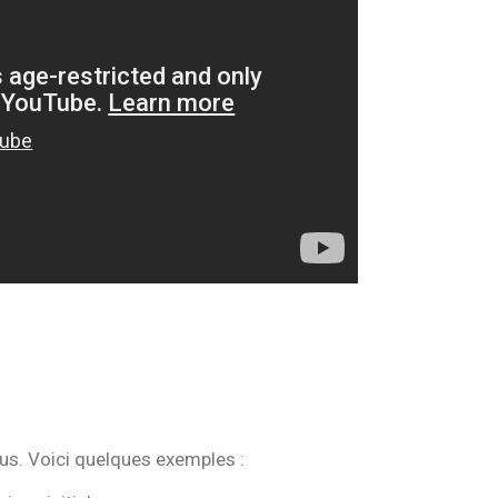
us. Voici quelques exemples :