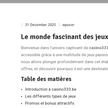
31 December 2025
wpuser
Le monde fascinant des jeux
Bienvenue dans l’univers captivant de
casino33
accessible grâce à une multitude de jeux passion
nous allons plonger profondément dans cet étab
offres, et découvrir pourquoi il est une destinat
Table des matières
Introduction à casino333.be
Les différents types de jeux
Promos et bonus attractifs