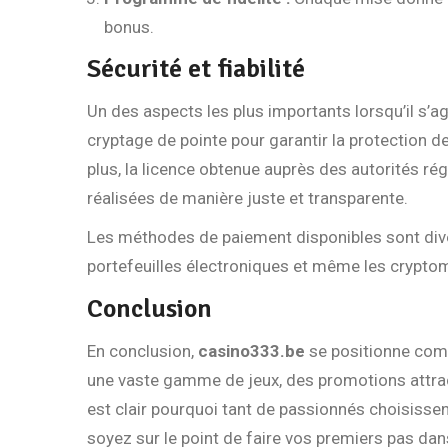
bonus.
Sécurité et fiabilité
Un des aspects les plus importants lorsqu’il s’agi
cryptage de pointe pour garantir la protection 
plus, la licence obtenue auprès des autorités r
réalisées de manière juste et transparente.
Les méthodes de paiement disponibles sont divers
portefeuilles électroniques et même les crypto
Conclusion
En conclusion,
casino333.be
se positionne comm
une vaste gamme de jeux, des promotions attract
est clair pourquoi tant de passionnés choisisse
soyez sur le point de faire vos premiers pas da