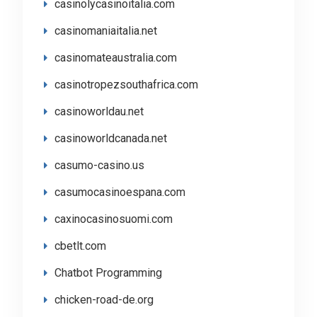
casinolycasinoitalia.com
casinomaniaitalia.net
casinomateaustralia.com
casinotropezsouthafrica.com
casinoworldau.net
casinoworldcanada.net
casumo-casino.us
casumocasinoespana.com
caxinocasinosuomi.com
cbetlt.com
Chatbot Programming
chicken-road-de.org