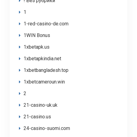
! Без рубрики
1
1-red-casino-de.com
1WIN Bonus
1xbetapk.us
1xbetapkindia.net
1xbetbangladesh.top
1xbetcameroun.win
2
21-casino-uk.uk
21-casino.us
24-casino-suomi.com