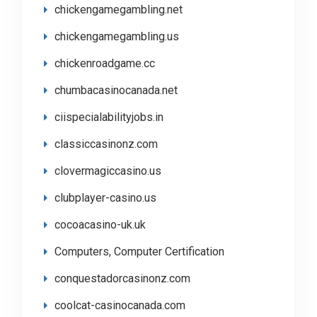
chickengamegambling.net
chickengamegambling.us
chickenroadgame.cc
chumbacasinocanada.net
ciispecialabilityjobs.in
classiccasinonz.com
clovermagiccasino.us
clubplayer-casino.us
cocoacasino-uk.uk
Computers, Computer Certification
conquestadorcasinonz.com
coolcat-casinocanada.com