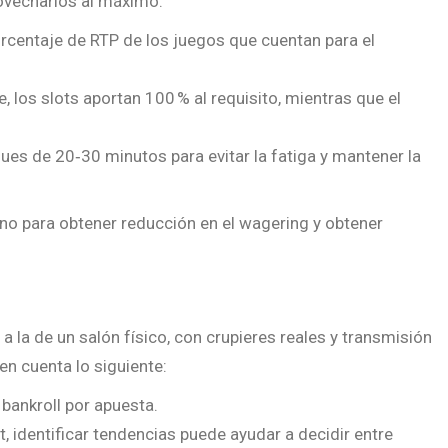
rovecharlos al máximo:
orcentaje de RTP de los juegos que cuentan para el
, los slots aportan 100 % al requisito, mientras que el
ues de 20‑30 minutos para evitar la fatiga y mantener la
ino para obtener reducción en el wagering y obtener
a la de un salón físico, con crupieres reales y transmisión
en cuenta lo siguiente:
 bankroll por apuesta.
 identificar tendencias puede ayudar a decidir entre