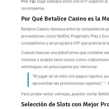
Pro Tip:
Elige siempre slots con RTP superior al 
recompensa.
Por Qué Betalice Casino es la M
Betalice Casino destaca entre la competencia gr
proveedores como NetEnt, Pragmatic Play y Ev
competitivos y un programa VIP que premia la le
Cuando buscas una plataforma que combine varie
minutos y acepta tanto euros como criptomonedas
estrategias sin preocuparse por demoras.
“Al jugar en un sitio con pagos rápidos, 
aprovechar las promociones vigentes.” –
Para probar estas ventajas, puedes visitar BetAli
Selección de Slots con Mejor Pr