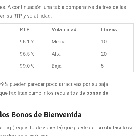
. A continuación, una tabla comparativa de tres de las
n su RTP y volatilidad:
RTP
Volatilidad
Líneas
96.1 %
Media
10
96.5 %
Alta
20
99.0 %
Baja
5
99 % pueden parecer poco atractivas por su baja
ue facilitan cumplir los requisitos de
bonos de
 los Bonos de Bienvenida
ring (requisito de apuesta) que puede ser un obstáculo si