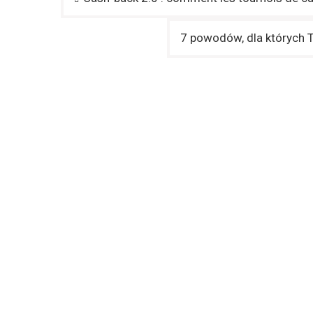
navigation
7 powodów, dla których T