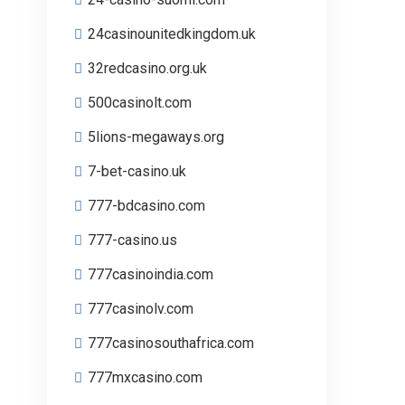
24casinounitedkingdom.uk
32redcasino.org.uk
500casinolt.com
5lions-megaways.org
7-bet-casino.uk
777-bdcasino.com
777-casino.us
777casinoindia.com
777casinolv.com
777casinosouthafrica.com
777mxcasino.com