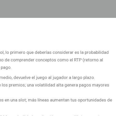
l, lo primero que deberías considerar es la probabilidad
sino de comprender conceptos como el RTP (retorno al
e pago.
medio, devuelve el juego al jugador a largo plazo.
de los premios; una volatilidad alta genera pagos mayores
es en una slot; más líneas aumentan tus oportunidades de