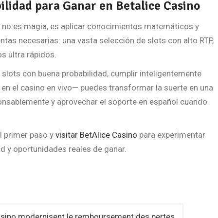
ilidad para Ganar en Betalice Casino
o no es magia, es aplicar conocimientos matemáticos y
entas necesarias: una vasta selección de slots con alto RTP,
s ultra rápidos.
r slots con buena probabilidad, cumplir inteligentemente
a en el casino en vivo— puedes transformar la suerte en una
ponsablemente y aprovechar el soporte en español cuando
el primer paso y
visitar BetAlice Casino
para experimentar
d y oportunidades reales de ganar.
asino modernisent le remboursement des pertes