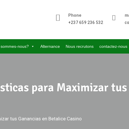
Phone
ma
+237 659 236 532
c
 sommes-nous?
Alternance
Nous recrutons
contactez-nous
ísticas para Maximizar tu
mizar tus Ganancias en Betalice Casino