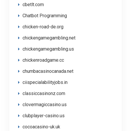
cbetlt.com
Chatbot Programming
chicken-road-de.org
chickengamegambling.net
chickengamegambling.us
chickenroadgame.cc
chumbacasinocanada.net
ciispecialabilityjobs.in
classiccasinonz.com
clovermagiccasino.us
clubplayer-casino.us
cocoacasino-uk.uk