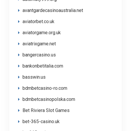
avantgardecasinoaustralia.net
aviatorbet.co.uk
aviatorgame.org.uk
aviatrixgame.net
bangercasino.us
bankonbetitalia.com
basswin.us
bdmbetcasino-ro.com
bdmbetcasinopolska.com
Bet Riviera Slot Games
bet-365-casino.uk