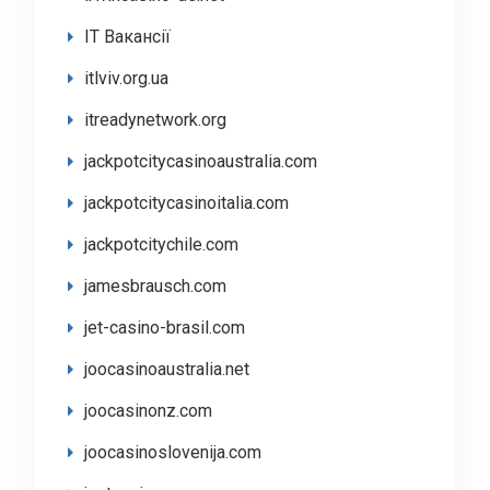
IT Вакансії
itlviv.org.ua
itreadynetwork.org
jackpotcitycasinoaustralia.com
jackpotcitycasinoitalia.com
jackpotcitychile.com
jamesbrausch.com
jet-casino-brasil.com
joocasinoaustralia.net
joocasinonz.com
joocasinoslovenija.com