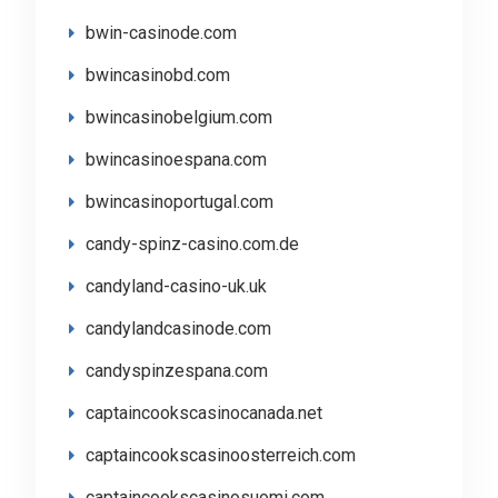
bwin-casinode.com
bwincasinobd.com
bwincasinobelgium.com
bwincasinoespana.com
bwincasinoportugal.com
candy-spinz-casino.com.de
candyland-casino-uk.uk
candylandcasinode.com
candyspinzespana.com
captaincookscasinocanada.net
captaincookscasinoosterreich.com
captaincookscasinosuomi.com