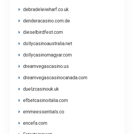
debradeleiwharf.co.uk
denderacasino.com.de
dieselbirdfest.com
dollycasinoaustralia.net
dollycasinomagyar.com
dreamvegascasino.us
dreamvegascasinocanada.com
duelzcasinouk.uk
efbetcasinoitalia.com
emmeessentials.co
encefa.com