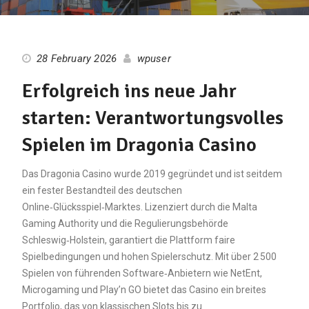
28 February 2026
wpuser
Erfolgreich ins neue Jahr
starten: Verantwortungsvolles
Spielen im Dragonia Casino
Das Dragonia Casino wurde 2019 gegründet und ist seitdem
ein fester Bestandteil des deutschen
Online‑Glücksspiel‑Marktes. Lizenziert durch die Malta
Gaming Authority und die Regulierungsbehörde
Schleswig‑Holstein, garantiert die Plattform faire
Spielbedingungen und hohen Spielerschutz. Mit über 2 500
Spielen von führenden Software‑Anbietern wie NetEnt,
Microgaming und Play’n GO bietet das Casino ein breites
Portfolio, das von klassischen Slots bis zu