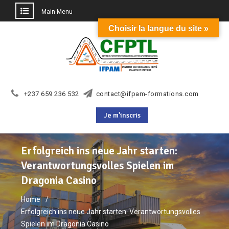
Main Menu
Choisir la langue du site »
Skip
to
content
+237 659 236 532
contact@ifpam-formations.com
Je m'inscris
Erfolgreich ins neue Jahr starten:
Verantwortungsvolles Spielen im
Dragonia Casino
Home
Erfolgreich ins neue Jahr starten: Verantwortungsvolles
Spielen im Dragonia Casino