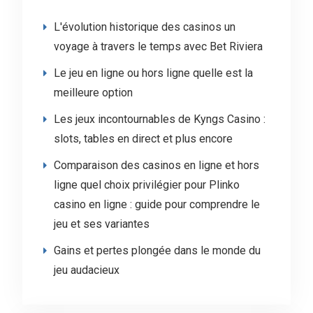
L'évolution historique des casinos un
voyage à travers le temps avec Bet Riviera
Le jeu en ligne ou hors ligne quelle est la
meilleure option
Les jeux incontournables de Kyngs Casino :
slots, tables en direct et plus encore
Comparaison des casinos en ligne et hors
ligne quel choix privilégier pour Plinko
casino en ligne : guide pour comprendre le
jeu et ses variantes
Gains et pertes plongée dans le monde du
jeu audacieux