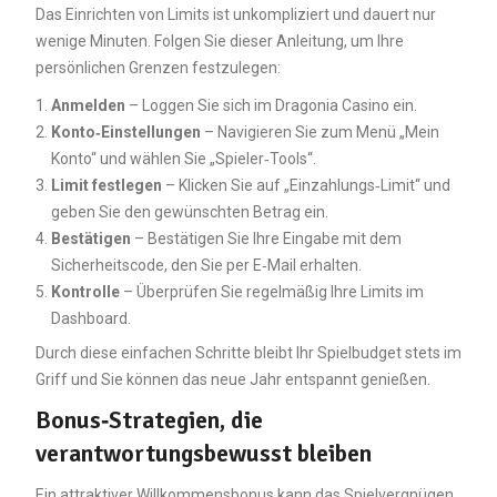
Das Einrichten von Limits ist unkompliziert und dauert nur
wenige Minuten. Folgen Sie dieser Anleitung, um Ihre
persönlichen Grenzen festzulegen:
Anmelden
– Loggen Sie sich im Dragonia Casino ein.
Konto‑Einstellungen
– Navigieren Sie zum Menü „Mein
Konto“ und wählen Sie „Spieler‑Tools“.
Limit festlegen
– Klicken Sie auf „Einzahlungs‑Limit“ und
geben Sie den gewünschten Betrag ein.
Bestätigen
– Bestätigen Sie Ihre Eingabe mit dem
Sicherheitscode, den Sie per E‑Mail erhalten.
Kontrolle
– Überprüfen Sie regelmäßig Ihre Limits im
Dashboard.
Durch diese einfachen Schritte bleibt Ihr Spielbudget stets im
Griff und Sie können das neue Jahr entspannt genießen.
Bonus‑Strategien, die
verantwortungsbewusst bleiben
Ein attraktiver Willkommensbonus kann das Spielvergnügen