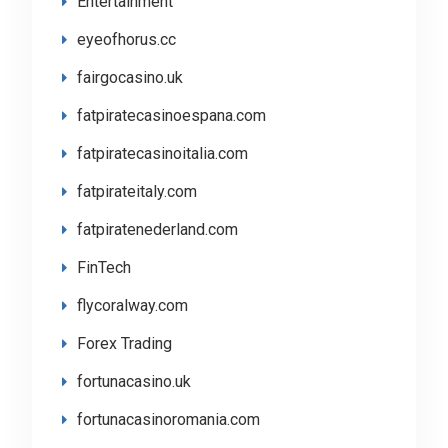
Entertainment
eyeofhorus.cc
fairgocasino.uk
fatpiratecasinoespana.com
fatpiratecasinoitalia.com
fatpirateitaly.com
fatpiratenederland.com
FinTech
flycoralway.com
Forex Trading
fortunacasino.uk
fortunacasinoromania.com