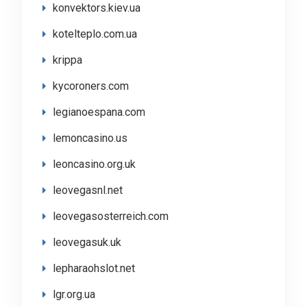
konvektors.kiev.ua
kotelteplo.com.ua
krippa
kycoroners.com
legianoespana.com
lemoncasino.us
leoncasino.org.uk
leovegasnl.net
leovegasosterreich.com
leovegasuk.uk
lepharaohslot.net
lgr.org.ua