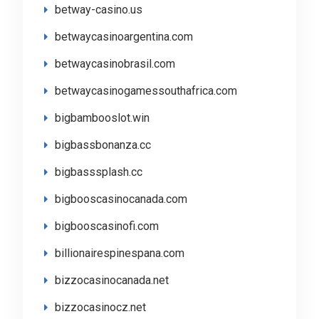
betway-casino.us
betwaycasinoargentina.com
betwaycasinobrasil.com
betwaycasinogamessouthafrica.com
bigbambooslot.win
bigbassbonanza.cc
bigbasssplash.cc
bigbooscasinocanada.com
bigbooscasinofi.com
billionairespinespana.com
bizzocasinocanada.net
bizzocasinocz.net