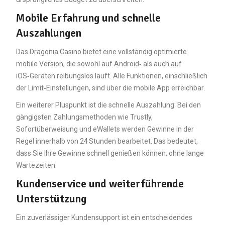
Mobile Erfahrung und schnelle
Auszahlungen
Das Dragonia Casino bietet eine vollständig optimierte
mobile Version, die sowohl auf Android‑ als auch auf
iOS‑Geräten reibungslos läuft. Alle Funktionen, einschließlich
der Limit‑Einstellungen, sind über die mobile App erreichbar.
Ein weiterer Pluspunkt ist die schnelle Auszahlung: Bei den
gängigsten Zahlungsmethoden wie Trustly,
Sofortüberweisung und eWallets werden Gewinne in der
Regel innerhalb von 24 Stunden bearbeitet. Das bedeutet,
dass Sie Ihre Gewinne schnell genießen können, ohne lange
Wartezeiten.
Kundenservice und weiterführende
Unterstützung
Ein zuverlässiger Kundensupport ist ein entscheidendes