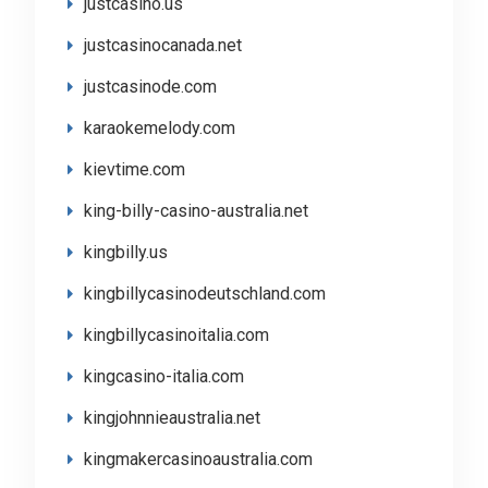
justcasino.us
justcasinocanada.net
justcasinode.com
karaokemelody.com
kievtime.com
king-billy-casino-australia.net
kingbilly.us
kingbillycasinodeutschland.com
kingbillycasinoitalia.com
kingcasino-italia.com
kingjohnnieaustralia.net
kingmakercasinoaustralia.com