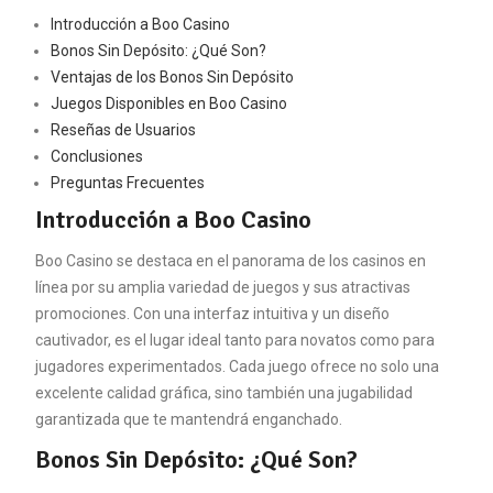
Introducción a Boo Casino
Bonos Sin Depósito: ¿Qué Son?
Ventajas de los Bonos Sin Depósito
Juegos Disponibles en Boo Casino
Reseñas de Usuarios
Conclusiones
Preguntas Frecuentes
Introducción a Boo Casino
Boo Casino se destaca en el panorama de los casinos en
línea por su amplia variedad de juegos y sus atractivas
promociones. Con una interfaz intuitiva y un diseño
cautivador, es el lugar ideal tanto para novatos como para
jugadores experimentados. Cada juego ofrece no solo una
excelente calidad gráfica, sino también una jugabilidad
garantizada que te mantendrá enganchado.
Bonos Sin Depósito: ¿Qué Son?