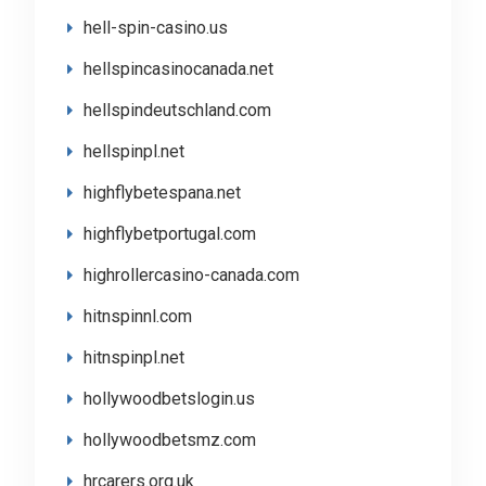
hell-spin-casino.us
hellspincasinocanada.net
hellspindeutschland.com
hellspinpl.net
highflybetespana.net
highflybetportugal.com
highrollercasino-canada.com
hitnspinnl.com
hitnspinpl.net
hollywoodbetslogin.us
hollywoodbetsmz.com
hrcarers.org.uk