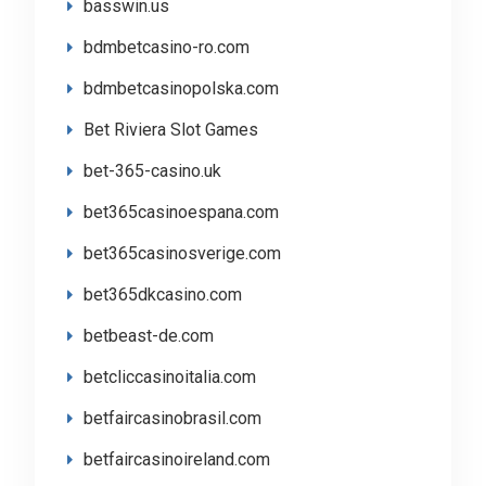
basswin.us
bdmbetcasino-ro.com
bdmbetcasinopolska.com
Bet Riviera Slot Games
bet-365-casino.uk
bet365casinoespana.com
bet365casinosverige.com
bet365dkcasino.com
betbeast-de.com
betcliccasinoitalia.com
betfaircasinobrasil.com
betfaircasinoireland.com