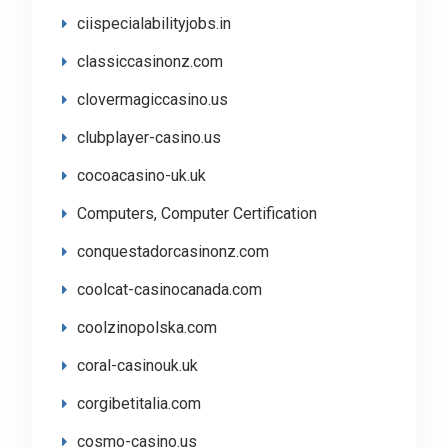
ciispecialabilityjobs.in
classiccasinonz.com
clovermagiccasino.us
clubplayer-casino.us
cocoacasino-uk.uk
Computers, Computer Certification
conquestadorcasinonz.com
coolcat-casinocanada.com
coolzinopolska.com
coral-casinouk.uk
corgibetitalia.com
cosmo-casino.us