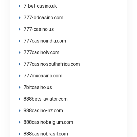
7-bet-casino.uk
777-bdcasino.com
777-casino.us
777casinoindia.com
777casinolv.com
777casinosouthafrica.com
777mxcasino.com
7bitcasino.us
888bets-aviator.com
888casino-nz.com
888casinobelgium.com
888casinobrasil.com