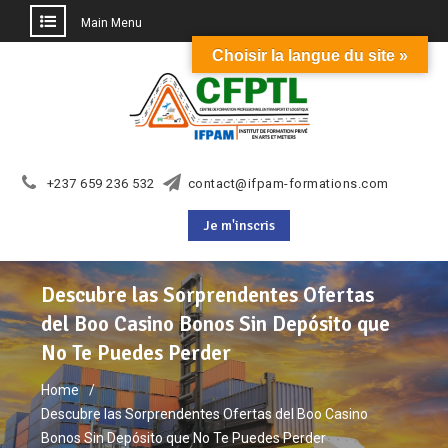
Main Menu
Choisir la langue du site »
Skip
to
content
+237 659 236 532
contact@ifpam-formations.com
Je m'inscris
Descubre las Sorprendentes Ofertas
del Boo Casino Bonos Sin Depósito que
No Te Puedes Perder
Home
Descubre las Sorprendentes Ofertas del Boo Casino
Bonos Sin Depósito que No Te Puedes Perder