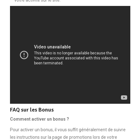
FAQ sur les Bonus
Comment activer un bonus ?
Pour activer un bonus, il vous suffit généralement de suivre
les instructions sur la page de promotions lors de votre