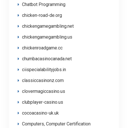
Chatbot Programming
chicken-road-de.org
chickengamegambling.net
chickengamegambling.us
chickenroadgame.cc
chumbacasinocanada.net
ciispecialabilityjobs.in
classiccasinonz.com
clovermagiccasino.us
clubplayer-casino.us
cocoacasino-uk.uk
Computers, Computer Certification