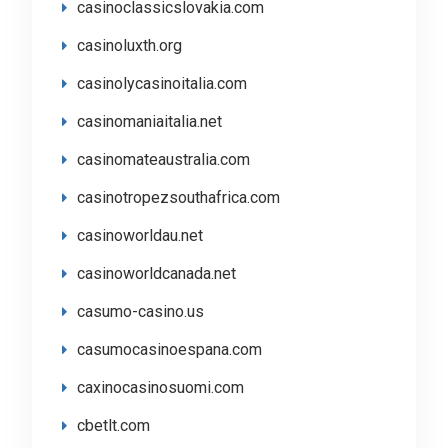
casinoclassicslovakia.com
casinoluxth.org
casinolycasinoitalia.com
casinomaniaitalia.net
casinomateaustralia.com
casinotropezsouthafrica.com
casinoworldau.net
casinoworldcanada.net
casumo-casino.us
casumocasinoespana.com
caxinocasinosuomi.com
cbetlt.com