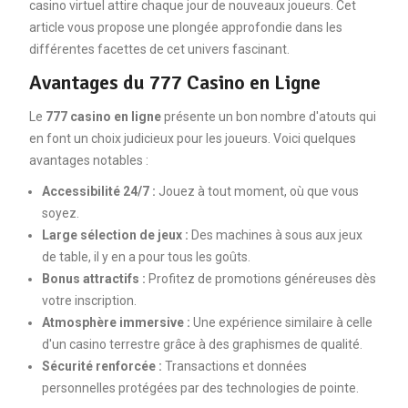
casino virtuel attire chaque jour de nouveaux joueurs. Cet
article vous propose une plongée approfondie dans les
différentes facettes de cet univers fascinant.
Avantages du 777 Casino en Ligne
Le
777 casino en ligne
présente un bon nombre d'atouts qui
en font un choix judicieux pour les joueurs. Voici quelques
avantages notables :
Accessibilité 24/7 :
Jouez à tout moment, où que vous
soyez.
Large sélection de jeux :
Des machines à sous aux jeux
de table, il y en a pour tous les goûts.
Bonus attractifs :
Profitez de promotions généreuses dès
votre inscription.
Atmosphère immersive :
Une expérience similaire à celle
d'un casino terrestre grâce à des graphismes de qualité.
Sécurité renforcée :
Transactions et données
personnelles protégées par des technologies de pointe.