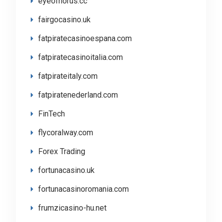
eyeofhorus.cc
fairgocasino.uk
fatpiratecasinoespana.com
fatpiratecasinoitalia.com
fatpirateitaly.com
fatpiratenederland.com
FinTech
flycoralway.com
Forex Trading
fortunacasino.uk
fortunacasinoromania.com
frumzicasino-hu.net