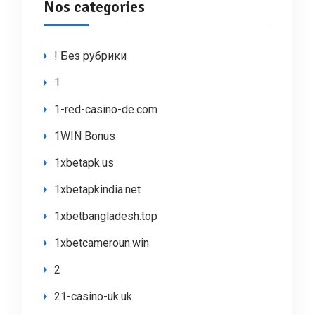
Nos categories
! Без рубрики
1
1-red-casino-de.com
1WIN Bonus
1xbetapk.us
1xbetapkindia.net
1xbetbangladesh.top
1xbetcameroun.win
2
21-casino-uk.uk