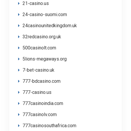
21-casino.us
24-casino-suomi.com
24casinounitedkingdom.uk
32redcasino.org.uk
500casinolt.com
5lions-megaways.org
7-bet-casino.uk
777-bdcasino.com
777-casino.us
777casinoindia.com
777casinolv.com
777casinosouthafrica.com