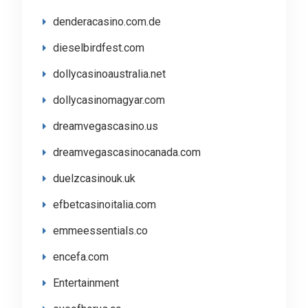
denderacasino.com.de
dieselbirdfest.com
dollycasinoaustralia.net
dollycasinomagyar.com
dreamvegascasino.us
dreamvegascasinocanada.com
duelzcasinouk.uk
efbetcasinoitalia.com
emmeessentials.co
encefa.com
Entertainment