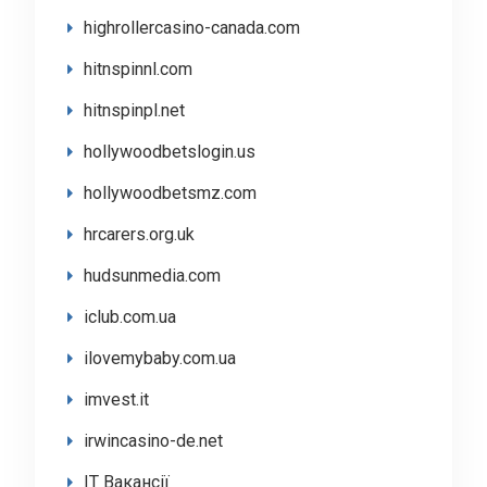
highrollercasino-canada.com
hitnspinnl.com
hitnspinpl.net
hollywoodbetslogin.us
hollywoodbetsmz.com
hrcarers.org.uk
hudsunmedia.com
iclub.com.ua
ilovemybaby.com.ua
imvest.it
irwincasino-de.net
IT Вакансії