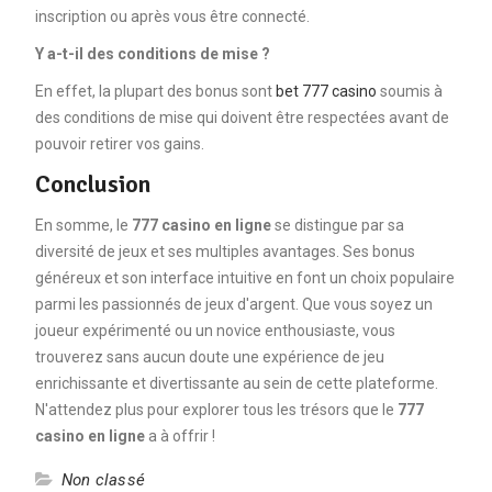
inscription ou après vous être connecté.
Y a-t-il des conditions de mise ?
En effet, la plupart des bonus sont
bet 777 casino
soumis à
des conditions de mise qui doivent être respectées avant de
pouvoir retirer vos gains.
Conclusion
En somme, le
777 casino en ligne
se distingue par sa
diversité de jeux et ses multiples avantages. Ses bonus
généreux et son interface intuitive en font un choix populaire
parmi les passionnés de jeux d'argent. Que vous soyez un
joueur expérimenté ou un novice enthousiaste, vous
trouverez sans aucun doute une expérience de jeu
enrichissante et divertissante au sein de cette plateforme.
N'attendez plus pour explorer tous les trésors que le
777
casino en ligne
a à offrir !
Non classé