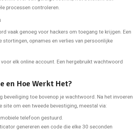
ële processen controleren.
n
ord vaak genoeg voor hackers om toegang te krijgen. Een
stortingen, opnames en verlies van persoonlijke
 voor elk online account. Een hergebruikt wachtwoord
ie en Hoe Werkt Het?
g beveiliging toe bovenop je wachtwoord. Na het invoeren
 site om een tweede bevestiging, meestal via:
mobiele telefoon gestuurd.
ticator genereren een code die elke 30 seconden