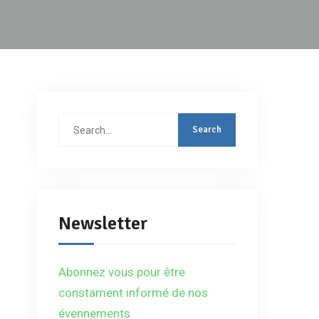
Search
for:
Newsletter
Abonnez vous pour être
constament informé de nos
évennements