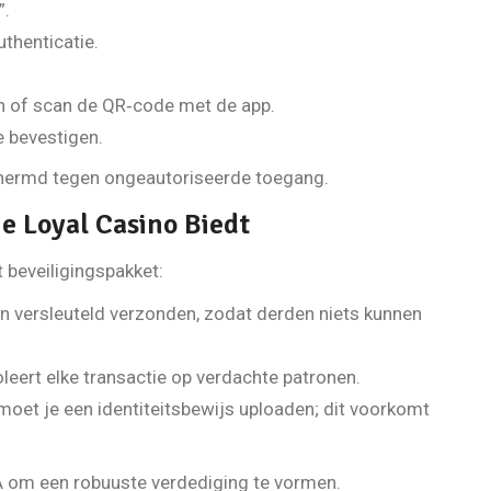
”.
uthenticatie.
in of scan de QR‑code met de app.
e bevestigen.
chermd tegen ongeautoriseerde toegang.
e Loyal Casino Biedt
 beveiligingspakket:
n versleuteld verzonden, zodat derden niets kunnen
leert elke transactie op verdachte patronen.
 moet je een identiteitsbewijs uploaden; dit voorkomt
om een robuuste verdediging te vormen.