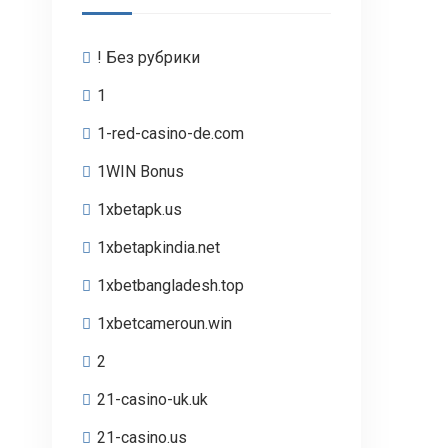
! Без рубрики
1
1-red-casino-de.com
1WIN Bonus
1xbetapk.us
1xbetapkindia.net
1xbetbangladesh.top
1xbetcameroun.win
2
21-casino-uk.uk
21-casino.us