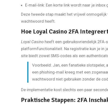
E‑mail‑link: Een korte link wordt naar je inbox
Deze tweede stap maakt het vrijwel onmogelijk vo
wachtwoord heeft.
Hoe Loyal Casino 2FA Integreer
Loyal Casino
heeft een gebruiksvriendelijk 2FA‑
platformfunctionaliteit. Na registratie kun je in 
site biedt zowel SMS‑codes als een authenticator
Voorbeeld: Jan, een fanatieke slotspeler, a
een phishing‑mail kreeg met een zogenaam
wachtwoord niet gebruiken zonder de code
De implementatie kost slechts een paar second
Praktische Stappen: 2FA Inschak