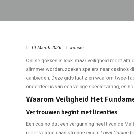
10 March 2026
wpuser
Online gokken is leuk, maar veiligheid moet alti
slimmer worden, zoeken spelers naar casino’s d
aanbieden. Deze gids laat zien waarom twee‑fact
onderdeel is van een veilige speelervaring, en h
Waarom Veiligheid Het Fundame
Vertrouwen begint met licenties
Een casino dat een vergunning heeft van de Mal
moet voldoen aan strenge eisen.
Loyal Casino
be