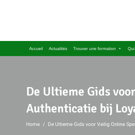
Skip
to
content
Accueil
Actualités
Trouver une formation
Qui
De Ultieme Gids voor
Authenticatie bij Lo
Home
De Ultieme Gids voor Veilig Online Sp