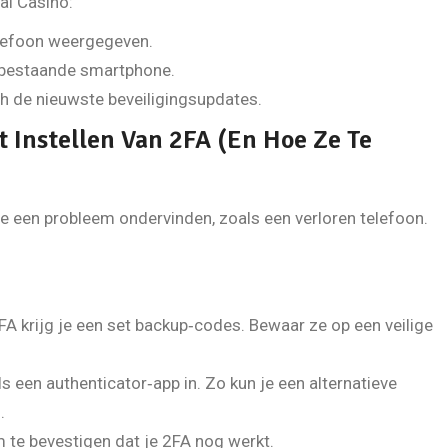
al Casino:
elefoon weergegeven.
e bestaande smartphone.
ch de nieuwste beveiligingsupdates.
 Instellen Van 2FA (En Hoe Ze Te
e een probleem ondervinden, zoals een verloren telefoon.
FA krijg je een set backup‑codes. Bewaar ze op een veilige
een authenticator‑app in. Zo kun je een alternatieve
.
 te bevestigen dat je 2FA nog werkt.