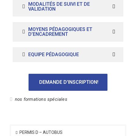
MODALITÉS DE SUIVI ET DE
VALIDATION
MOYENS PÉDAGOGIQUES ET
D’ENCADREMENT
EQUIPE PÉDAGOGIQUE
DEMANDE D'INSCRIPTION!
nos formations spéciales
PERMIS D – AUTOBUS