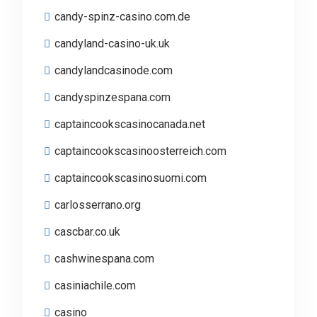
candy-spinz-casino.com.de
candyland-casino-uk.uk
candylandcasinode.com
candyspinzespana.com
captaincookscasinocanada.net
captaincookscasinoosterreich.com
captaincookscasinosuomi.com
carlosserrano.org
cascbar.co.uk
cashwinespana.com
casiniachile.com
casino