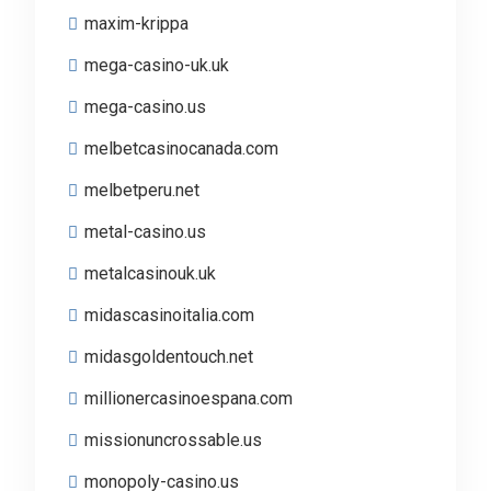
maxim-krippa
mega-casino-uk.uk
mega-casino.us
melbetcasinocanada.com
melbetperu.net
metal-casino.us
metalcasinouk.uk
midascasinoitalia.com
midasgoldentouch.net
millionercasinoespana.com
missionuncrossable.us
monopoly-casino.us