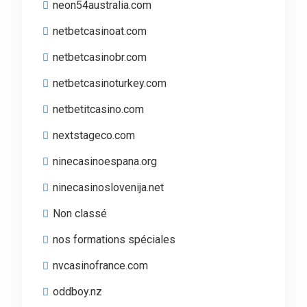
neon54australia.com
netbetcasinoat.com
netbetcasinobr.com
netbetcasinoturkey.com
netbetitcasino.com
nextstageco.com
ninecasinoespana.org
ninecasinoslovenija.net
Non classé
nos formations spéciales
nvcasinofrance.com
oddboy.nz