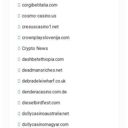
corgibetitalia.com
cosmo-casino.us
cresuscasino1.net
crownplayslovenija.com
Crypto News
dashbetethiopia.com
deadmansriches.net
debradeleiwharf.co.uk
denderacasino.com.de
dieselbirdfest.com
dollycasinoaustralia.net
dollycasinomagyar.com