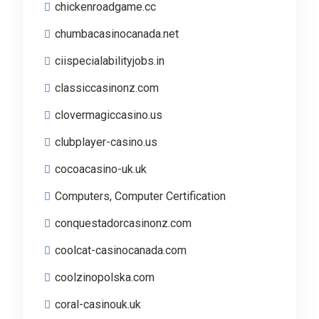
chickenroadgame.cc
chumbacasinocanada.net
ciispecialabilityjobs.in
classiccasinonz.com
clovermagiccasino.us
clubplayer-casino.us
cocoacasino-uk.uk
Computers, Computer Certification
conquestadorcasinonz.com
coolcat-casinocanada.com
coolzinopolska.com
coral-casinouk.uk