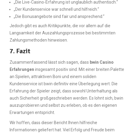
„Die Live-Casino-Erfahrung ist unglaublich authentisch.“
„Der Kundenservice war schnell und hilfreich.“
„Die Bonusangebote sind fair und ansprechend.“
Jedoch gibt es auch Kritikpunkte, die vor allem auf die
Langsamkeit der Auszahlungsprozesse bei bestimmten
Zahlungsmethoden hinweisen.
7. Fazit
Zusammenfassend lässt sich sagen, dass
bwin Casino
Erfahrungen
insgesamt positiv sind. Mit einer breiten Palette
an Spielen, attraktiven Boni und einem soliden
Kundenservice ist bwin definitiv eine Überlegung wert. Die
Erfahrung der Spieler zeigt, dass sowohl Unterhaltung als
auch Sicherheit großgeschrieben werden. Es lohnt sich, bwin
auszuprobieren und selbst zu erleben, ob es den eigenen
Erwartungen entspricht.
Wir hoffen, dass dieser Bericht Ihnen hilfreiche
Informationen geliefert hat. Viel Erfolg und Freude beim