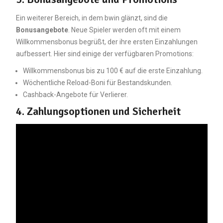
Ein weiterer Bereich, in dem bwin glänzt, sind die
Bonusangebote
. Neue Spieler werden oft mit einem
Willkommensbonus begrüßt, der ihre ersten Einzahlungen
aufbessert. Hier sind einige der verfügbaren Promotions:
Willkommensbonus bis zu 100 € auf die erste Einzahlung.
Wöchentliche Reload-Boni für Bestandskunden.
Cashback-Angebote für Verlierer.
4. Zahlungsoptionen und Sicherheit