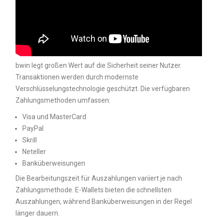
bwin legt großen Wert auf die Sicherheit seiner Nutzer.
Transaktionen werden durch modernste
Verschlüsselungstechnologie geschützt. Die verfügbaren
Zahlungsmethoden umfassen:
Visa und MasterCard
PayPal
Skrill
Neteller
Banküberweisungen
Die Bearbeitungszeit für Auszahlungen variiert je nach
Zahlungsmethode. E-Wallets bieten die schnellsten
Auszahlungen, während Banküberweisungen in der Regel
länger dauern.