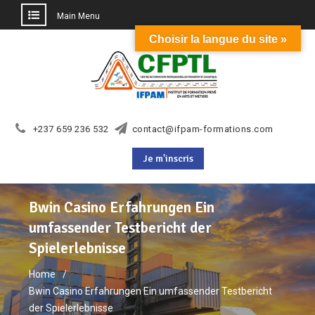
Main Menu
Choisir la langue du site »
Skip
to
content
+237 659 236 532
contact@ifpam-formations.com
Je m'inscris
Bwin Casino Erfahrungen Ein
umfassender Testbericht der
Spielerlebnisse
Home
Bwin Casino Erfahrungen Ein umfassender Testbericht
der Spielerlebnisse