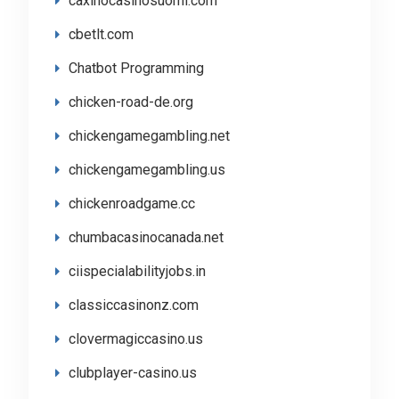
caxinocasinosuomi.com
cbetlt.com
Chatbot Programming
chicken-road-de.org
chickengamegambling.net
chickengamegambling.us
chickenroadgame.cc
chumbacasinocanada.net
ciispecialabilityjobs.in
classiccasinonz.com
clovermagiccasino.us
clubplayer-casino.us