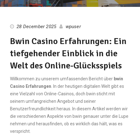
28 December 2025
wpuser
Bwin Casino Erfahrungen: Ein
tiefgehender Einblick in die
Welt des Online-Glücksspiels
Willkommen zu unserem umfassenden Bericht über
bwin
Casino Erfahrungen
. In der heutigen digitalen Welt gibt es
eine Vielzahl von Online-Casinos, doch bwin sticht mit
seinem umfangreichen Angebot und seiner
Benutzerfreundlichkeit heraus. In diesem Artikel werden wir
die verschiedenen Aspekte von bwin genauer unter die Lupe
nehmen und herausfinden, ob es wirklich das hält, was es
verspricht.