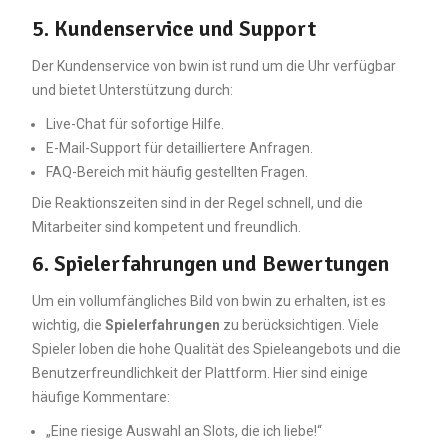
5. Kundenservice und Support
Der Kundenservice von bwin ist rund um die Uhr verfügbar
und bietet Unterstützung durch:
Live-Chat für sofortige Hilfe.
E-Mail-Support für detailliertere Anfragen.
FAQ-Bereich mit häufig gestellten Fragen.
Die Reaktionszeiten sind in der Regel schnell, und die
Mitarbeiter sind kompetent und freundlich.
6. Spielerfahrungen und Bewertungen
Um ein vollumfängliches Bild von bwin zu erhalten, ist es
wichtig, die
Spielerfahrungen
zu berücksichtigen. Viele
Spieler loben die hohe Qualität des Spieleangebots und die
Benutzerfreundlichkeit der Plattform. Hier sind einige
häufige Kommentare:
„Eine riesige Auswahl an Slots, die ich liebe!“