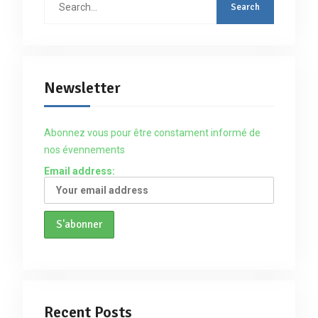
for:
Newsletter
Abonnez vous pour être constament informé de
nos évennements
Email address:
Recent Posts