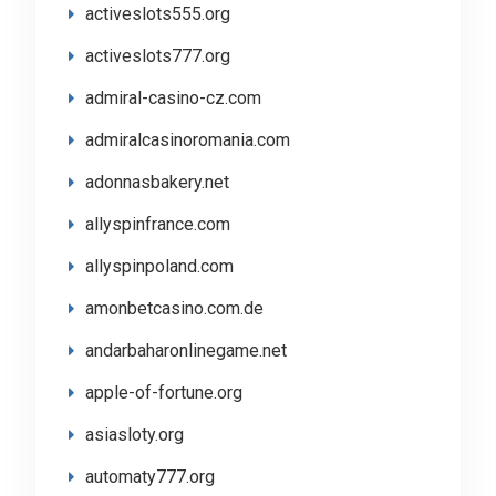
activeslots555.org
activeslots777.org
admiral-casino-cz.com
admiralcasinoromania.com
adonnasbakery.net
allyspinfrance.com
allyspinpoland.com
amonbetcasino.com.de
andarbaharonlinegame.net
apple-of-fortune.org
asiasloty.org
automaty777.org