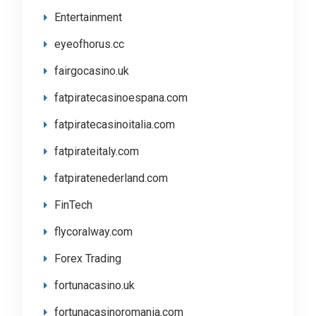
Entertainment
eyeofhorus.cc
fairgocasino.uk
fatpiratecasinoespana.com
fatpiratecasinoitalia.com
fatpirateitaly.com
fatpiratenederland.com
FinTech
flycoralway.com
Forex Trading
fortunacasino.uk
fortunacasinoromania.com