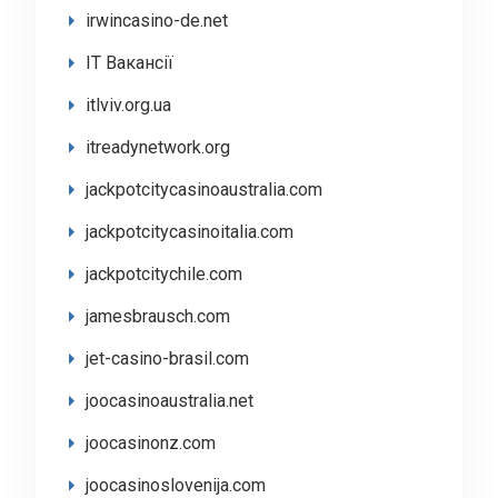
irwincasino-de.net
IT Вакансії
itlviv.org.ua
itreadynetwork.org
jackpotcitycasinoaustralia.com
jackpotcitycasinoitalia.com
jackpotcitychile.com
jamesbrausch.com
jet-casino-brasil.com
joocasinoaustralia.net
joocasinonz.com
joocasinoslovenija.com