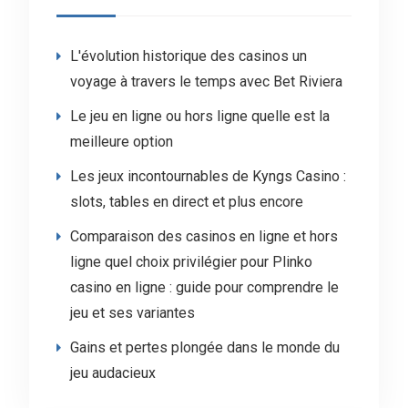
L'évolution historique des casinos un
voyage à travers le temps avec Bet Riviera
Le jeu en ligne ou hors ligne quelle est la
meilleure option
Les jeux incontournables de Kyngs Casino :
slots, tables en direct et plus encore
Comparaison des casinos en ligne et hors
ligne quel choix privilégier pour Plinko
casino en ligne : guide pour comprendre le
jeu et ses variantes
Gains et pertes plongée dans le monde du
jeu audacieux