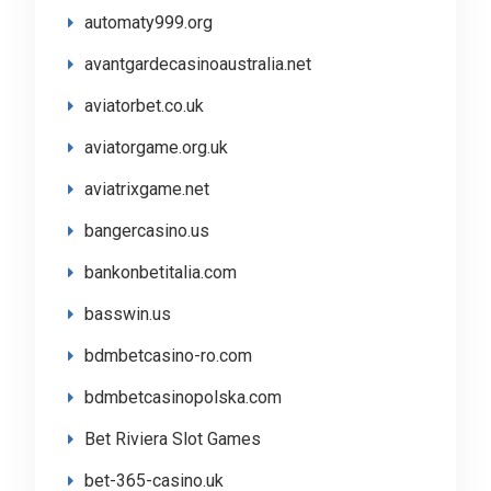
automaty999.org
avantgardecasinoaustralia.net
aviatorbet.co.uk
aviatorgame.org.uk
aviatrixgame.net
bangercasino.us
bankonbetitalia.com
basswin.us
bdmbetcasino-ro.com
bdmbetcasinopolska.com
Bet Riviera Slot Games
bet-365-casino.uk