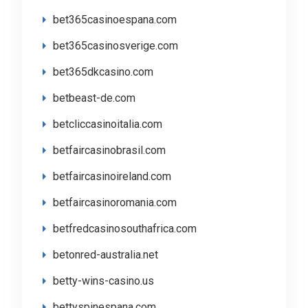
bet365casinoespana.com
bet365casinosverige.com
bet365dkcasino.com
betbeast-de.com
betcliccasinoitalia.com
betfaircasinobrasil.com
betfaircasinoireland.com
betfaircasinoromania.com
betfredcasinosouthafrica.com
betonred-australia.net
betty-wins-casino.us
bettyspinespana.com