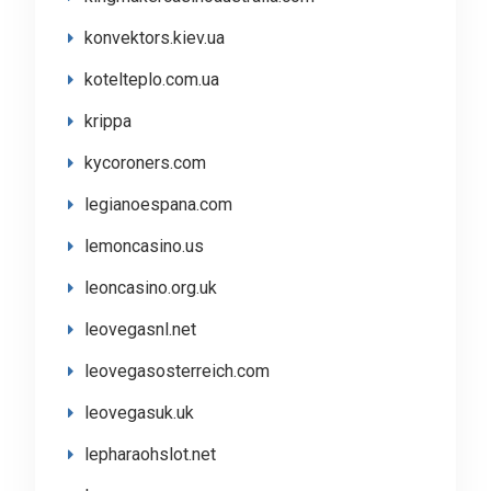
konvektors.kiev.ua
kotelteplo.com.ua
krippa
kycoroners.com
legianoespana.com
lemoncasino.us
leoncasino.org.uk
leovegasnl.net
leovegasosterreich.com
leovegasuk.uk
lepharaohslot.net