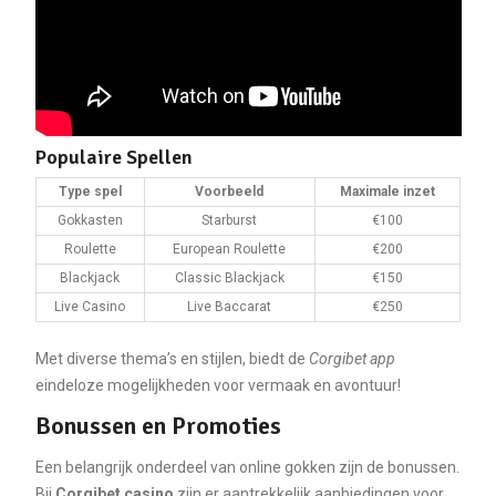
Populaire Spellen
Type spel
Voorbeeld
Maximale inzet
Gokkasten
Starburst
€100
Roulette
European Roulette
€200
Blackjack
Classic Blackjack
€150
Live Casino
Live Baccarat
€250
Met diverse thema’s en stijlen, biedt de
Corgibet app
eindeloze mogelijkheden voor vermaak en avontuur!
Bonussen en Promoties
Een belangrijk onderdeel van online gokken zijn de bonussen.
Bij
Corgibet casino
zijn er aantrekkelijk aanbiedingen voor