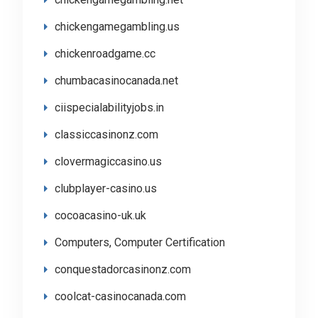
chickengamegambling.us
chickenroadgame.cc
chumbacasinocanada.net
ciispecialabilityjobs.in
classiccasinonz.com
clovermagiccasino.us
clubplayer-casino.us
cocoacasino-uk.uk
Computers, Computer Certification
conquestadorcasinonz.com
coolcat-casinocanada.com