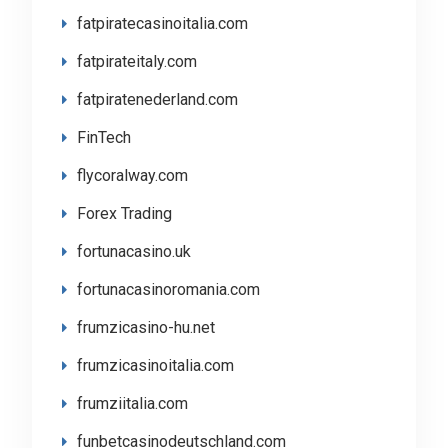
fatpiratecasinoitalia.com
fatpirateitaly.com
fatpiratenederland.com
FinTech
flycoralway.com
Forex Trading
fortunacasino.uk
fortunacasinoromania.com
frumzicasino-hu.net
frumzicasinoitalia.com
frumziitalia.com
funbetcasinodeutschland.com