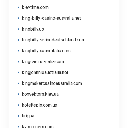
kievtime.com
king-billy-casino-australia.net
kingbilly.us
kingbillycasinodeutschland.com
kingbillycasinoitalia.com
kingcasino-italia.com
kingjohnnieaustralia.net
kingmakercasinoaustralia.com
konvektors.kiev.ua
kotelteplo.com.ua
krippa
kycoroners.com