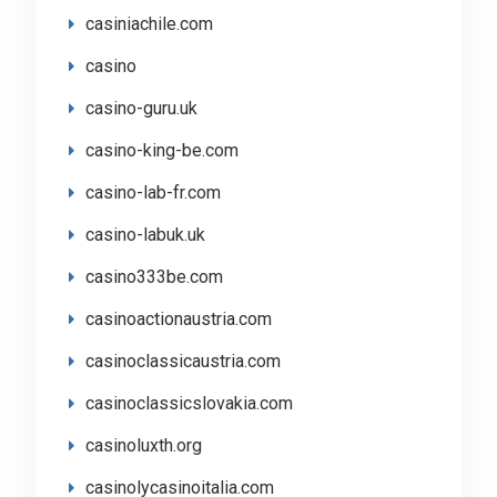
casiniachile.com
casino
casino-guru.uk
casino-king-be.com
casino-lab-fr.com
casino-labuk.uk
casino333be.com
casinoactionaustria.com
casinoclassicaustria.com
casinoclassicslovakia.com
casinoluxth.org
casinolycasinoitalia.com