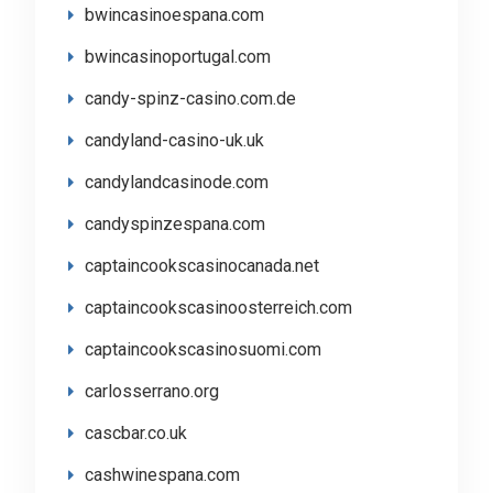
bwincasinoespana.com
bwincasinoportugal.com
candy-spinz-casino.com.de
candyland-casino-uk.uk
candylandcasinode.com
candyspinzespana.com
captaincookscasinocanada.net
captaincookscasinoosterreich.com
captaincookscasinosuomi.com
carlosserrano.org
cascbar.co.uk
cashwinespana.com