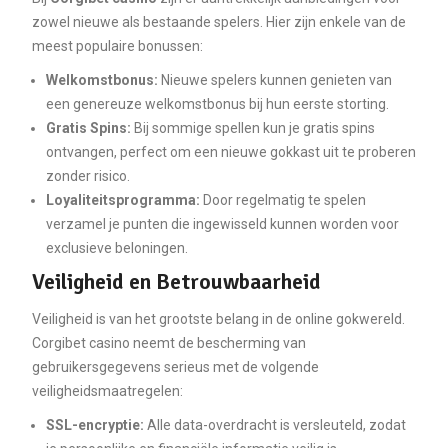
zowel nieuwe als bestaande spelers. Hier zijn enkele van de
meest populaire bonussen:
Welkomstbonus:
Nieuwe spelers kunnen genieten van
een genereuze welkomstbonus bij hun eerste storting.
Gratis Spins:
Bij sommige spellen kun je gratis spins
ontvangen, perfect om een nieuwe gokkast uit te proberen
zonder risico.
Loyaliteitsprogramma:
Door regelmatig te spelen
verzamel je punten die ingewisseld kunnen worden voor
exclusieve beloningen.
Veiligheid en Betrouwbaarheid
Veiligheid is van het grootste belang in de online gokwereld.
Corgibet casino neemt de bescherming van
gebruikersgegevens serieus met de volgende
veiligheidsmaatregelen:
SSL-encryptie:
Alle data-overdracht is versleuteld, zodat