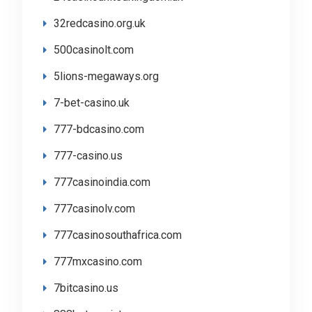
32redcasino.org.uk
500casinolt.com
5lions-megaways.org
7-bet-casino.uk
777-bdcasino.com
777-casino.us
777casinoindia.com
777casinolv.com
777casinosouthafrica.com
777mxcasino.com
7bitcasino.us