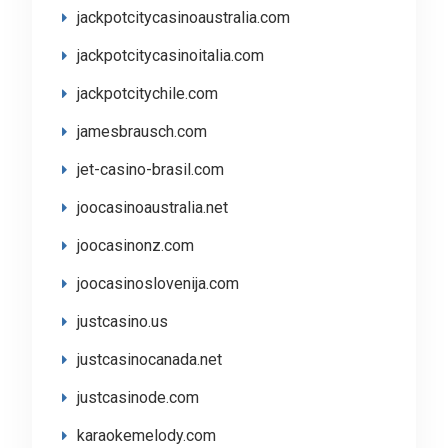
jackpotcitycasinoaustralia.com
jackpotcitycasinoitalia.com
jackpotcitychile.com
jamesbrausch.com
jet-casino-brasil.com
joocasinoaustralia.net
joocasinonz.com
joocasinoslovenija.com
justcasino.us
justcasinocanada.net
justcasinode.com
karaokemelody.com