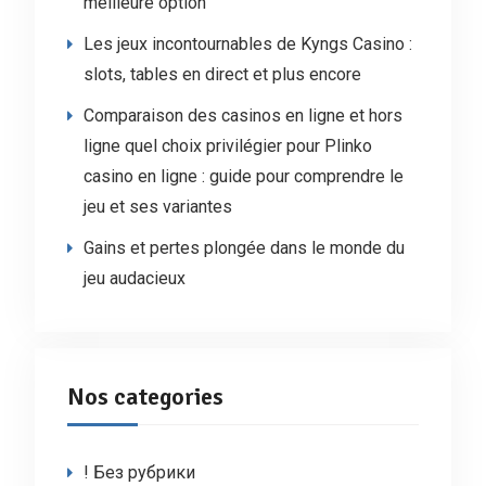
meilleure option
Les jeux incontournables de Kyngs Casino :
slots, tables en direct et plus encore
Comparaison des casinos en ligne et hors
ligne quel choix privilégier pour Plinko
casino en ligne : guide pour comprendre le
jeu et ses variantes
Gains et pertes plongée dans le monde du
jeu audacieux
Nos categories
! Без рубрики