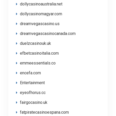
dollycasinoaustralia.net
dollycasinomagyar.com
dreamvegascasino.us
dreamvegascasinocanada.com
duelzcasinouk.uk
efbetcasinoitalia.com
emmeessentials.co
encefa.com
Entertainment
eyeofhorus.cc
fairgocasino.uk
fatpiratecasinoespana.com