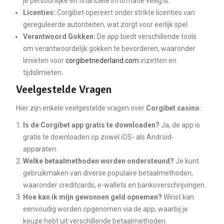
je persoonlijke en financiële informatie veilig is.
Licenties:
Corgibet opereert onder strikte licenties van
gereguleerde autoriteiten, wat zorgt voor eerlijk spel.
Verantwoord Gokken:
De app biedt verschillende tools
om verantwoordelijk gokken te bevorderen, waaronder
limieten voor
corgibetnederland.com
inzetten en
tijdslimieten.
Veelgestelde Vragen
Hier zijn enkele veelgestelde vragen over
Corgibet casino
:
Is de Corgibet app gratis te downloaden?
Ja, de app is
gratis te downloaden op zowel iOS- als Android-
apparaten.
Welke betaalmethoden worden ondersteund?
Je kunt
gebruikmaken van diverse populaire betaalmethoden,
waaronder creditcards, e-wallets en bankoverschrijvingen.
Hoe kan ik mijn gewonnen geld opnemen?
Winst kan
eenvoudig worden opgenomen via de app, waarbij je
keuze hebt uit verschillende betaalmethoden.