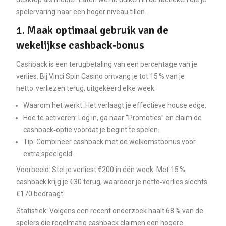
spelervaring naar een hoger niveau tillen.
1. Maak optimaal gebruik van de
wekelijkse cashback‑bonus
Cashback is een terugbetaling van een percentage van je
verlies. Bij Vinci Spin Casino ontvang je tot 15 % van je
netto‑verliezen terug, uitgekeerd elke week.
Waarom het werkt: Het verlaagt je effectieve house edge.
Hoe te activeren: Log in, ga naar “Promoties” en claim de
cashback‑optie voordat je begint te spelen.
Tip: Combineer cashback met de welkomstbonus voor
extra speelgeld.
Voorbeeld: Stel je verliest €200 in één week. Met 15 %
cashback krijg je €30 terug, waardoor je netto‑verlies slechts
€170 bedraagt.
Statistiek: Volgens een recent onderzoek haalt 68 % van de
spelers die regelmatig cashback claimen een hogere