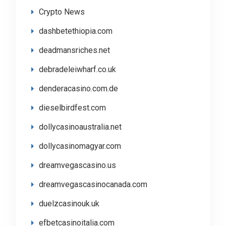
Crypto News
dashbetethiopia.com
deadmansriches.net
debradeleiwharf.co.uk
denderacasino.com.de
dieselbirdfest.com
dollycasinoaustralia.net
dollycasinomagyar.com
dreamvegascasino.us
dreamvegascasinocanada.com
duelzcasinouk.uk
efbetcasinoitalia.com