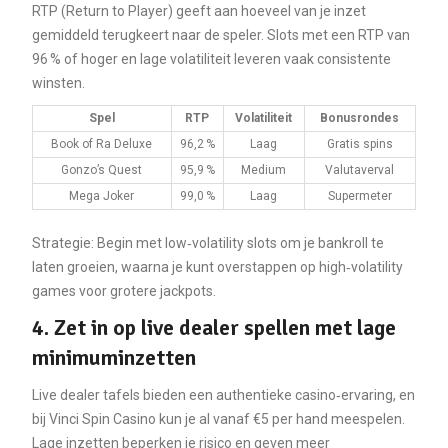
RTP (Return to Player) geeft aan hoeveel van je inzet
gemiddeld terugkeert naar de speler. Slots met een RTP van
96 % of hoger en lage volatiliteit leveren vaak consistente
winsten.
Spel
RTP
Volatiliteit
Bonusrondes
Book of Ra Deluxe
96,2 %
Laag
Gratis spins
Gonzo’s Quest
95,9 %
Medium
Valutaverval
Mega Joker
99,0 %
Laag
Supermeter
Strategie: Begin met low‑volatility slots om je bankroll te
laten groeien, waarna je kunt overstappen op high‑volatility
games voor grotere jackpots.
4. Zet in op live dealer spellen met lage
minimuminzetten
Live dealer tafels bieden een authentieke casino‑ervaring, en
bij Vinci Spin Casino kun je al vanaf €5 per hand meespelen.
Lage inzetten beperken je risico en geven meer