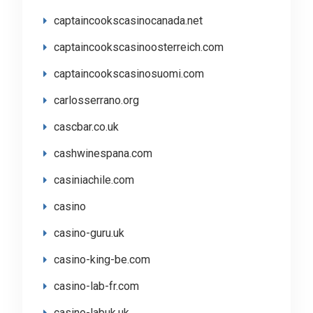
captaincookscasinocanada.net
captaincookscasinoosterreich.com
captaincookscasinosuomi.com
carlosserrano.org
cascbar.co.uk
cashwinespana.com
casiniachile.com
casino
casino-guru.uk
casino-king-be.com
casino-lab-fr.com
casino-labuk.uk