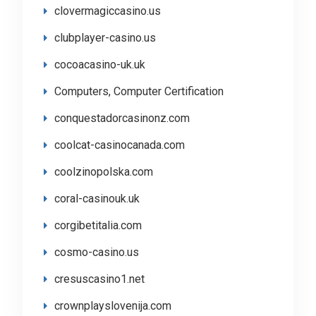
clovermagiccasino.us
clubplayer-casino.us
cocoacasino-uk.uk
Computers, Computer Certification
conquestadorcasinonz.com
coolcat-casinocanada.com
coolzinopolska.com
coral-casinouk.uk
corgibetitalia.com
cosmo-casino.us
cresuscasino1.net
crownplayslovenija.com