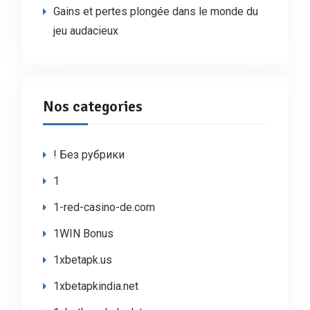
Gains et pertes plongée dans le monde du
jeu audacieux
Nos categories
! Без рубрики
1
1-red-casino-de.com
1WIN Bonus
1xbetapk.us
1xbetapkindia.net