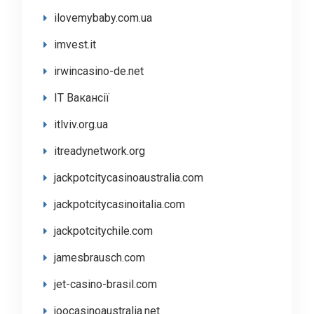
ilovemybaby.com.ua
imvest.it
irwincasino-de.net
IT Вакансії
itlviv.org.ua
itreadynetwork.org
jackpotcitycasinoaustralia.com
jackpotcitycasinoitalia.com
jackpotcitychile.com
jamesbrausch.com
jet-casino-brasil.com
joocasinoaustralia.net