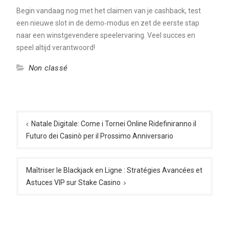
Begin vandaag nog met het claimen van je cashback, test
een nieuwe slot in de demo‑modus en zet de eerste stap
naar een winstgevendere speelervaring. Veel succes en
speel altijd verantwoord!
Non classé
Post
navigation
Natale Digitale: Come i Tornei Online Ridefiniranno il
Futuro dei Casinò per il Prossimo Anniversario
Maîtriser le Blackjack en Ligne : Stratégies Avancées et
Astuces VIP sur Stake Casino