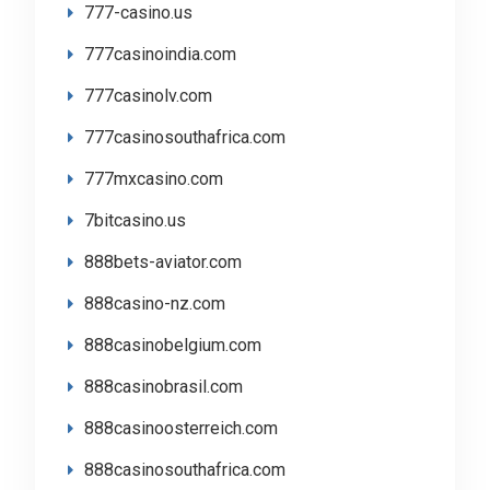
777-casino.us
777casinoindia.com
777casinolv.com
777casinosouthafrica.com
777mxcasino.com
7bitcasino.us
888bets-aviator.com
888casino-nz.com
888casinobelgium.com
888casinobrasil.com
888casinoosterreich.com
888casinosouthafrica.com