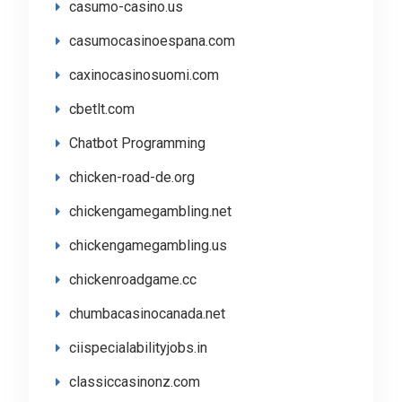
casumo-casino.us
casumocasinoespana.com
caxinocasinosuomi.com
cbetlt.com
Chatbot Programming
chicken-road-de.org
chickengamegambling.net
chickengamegambling.us
chickenroadgame.cc
chumbacasinocanada.net
ciispecialabilityjobs.in
classiccasinonz.com