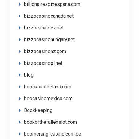
billionairespinespana.com
bizzocasinocanada.net
bizzocasinocz.net
bizzocasinohungary.net
bizzocasinonz.com
bizzocasinopl.net
blog
boocasinoireland.com
boocasinomexico.com
Bookkeeping
bookofthefallenslot.com
boomerang-casino.com.de