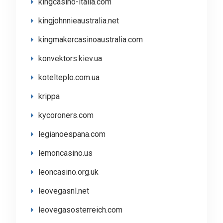
kingcasino-italia.com
kingjohnnieaustralia.net
kingmakercasinoaustralia.com
konvektors.kiev.ua
kotelteplo.com.ua
krippa
kycoroners.com
legianoespana.com
lemoncasino.us
leoncasino.org.uk
leovegasnl.net
leovegasosterreich.com