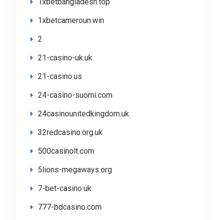
1xbetbangladesh.top
1xbetcameroun.win
2
21-casino-uk.uk
21-casino.us
24-casino-suomi.com
24casinounitedkingdom.uk
32redcasino.org.uk
500casinolt.com
5lions-megaways.org
7-bet-casino.uk
777-bdcasino.com