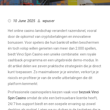
10 June 2025
wpuser
Het online casino‑landschap verandert razendsnel, vooral
door de opkomst van cryptobetalingen en innovatieve
bonussen. Voor spelers die hun bankroll willen beschermen
én toch volop willen genieten van meer dan 2.000 spellen,
biedt Vinci Spin Casino een unieke combinatie: een royale
cashback‑programma en een uitgebreide demo‑modus. In
dit artikel delen we zeven praktische strategieën die je direct
kunt toepassen. Zo maximaliseer je je winsten, verkort je je
risico’s en profiteer je van de snelle uitbetalingen die dit
platform kenmerkt.
Professionele casinospelers kiezen vaak voor
bezoek Vinci
Spin Casino
omdat de site een betrouwbare licentie heeft,
24/7 live‑support biedt en een soepele ervaring op zowel
desktop als mobiel. Laten we nu duiken in de tactieken die je