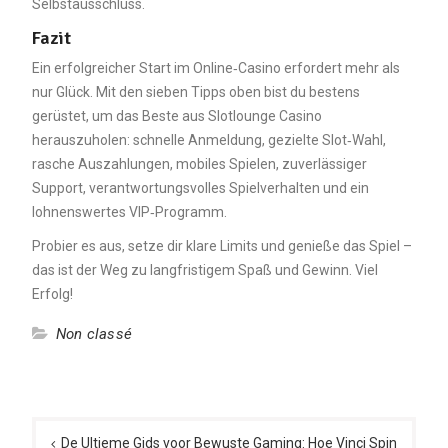
Selbstausschluss.
Fazit
Ein erfolgreicher Start im Online‑Casino erfordert mehr als
nur Glück. Mit den sieben Tipps oben bist du bestens
gerüstet, um das Beste aus Slotlounge Casino
herauszuholen: schnelle Anmeldung, gezielte Slot‑Wahl,
rasche Auszahlungen, mobiles Spielen, zuverlässiger
Support, verantwortungsvolles Spielverhalten und ein
lohnenswertes VIP‑Programm.
Probier es aus, setze dir klare Limits und genieße das Spiel –
das ist der Weg zu langfristigem Spaß und Gewinn. Viel
Erfolg!
Non classé
Post
navigation
De Ultieme Gids voor Bewuste Gaming: Hoe Vinci Spin