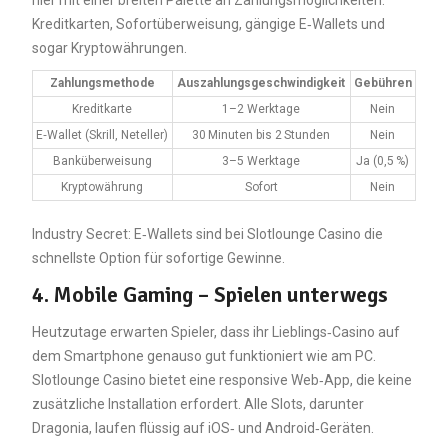
Kreditkarten, Sofortüberweisung, gängige E‑Wallets und
sogar Kryptowährungen.
Zahlungsmethode
Auszahlungsgeschwindigkeit
Gebühren
Kreditkarte
1–2 Werktage
Nein
E‑Wallet (Skrill, Neteller)
30 Minuten bis 2 Stunden
Nein
Banküberweisung
3–5 Werktage
Ja (0,5 %)
Kryptowährung
Sofort
Nein
Industry Secret: E‑Wallets sind bei Slotlounge Casino die
schnellste Option für sofortige Gewinne.
4. Mobile Gaming – Spielen unterwegs
Heutzutage erwarten Spieler, dass ihr Lieblings‑Casino auf
dem Smartphone genauso gut funktioniert wie am PC.
Slotlounge Casino bietet eine responsive Web‑App, die keine
zusätzliche Installation erfordert. Alle Slots, darunter
Dragonia, laufen flüssig auf iOS‑ und Android‑Geräten.