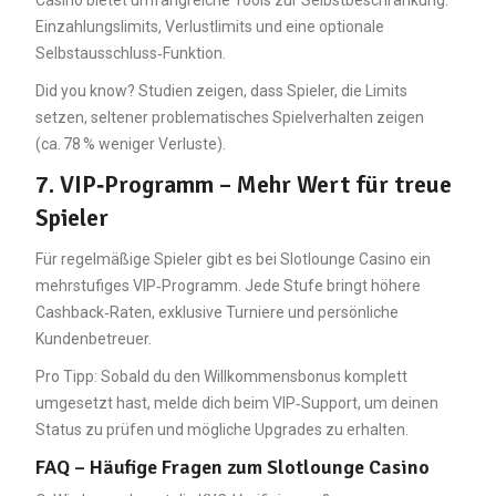
Einzahlungslimits, Verlustlimits und eine optionale
Selbstausschluss‑Funktion.
Did you know? Studien zeigen, dass Spieler, die Limits
setzen, seltener problematisches Spielverhalten zeigen
(ca. 78 % weniger Verluste).
7. VIP‑Programm – Mehr Wert für treue
Spieler
Für regelmäßige Spieler gibt es bei Slotlounge Casino ein
mehrstufiges VIP‑Programm. Jede Stufe bringt höhere
Cashback‑Raten, exklusive Turniere und persönliche
Kundenbetreuer.
Pro Tipp: Sobald du den Willkommensbonus komplett
umgesetzt hast, melde dich beim VIP‑Support, um deinen
Status zu prüfen und mögliche Upgrades zu erhalten.
FAQ – Häufige Fragen zum Slotlounge Casino