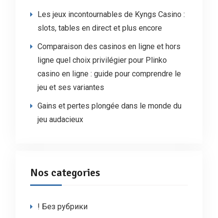
Les jeux incontournables de Kyngs Casino :
slots, tables en direct et plus encore
Comparaison des casinos en ligne et hors
ligne quel choix privilégier pour Plinko
casino en ligne : guide pour comprendre le
jeu et ses variantes
Gains et pertes plongée dans le monde du
jeu audacieux
Nos categories
! Без рубрики