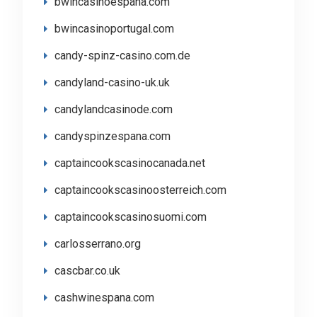
bwincasinoespana.com
bwincasinoportugal.com
candy-spinz-casino.com.de
candyland-casino-uk.uk
candylandcasinode.com
candyspinzespana.com
captaincookscasinocanada.net
captaincookscasinoosterreich.com
captaincookscasinosuomi.com
carlosserrano.org
cascbar.co.uk
cashwinespana.com