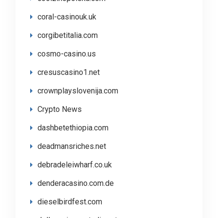
coral-casinouk.uk
corgibetitalia.com
cosmo-casino.us
cresuscasino1.net
crownplayslovenija.com
Crypto News
dashbetethiopia.com
deadmansriches.net
debradeleiwharf.co.uk
denderacasino.com.de
dieselbirdfest.com