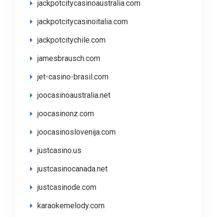
jackpotcitycasinoaustralia.com
jackpotcitycasinoitalia.com
jackpotcitychile.com
jamesbrausch.com
jet-casino-brasil.com
joocasinoaustralia.net
joocasinonz.com
joocasinoslovenija.com
justcasino.us
justcasinocanada.net
justcasinode.com
karaokemelody.com