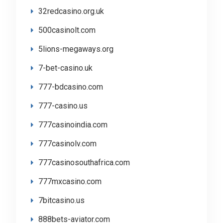
32redcasino.org.uk
500casinolt.com
5lions-megaways.org
7-bet-casino.uk
777-bdcasino.com
777-casino.us
777casinoindia.com
777casinolv.com
777casinosouthafrica.com
777mxcasino.com
7bitcasino.us
888bets-aviator.com