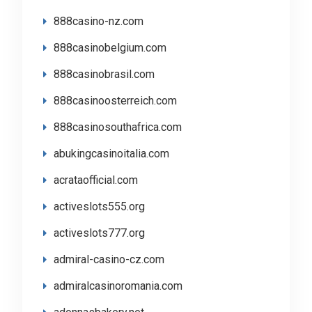
888casino-nz.com
888casinobelgium.com
888casinobrasil.com
888casinoosterreich.com
888casinosouthafrica.com
abukingcasinoitalia.com
acrataofficial.com
activeslots555.org
activeslots777.org
admiral-casino-cz.com
admiralcasinoromania.com