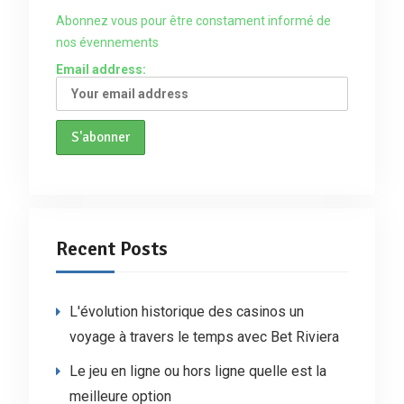
Abonnez vous pour être constament informé de
nos évennements
Email address:
Recent Posts
L'évolution historique des casinos un
voyage à travers le temps avec Bet Riviera
Le jeu en ligne ou hors ligne quelle est la
meilleure option