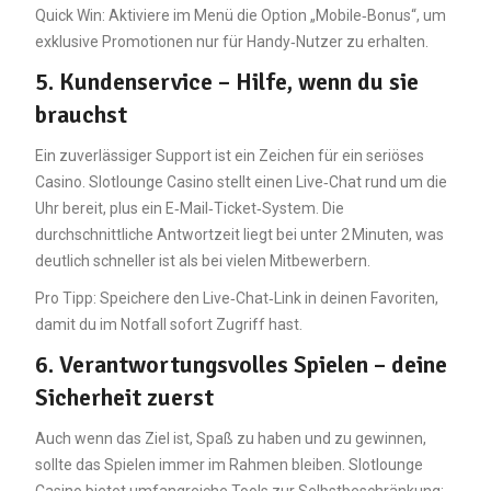
Quick Win: Aktiviere im Menü die Option „Mobile‑Bonus“, um
exklusive Promotionen nur für Handy‑Nutzer zu erhalten.
5. Kundenservice – Hilfe, wenn du sie
brauchst
Ein zuverlässiger Support ist ein Zeichen für ein seriöses
Casino. Slotlounge Casino stellt einen Live‑Chat rund um die
Uhr bereit, plus ein E‑Mail‑Ticket‑System. Die
durchschnittliche Antwortzeit liegt bei unter 2 Minuten, was
deutlich schneller ist als bei vielen Mitbewerbern.
Pro Tipp: Speichere den Live‑Chat‑Link in deinen Favoriten,
damit du im Notfall sofort Zugriff hast.
6. Verantwortungsvolles Spielen – deine
Sicherheit zuerst
Auch wenn das Ziel ist, Spaß zu haben und zu gewinnen,
sollte das Spielen immer im Rahmen bleiben. Slotlounge
Casino bietet umfangreiche Tools zur Selbstbeschränkung: