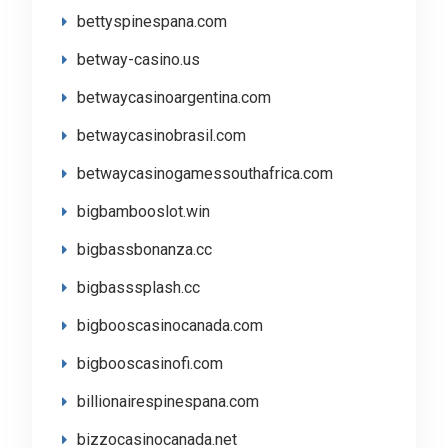
bettyspinespana.com
betway-casino.us
betwaycasinoargentina.com
betwaycasinobrasil.com
betwaycasinogamessouthafrica.com
bigbambooslot.win
bigbassbonanza.cc
bigbasssplash.cc
bigbooscasinocanada.com
bigbooscasinofi.com
billionairespinespana.com
bizzocasinocanada.net