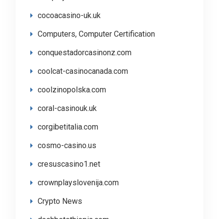
cocoacasino-uk.uk
Computers, Computer Certification
conquestadorcasinonz.com
coolcat-casinocanada.com
coolzinopolska.com
coral-casinouk.uk
corgibetitalia.com
cosmo-casino.us
cresuscasino1.net
crownplayslovenija.com
Crypto News