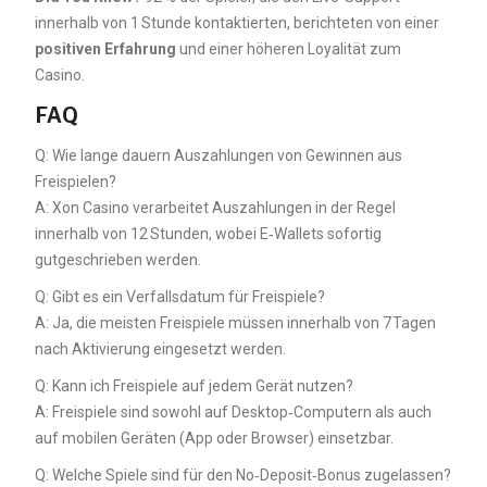
innerhalb von 1 Stunde kontaktierten, berichteten von einer
positiven Erfahrung
und einer höheren Loyalität zum
Casino.
FAQ
Q: Wie lange dauern Auszahlungen von Gewinnen aus
Freispielen?
A: Xon Casino verarbeitet Auszahlungen in der Regel
innerhalb von 12 Stunden, wobei E‑Wallets sofortig
gutgeschrieben werden.
Q: Gibt es ein Verfallsdatum für Freispiele?
A: Ja, die meisten Freispiele müssen innerhalb von 7 Tagen
nach Aktivierung eingesetzt werden.
Q: Kann ich Freispiele auf jedem Gerät nutzen?
A: Freispiele sind sowohl auf Desktop‑Computern als auch
auf mobilen Geräten (App oder Browser) einsetzbar.
Q: Welche Spiele sind für den No‑Deposit‑Bonus zugelassen?