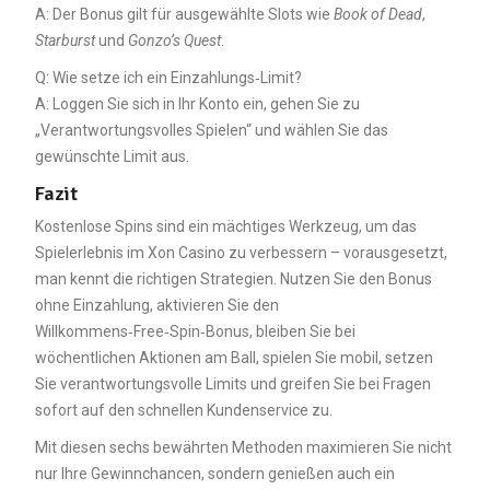
A: Der Bonus gilt für ausgewählte Slots wie
Book of Dead
,
Starburst
und
Gonzo’s Quest
.
Q: Wie setze ich ein Einzahlungs‑Limit?
A: Loggen Sie sich in Ihr Konto ein, gehen Sie zu
„Verantwortungsvolles Spielen“ und wählen Sie das
gewünschte Limit aus.
Fazit
Kostenlose Spins sind ein mächtiges Werkzeug, um das
Spielerlebnis im Xon Casino zu verbessern – vorausgesetzt,
man kennt die richtigen Strategien. Nutzen Sie den Bonus
ohne Einzahlung, aktivieren Sie den
Willkommens‑Free‑Spin‑Bonus, bleiben Sie bei
wöchentlichen Aktionen am Ball, spielen Sie mobil, setzen
Sie verantwortungsvolle Limits und greifen Sie bei Fragen
sofort auf den schnellen Kundenservice zu.
Mit diesen sechs bewährten Methoden maximieren Sie nicht
nur Ihre Gewinnchancen, sondern genießen auch ein