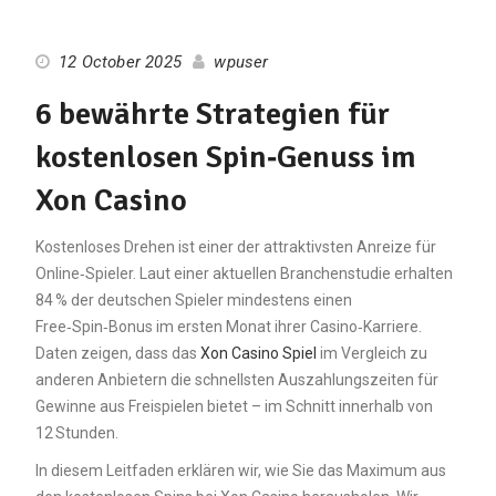
12 October 2025
wpuser
6 bewährte Strategien für
kostenlosen Spin‑Genuss im
Xon Casino
Kostenloses Drehen ist einer der attraktivsten Anreize für
Online‑Spieler. Laut einer aktuellen Branchenstudie erhalten
84 % der deutschen Spieler mindestens einen
Free‑Spin‑Bonus im ersten Monat ihrer Casino‑Karriere.
Daten zeigen, dass das
Xon Casino Spiel
im Vergleich zu
anderen Anbietern die schnellsten Auszahlungszeiten für
Gewinne aus Freispielen bietet – im Schnitt innerhalb von
12 Stunden.
In diesem Leitfaden erklären wir, wie Sie das Maximum aus