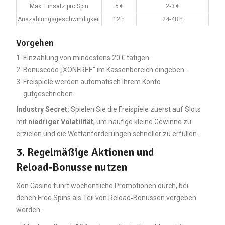
Max. Einsatz pro Spin
5 €
2‑3 €
Auszahlungsgeschwindigkeit
12 h
24‑48 h
Vorgehen
Einzahlung von mindestens 20 € tätigen.
Bonuscode „XONFREE“ im Kassenbereich eingeben.
Freispiele werden automatisch Ihrem Konto
gutgeschrieben.
Industry Secret:
Spielen Sie die Freispiele zuerst auf Slots
mit
niedriger Volatilität
, um häufige kleine Gewinne zu
erzielen und die Wettanforderungen schneller zu erfüllen.
3. Regelmäßige Aktionen und
Reload‑Bonusse nutzen
Xon Casino führt wöchentliche Promotionen durch, bei
denen Free Spins als Teil von Reload‑Bonussen vergeben
werden.