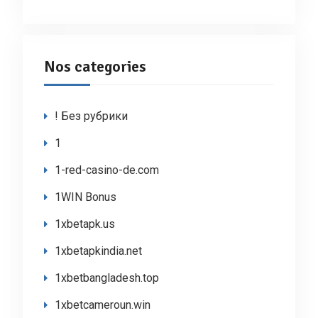
Nos categories
! Без рубрики
1
1-red-casino-de.com
1WIN Bonus
1xbetapk.us
1xbetapkindia.net
1xbetbangladesh.top
1xbetcameroun.win