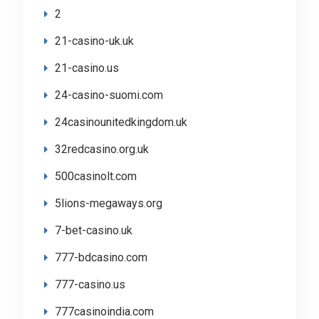
2
21-casino-uk.uk
21-casino.us
24-casino-suomi.com
24casinounitedkingdom.uk
32redcasino.org.uk
500casinolt.com
5lions-megaways.org
7-bet-casino.uk
777-bdcasino.com
777-casino.us
777casinoindia.com