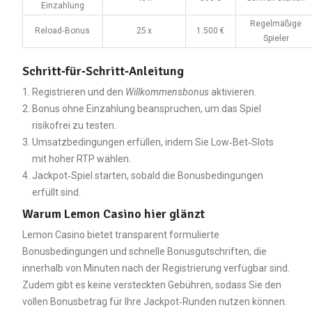
Einzahlung
Regelmäßige
Reload‑Bonus
25 x
1.500 €
Spieler
Schritt‑für‑Schritt‑Anleitung
Registrieren und den
Willkommensbonus
aktivieren.
Bonus ohne Einzahlung beanspruchen, um das Spiel
risikofrei zu testen.
Umsatzbedingungen erfüllen, indem Sie Low‑Bet‑Slots
mit hoher RTP wählen.
Jackpot‑Spiel starten, sobald die Bonusbedingungen
erfüllt sind.
Warum Lemon Casino hier glänzt
Lemon Casino bietet transparent formulierte
Bonusbedingungen und schnelle Bonusgutschriften, die
innerhalb von Minuten nach der Registrierung verfügbar sind.
Zudem gibt es keine versteckten Gebühren, sodass Sie den
vollen Bonusbetrag für Ihre Jackpot‑Runden nutzen können.