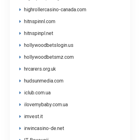
highrollercasino-canada.com
hitnspinnl.com
hitnspinpl.net
hollywoodbetslogin.us
hollywoodbetsmz.com
hrcarers.org.uk
hudsunmedia.com
iclub.com.ua
ilovemybaby.com.ua
imvest.it
irwincasino-de.net