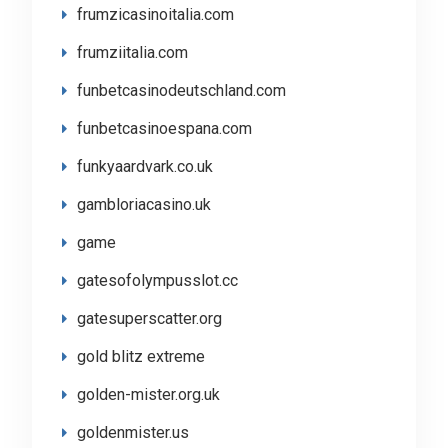
frumzicasinoitalia.com
frumziitalia.com
funbetcasinodeutschland.com
funbetcasinoespana.com
funkyaardvark.co.uk
gambloriacasino.uk
game
gatesofolympusslot.cc
gatesuperscatter.org
gold blitz extreme
golden-mister.org.uk
goldenmister.us