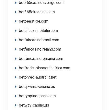
bet365casinosverige.com
bet365dkcasino.com
betbeast-de.com
betcliccasinoitalia.com
betfaircasinobrasil.com
betfaircasinoireland.com
betfaircasinoromania.com
betfredcasinosouthafrica.com
betonred-australia.net
betty-wins-casino.us
bettyspinespana.com
betway-casino.us