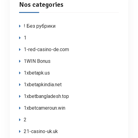
Nos categories
! Без рубрики
1
1-red-casino-de.com
1WIN Bonus
1xbetapk.us
1xbetapkindia.net
1xbetbangladesh.top
1xbetcameroun.win
2
21-casino-uk.uk