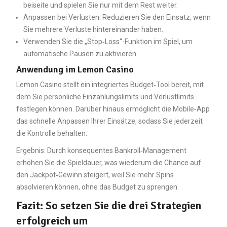
beiseite und spielen Sie nur mit dem Rest weiter.
Anpassen bei Verlusten: Reduzieren Sie den Einsatz, wenn
Sie mehrere Verluste hintereinander haben.
Verwenden Sie die „Stop‑Loss“-Funktion im Spiel, um
automatische Pausen zu aktivieren.
Anwendung im Lemon Casino
Lemon Casino stellt ein integriertes Budget‑Tool bereit, mit
dem Sie persönliche Einzahlungslimits und Verlustlimits
festlegen können. Darüber hinaus ermöglicht die Mobile‑App
das schnelle Anpassen Ihrer Einsätze, sodass Sie jederzeit
die Kontrolle behalten.
Ergebnis: Durch konsequentes Bankroll‑Management
erhöhen Sie die Spieldauer, was wiederum die Chance auf
den Jackpot‑Gewinn steigert, weil Sie mehr Spins
absolvieren können, ohne das Budget zu sprengen.
Fazit: So setzen Sie die drei Strategien
erfolgreich um