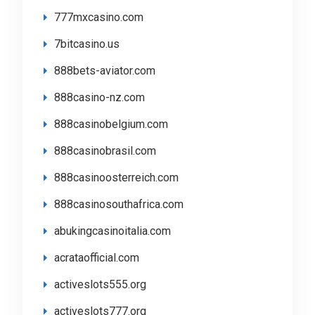
777mxcasino.com
7bitcasino.us
888bets-aviator.com
888casino-nz.com
888casinobelgium.com
888casinobrasil.com
888casinoosterreich.com
888casinosouthafrica.com
abukingcasinoitalia.com
acrataofficial.com
activeslots555.org
activeslots777.org