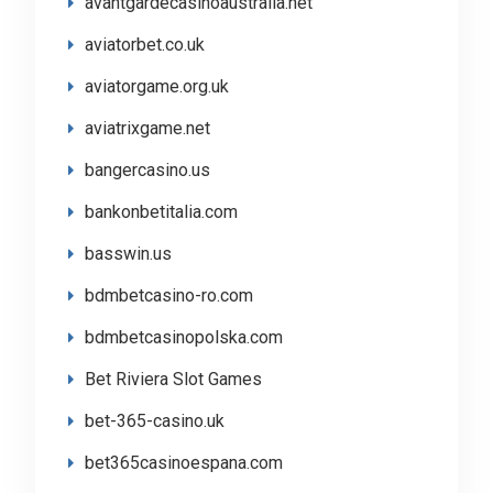
avantgardecasinoaustralia.net
aviatorbet.co.uk
aviatorgame.org.uk
aviatrixgame.net
bangercasino.us
bankonbetitalia.com
basswin.us
bdmbetcasino-ro.com
bdmbetcasinopolska.com
Bet Riviera Slot Games
bet-365-casino.uk
bet365casinoespana.com