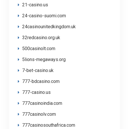
21-casino.us
24-casino-suomi.com
24casinounitedkingdom.uk
32redcasino.org.uk
500casinolt.com
5lions-megaways.org
7-bet-casino.uk
777-bdcasino.com
777-casino.us
777casinoindia.com
777casinolv.com
777casinosouthafrica.com