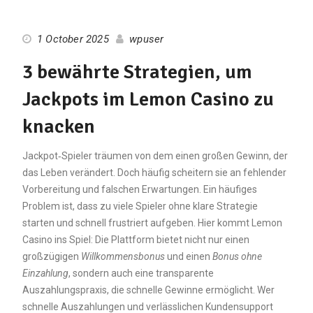
1 October 2025
wpuser
3 bewährte Strategien, um
Jackpots im Lemon Casino zu
knacken
Jackpot‑Spieler träumen von dem einen großen Gewinn, der
das Leben verändert. Doch häufig scheitern sie an fehlender
Vorbereitung und falschen Erwartungen. Ein häufiges
Problem ist, dass zu viele Spieler ohne klare Strategie
starten und schnell frustriert aufgeben. Hier kommt Lemon
Casino ins Spiel: Die Plattform bietet nicht nur einen
großzügigen
Willkommensbonus
und einen
Bonus ohne
Einzahlung
, sondern auch eine transparente
Auszahlungspraxis, die schnelle Gewinne ermöglicht. Wer
schnelle Auszahlungen und verlässlichen Kundensupport