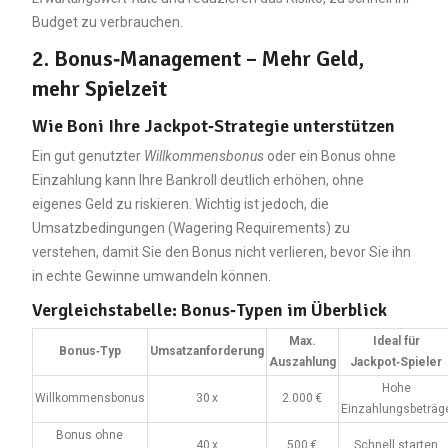
Budget zu verbrauchen.
2. Bonus‑Management – Mehr Geld,
mehr Spielzeit
Wie Boni Ihre Jackpot‑Strategie unterstützen
Ein gut genutzter
Willkommensbonus
oder ein Bonus ohne
Einzahlung kann Ihre Bankroll deutlich erhöhen, ohne
eigenes Geld zu riskieren. Wichtig ist jedoch, die
Umsatzbedingungen (Wagering Requirements) zu
verstehen, damit Sie den Bonus nicht verlieren, bevor Sie ihn
in echte Gewinne umwandeln können.
Vergleichstabelle: Bonus‑Typen im Überblick
Max.
Ideal für
Bonus‑Typ
Umsatzanforderung
Auszahlung
Jackpot‑Spieler
Hohe
Willkommensbonus
30 x
2.000 €
Einzahlungsbeträg
Bonus ohne
40 x
500 €
Schnell starten