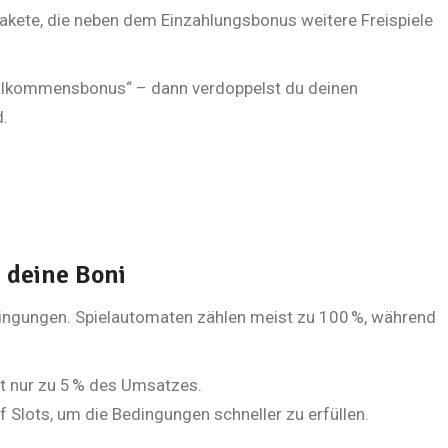
akete, die neben dem Einzahlungsbonus weitere Freispiele
Willkommensbonus“ – dann verdoppelst du deinen
.
r deine Boni
edingungen. Spielautomaten zählen meist zu 100 %, während
t nur zu 5 % des Umsatzes.
 Slots, um die Bedingungen schneller zu erfüllen.