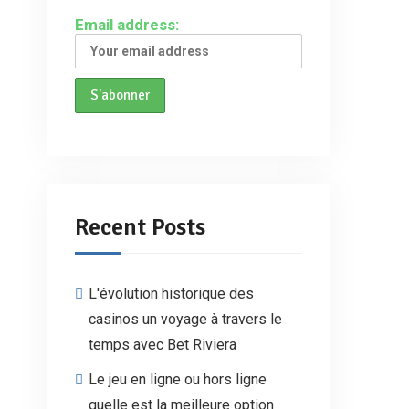
Email address:
Recent Posts
L'évolution historique des
casinos un voyage à travers le
temps avec Bet Riviera
Le jeu en ligne ou hors ligne
quelle est la meilleure option