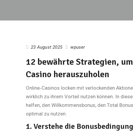
23 August 2025
wpuser
12 bewährte Strategien, um 
Casino herauszuholen
Online‑Casinos locken mit verlockenden Aktionen
wirklich zu ihrem Vorteil nutzen können. In diese
helfen, den Willkommensbonus, den Total Bonus 
optimal zu nutzen.
1. Verstehe die Bonusbedingunge