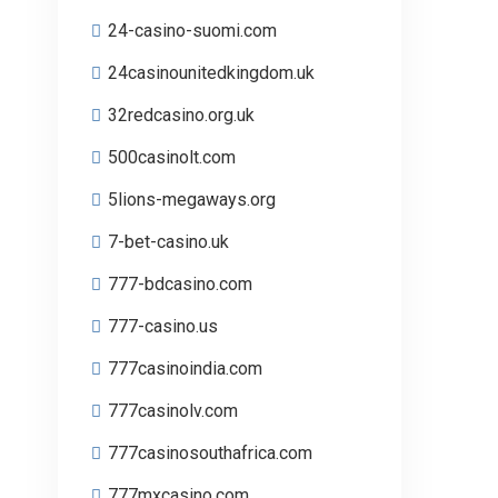
24-casino-suomi.com
24casinounitedkingdom.uk
32redcasino.org.uk
500casinolt.com
5lions-megaways.org
7-bet-casino.uk
777-bdcasino.com
777-casino.us
777casinoindia.com
777casinolv.com
777casinosouthafrica.com
777mxcasino.com