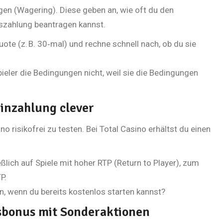
n (Wagering). Diese geben an, wie oft du den
szahlung beantragen kannst.
uote (z. B. 30‑mal) und rechne schnell nach, ob du sie
Spieler die Bedingungen nicht, weil sie die Bedingungen
Einzahlung clever
o risikofrei zu testen. Bei Total Casino erhältst du einen
ßlich auf Spiele mit hoher RTP (Return to Player), zum
P.
, wenn du bereits kostenlos starten kannst?
sbonus mit Sonderaktionen