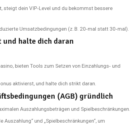
st, steigt dein VIP‑Level und du bekommst bessere
reduzierte Umsatzbedingungen (z. B. 20‑mal statt 30‑mal).
t und halte dich daran
Casino, bieten Tools zum Setzen von Einzahlungs‑ und
nus aktivierst, und halte dich strikt daran.
äftsbedingungen (AGB) gründlich
maximalen Auszahlungsbeträgen und Spielbeschränkungen.
le Auszahlung“ und „Spielbeschränkungen“, um