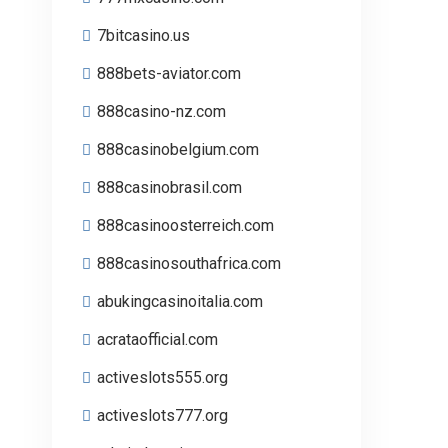
7bitcasino.us
888bets-aviator.com
888casino-nz.com
888casinobelgium.com
888casinobrasil.com
888casinoosterreich.com
888casinosouthafrica.com
abukingcasinoitalia.com
acrataofficial.com
activeslots555.org
activeslots777.org